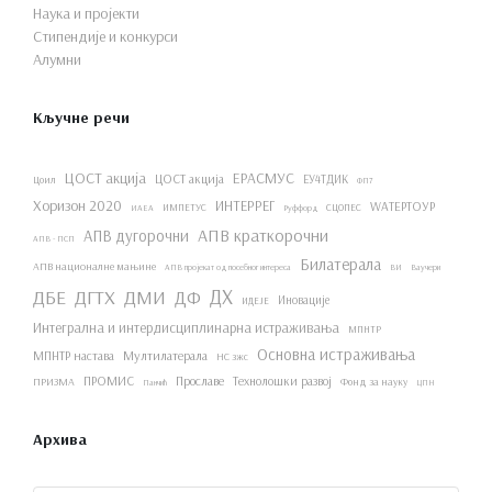
Наука и пројекти
Стипендије и конкурси
Алумни
Кључне речи
ЦОСТ акција
ЕРАСМУС
ЦОСТ акција
ЕУ4ТДИК
Цоил
ФП7
Хоризон 2020
ИНТЕРРЕГ
WАТЕРТОУР
ИМПЕТУС
СЦОПЕС
ИАЕА
Руффорд
АПВ краткорочни
АПВ дугорочни
АПВ - ПСП
Билатерала
АПВ националне мањине
АПВ пројекат од посебног интереса
ВИ
Ваучери
ДХ
ДБЕ
ДГТХ
ДМИ
ДФ
Иновације
ИДЕЈЕ
Интегрална и интердисциплинарна истраживања
МПНТР
Основна истраживања
МПНТР настава
Мултилатерала
НС зжс
ПРОМИС
Прославе
Технолошки развој
ПРИЗМА
Фонд за науку
Панчић
ЦПН
Архива