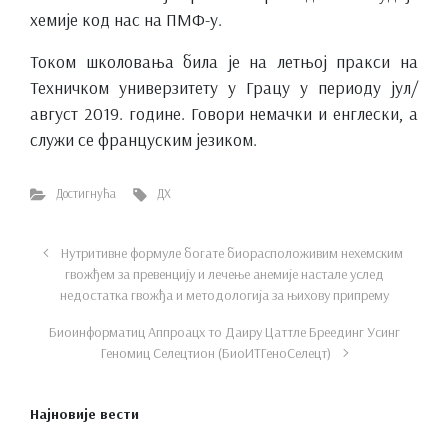
хемије код нас на ПМФ-у.
Током школовања била је на летњој пракси на
Техничком универзитету у Грацу у периоду јул/
август 2019. године. Говори немачки и енглески, а
служи се француским језиком.
Достигнућа
ДХ
Нутритивне формуле богате биорасположивим нехемским
гвожђем за превенцију и лечење анемије настале услед
недостатка гвожђа и методологија за њихову припрему
Биоинформатиц Аппроацх то Даирy Цаттле Бреединг Усинг
Геномиц Селецтион (БиоИТГеноСелецт)
Најновије вести