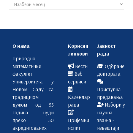
Архиве
О нама
Корисни
Јавност
линкови
рада
Природно-
математички
Вести
Одбране
факултет
Веб
доктората
Универзитета у
сервиси
Новом Саду са
Приступна
традицијом
Календар
предавања
дужом од 55
рада
Избори у
година нуди
научна
преко 50
Пријемни
звања -
акредитованих
испит
извештаји