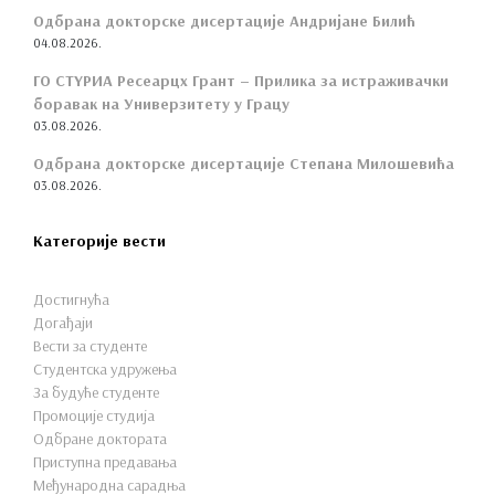
Одбрана докторске дисертације Андријане Билић
04.08.2026.
ГО СТYРИА Ресеарцх Грант – Прилика за истраживачки
боравак на Универзитету у Грацу
03.08.2026.
Одбрана докторске дисертације Степана Милошевића
03.08.2026.
Категорије вести
Достигнућа
Догађаји
Вести за студенте
Студентска удружења
За будуће студенте
Промоције студија
Одбране доктората
Приступна предавања
Међународна сарадња