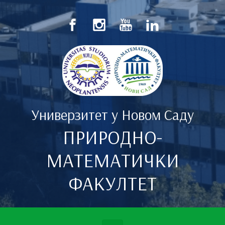
Скип то маин цонтент
Универзитет у Новом Саду
ПРИРОДНО-
МАТЕМАТИЧКИ
ФАКУЛТЕТ