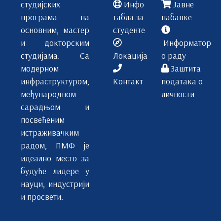
студијских
Инфо
Јавне
програма на
табла за
набавке
основним, мастер
студенте
и докторским
Информатор
студијама. Са
Локација
о раду
модерном
Заштита
инфраструктуром,
Контакт
података о
међународном
личности
сарадњом и
посвећеним
истраживачким
радом, ПМФ је
идеално место за
будуће лидере у
науци, индустрији
и просвети.