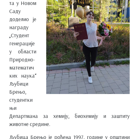
та у Новом
Саду
доделио је
награду
„Студент
генерације
у области
Природно-
математич
ких наука“
Љубици
Брењо,
студентки
њи
Департмана за хемију, биохемију и заштиту
животне средине.
Љубица Брењо је рођена 1997. године у општини