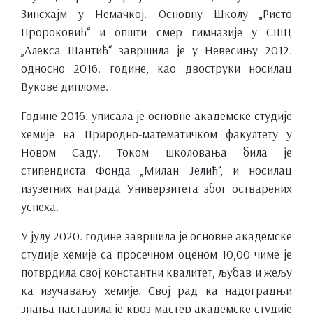
Зинсхајм у Немачкој. Основну Школу „Ристо
Пророковић“ и општи смер гимназије у СШЦ
„Алекса Шантић“ завршила је у Невесињу 2012.
односно 2016. године, као двоструки носилац
Вукове дипломе.
Године 2016. уписала је основне академске студије
хемије на Природно-математичком факултету у
Новом Саду. Током школовања била је
стипендиста Фонда „Милан Јелић“, и носилац
изузетних награда Универзитета због остварених
успеха.
У јулу 2020. године завршила је основне академске
студије хемије са просечном оценом 10,00 чиме је
потврдила свој константни квалитет, љубав и жељу
ка изучавању хемије. Свој рад ка надоградњи
знања наставила је кроз мастер академске студије