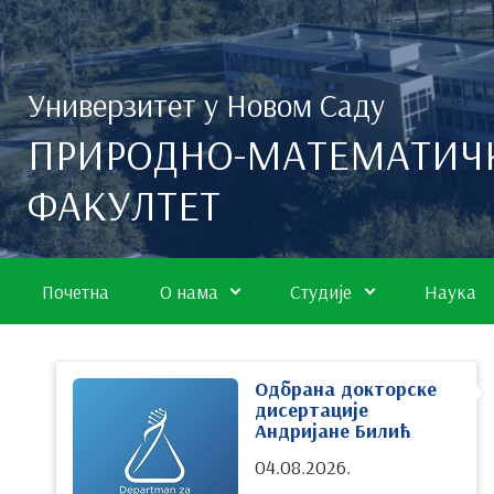
Скип то маин цонтент
Универзитет у Новом Саду
ПРИРОДНО-МАТЕМАТИЧ
ФАКУЛТЕТ
Почетна
О нама
Студије
Наука
Одбрана докторске
дисертације
Андријане Билић
04.08.2026.