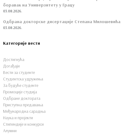
боравак на Универзитету у Грацу
03.08.2026.
Одбрана докторске дисертације Степана Милошевића
03.08.2026.
Категорије вести
Достигнућа
Догађаји
Вести за студенте
Студентска удружења
За будуће студенте
Промоције студија
Одбране доктората
Приступна предавања
Међународна сарадња
Наука и пројекти
Стипендије и конкурси
Алумни