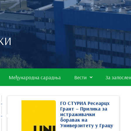
КИ
Међународна сарадња
Вести
За запосле
ГО СТYРИА Ресеарцх
Грант – Прилика за
истраживачки
боравак на
Универзитету у Грацу