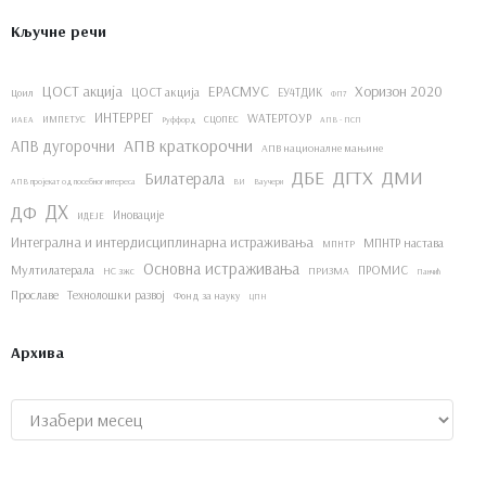
Кључне речи
ЦОСТ акција
ЕРАСМУС
Хоризон 2020
ЦОСТ акција
ЕУ4ТДИК
Цоил
ФП7
ИНТЕРРЕГ
WАТЕРТОУР
ИМПЕТУС
СЦОПЕС
ИАЕА
Руффорд
АПВ - ПСП
АПВ краткорочни
АПВ дугорочни
АПВ националне мањине
ДБЕ
ДГТХ
ДМИ
Билатерала
АПВ пројекат од посебног интереса
ВИ
Ваучери
ДХ
ДФ
Иновације
ИДЕЈЕ
Интегрална и интердисциплинарна истраживања
МПНТР настава
МПНТР
Основна истраживања
Мултилатерала
ПРОМИС
НС зжс
ПРИЗМА
Панчић
Прославе
Технолошки развој
Фонд за науку
ЦПН
Архива
Архиве