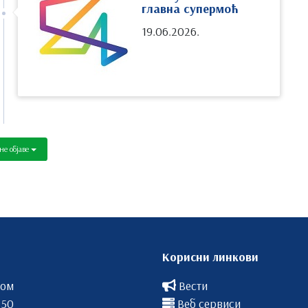
главна супермоћ
19.06.2026.
не објаве
Корисни линкови
вом
Вести
 50
Веб сервиси