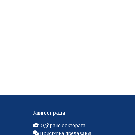
Јавност рада
Одбране доктората
Приступна предавања