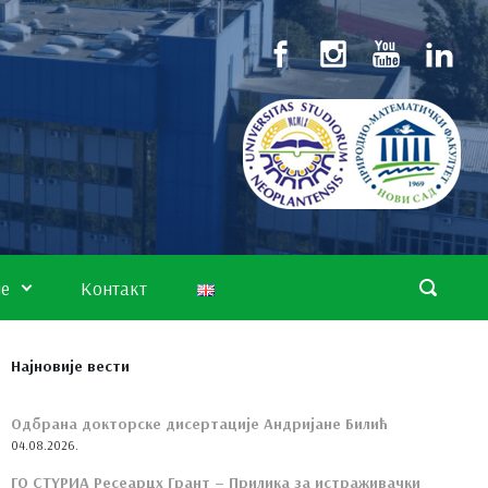
не
Контакт
Најновије вести
Одбрана докторске дисертације Андријане Билић
04.08.2026.
ГО СТYРИА Ресеарцх Грант – Прилика за истраживачки