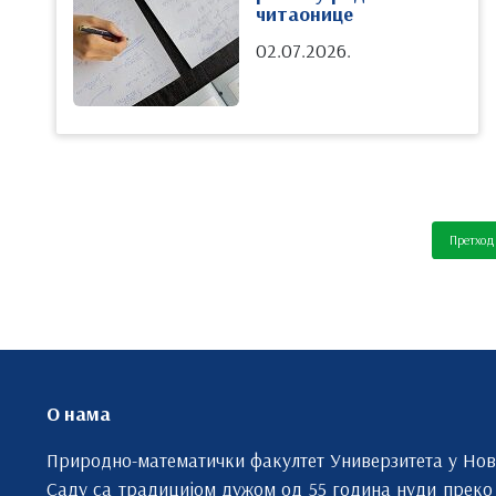
читаонице
02.07.2026.
Претход
О нама
Природно-математички факултет Универзитета у Но
Саду са традицијом дужом од 55 година нуди преко