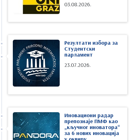
03.08.2026.
Резултати избора за
Студентски
парламент
23.07.2026.
Иновациони радар
препознаје ПМФ као
„кључног иноватора“
за 6 нових иновација
у оквиру