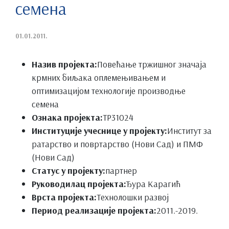
семена
01.01.2011.
Назив пројекта:
Повећање тржишног значаја
крмних биљака оплемењивањем и
оптимизацијом технологије производње
семена
Ознака пројекта:
ТР31024
Институције учеснице у пројекту:
Институт за
ратарство и повртарство (Нови Сад) и ПМФ
(Нови Сад)
Статус у пројекту:
партнер
Руководилац пројекта:
Ђура Карагић
Врста пројекта:
Технолошки развој
Период реализације пројекта:
2011.-2019.