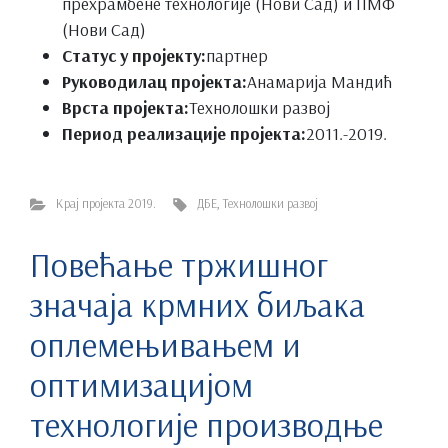
прехрамбене технологије (Нови Сад) и ПМФ
(Нови Сад)
Статус у пројекту:
партнер
Руководилац пројекта:
Анамарија Мандић
Врста пројекта:
Технолошки развој
Период реализације пројекта:
2011.-2019.
Крај пројекта 2019.
ДБЕ
,
Технолошки развој
Повећање тржишног
значаја крмних биљака
оплемењивањем и
оптимизацијом
технологије производње