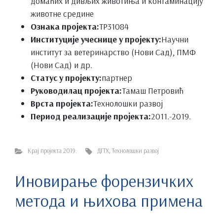
домаћих и дивљих животиња и контаминацију
животне средине
Ознака пројекта:
ТР31084
Институције учеснице у пројекту:
Научни
институт за ветеринарство (Нови Сад), ПМФ
(Нови Сад) и др.
Статус у пројекту:
партнер
Руководилац пројекта:
Тамаш Петровић
Врста пројекта:
Технолошки развој
Период реализације пројекта:
2011.-2019.
Крај пројекта 2019.
ДГТХ
,
Технолошки развој
Иновирање форензичких
метода и њихова примена