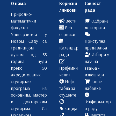
О нама
Корисни
Јавност
линкови
рада
Природно-
математички
Вести
Одбране
факултет
Веб
доктората
Универзитета у
сервиси
Новом Саду са
Приступна
традицијом
Календар
предавања
дужом од 55
рада
Избори у
година нуди
научна
преко 50
Пријемни
звања -
акредитованих
испит
извештаји
студијских
Инфо
Јавне
програма на
табла за
набавке
основним, мастер
студенте
и докторским
Информатор
студијама. Са
Локација
о раду
модерном
Заштита