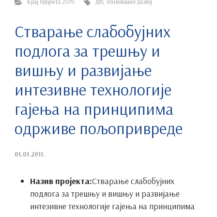
Крај пројекта 2019.
ДФ
,
Технолошки развој
Стварање слабобујних
подлога за трешњу и
вишњу и развијање
интезивне технологије
гајења на принципима
одрживе пољопривреде
01.01.2011.
Назив пројекта:
Стварање слабобујних
подлога за трешњу и вишњу и развијање
интезивне технологије гајења на принципима