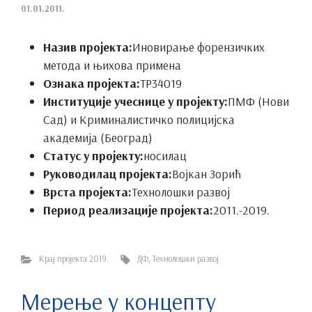
01.01.2011.
Назив пројекта:
Иновирање форензичких
метода и њихова примена
Ознака пројекта:
ТР34019
Институције учеснице у пројекту:
ПМФ (Нови
Сад) и Криминалистичко полицијска
академија (Београд)
Статус у пројекту:
носилац
Руководилац пројекта:
Војкан Зорић
Врста пројекта:
Технолошки развој
Период реализације пројекта:
2011.-2019.
Крај пројекта 2019.
ДФ
,
Технолошки развој
Мерење у концепту