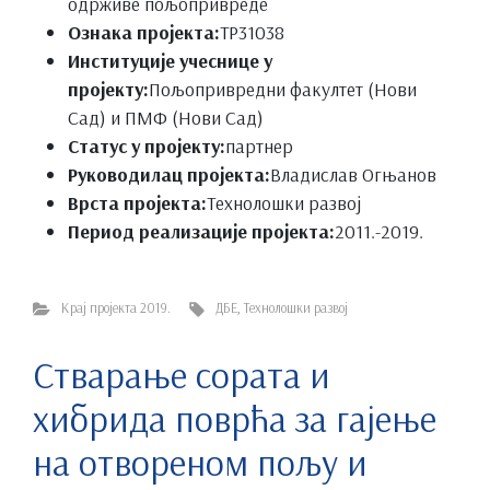
одрживе пољопривреде
Ознака пројекта:
ТР31038
Институције учеснице у
пројекту:
Пољопривредни факултет (Нови
Сад) и ПМФ (Нови Сад)
Статус у пројекту:
партнер
Руководилац пројекта:
Владислав Огњанов
Врста пројекта:
Технолошки развој
Период реализације пројекта:
2011.-2019.
Крај пројекта 2019.
ДБЕ
,
Технолошки развој
Стварање сората и
хибрида поврћа за гајење
на отвореном пољу и