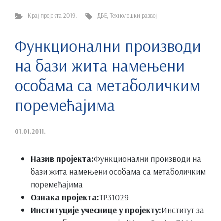
Крај пројекта 2019.
ДБЕ
,
Технолошки развој
Функционални производи
на бази жита намењени
особама са метаболичким
поремећајима
01.01.2011.
Назив пројекта:
Функционални производи на
бази жита намењени особама са метаболичким
поремећајима
Ознака пројекта:
ТР31029
Институције учеснице у пројекту:
Институт за