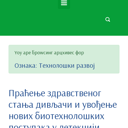
Yоу аре броwсинг арцхивес фор
Ознака:
Технолошки развој
Праћење здравственог
стања дивљачи и увођење
нових биотехнолошких
поступака у детекцији