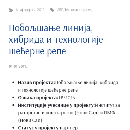
Крај пројекта 2019.
ДБЕ
,
Технолошки развој
Побољшање линија,
хибрида и технологије
шећерне репе
01.01.2011.
Назив пројекта:
Побољшање линија, хибрида
и технологије шећерне репе
Ознака пројекта:
ТР31015
Институције учеснице у пројекту:
Институт за
ратарство и повртарство (Нови Сад) и ПМФ
(Нови Сад)
Статус у пројекту:
партнер