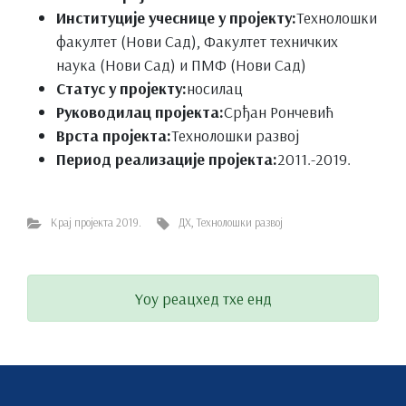
Институције учеснице у пројекту:
Технолошки
факултет (Нови Сад), Факултет техничких
наука (Нови Сад) и ПМФ (Нови Сад)
Статус у пројекту:
носилац
Руководилац пројекта:
Срђан Рончевић
Врста пројекта:
Технолошки развој
Период реализације пројекта:
2011.-2019.
Крај пројекта 2019.
ДХ
,
Технолошки развој
Yоу реацхед тхе енд