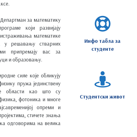
ксе.
, Департман за математику
рограме који развијају
 истраживања математике
Инфо табла за
а у решавању стварних
студенте
ами припремају вас за
ауци и образовању.
родне силе које обликују
физику пружа јединствену
те области као што су
Студентски живот
физика, фотоника и многе
јсавременијој опреми и
ројектима, стичете знања
 ка одговорима на велика