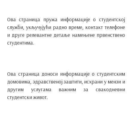
Ова страница пружа информације о студентској
служби, укључујући радно време, контакт телефоне
и друге релевантне детаље намењене првенствено
студентима.
Ова страница доноси информације о студентским
домовима, здравственој заштити, исхрани у мензи и
другим услугама важним за свакодневни
студентски живот.