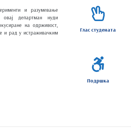
перименти и разумевање
, овај департман нуди
окусиране на одрживост,
Глас студената
е и рад у истраживачким
Подршка