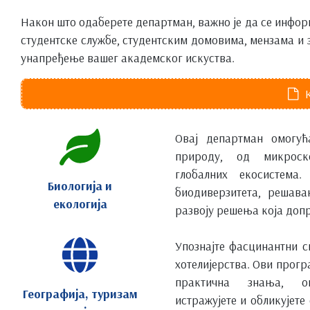
Након што одаберете департман, важно је да се информ
студентске службе, студентским домовима, мензама и
унапређење вашег академског искуства.
Овај департман омогућ
природу, од микроск
глобалних екосистема
Биологија и
биодиверзитета, решав
екологија
развоју решења која доп
Упознајте фасцинантни с
хотелијерства. Ови прогр
практична знања, о
Географија, туризам
истражујете и обликујете