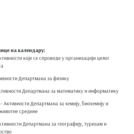
ице на календару:
ктивности које се спроводе у организацији целог
та
тивности Департмана за физику
ктивности Департмана за математику и информатику
С
– Активности Департмана за хемију, биохемију и
 животне средине
ктивности Департмана за географију, туризам и
рство