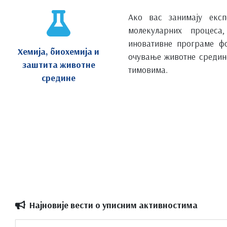
Ако вас занимају екс
молекуларних процеса
иновативне програме ф
Хемија, биохемија и
очување животне средин
заштита животне
тимовима.
средине
.
Најновије вести о уписним активностима