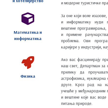
и хотелијерство
и модерне туристичке пра
За оне који воле изазове
и информатику нуди п
вештине програмирања,
Математика и
и примене рачунарств
информатика
проблема. Ови прогр
каријере у индустрији, н
Ако вас фасцинирају при
наш свет, Департман за 
прилику да проучава
Физика
астрофизика, нуклеарна 
друге. Кроз рад на на
учешће у међународним п
и вештине које вас воде
питања природе.