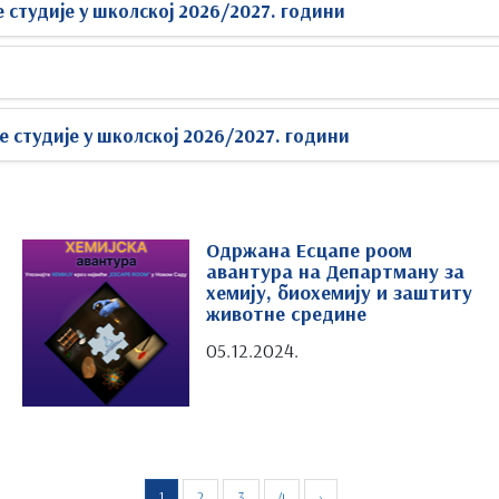
 студије у школској 2026/2027. години
е студије у школској 2026/2027. години
Одржана Есцапе роом
авантура на Департману за
хемију, биохемију и заштиту
животне средине
05.12.2024.
1
2
3
4
›