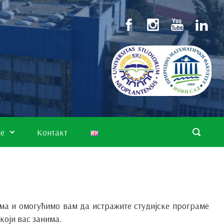
не
Контакт
ма и омогућимо вам да истражите студијске програме
који вас занима.