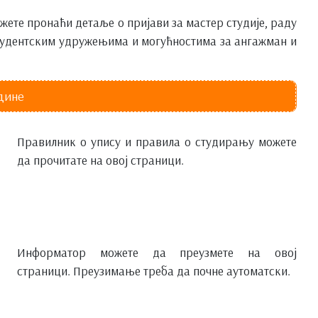
жете пронаћи детаље о пријави за мастер студије, раду
студентским удружењима и могућностима за ангажман и
одине
Правилник о упису и правила о студирању можете
да прочитате на овој страници.
Информатор можете да преузмете на овој
страници. Преузимање треба да почне аутоматски.