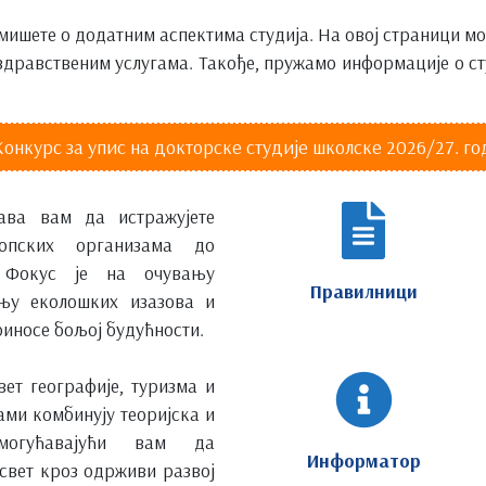
ишете о додатним аспектима студија. На овој страници мо
 здравственим услугама. Такође, пружамо информације о 
Конкурс за упис на докторске студије школске 2026/27. г
ава вам да истражујете
опских организама до
. Фокус је на очувању
Правилници
ању еколошких изазова и
риносе бољој будућности.
вет географије, туризма и
ами комбинују теоријска и
могућавајући вам да
Информатор
 свет кроз одрживи развој