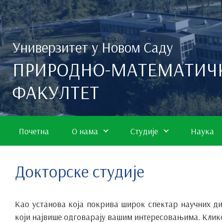
Скип то маин цонтент
Универзитет у Новом Саду
ПРИРОДНО-МАТЕМАТИЧ
ФАКУЛТЕТ
Почетна
О нама
Студије
Наука
Докторске студије
Као установа која покрива широк спектар научних д
који највише одговарају вашим интересовањима. Клико