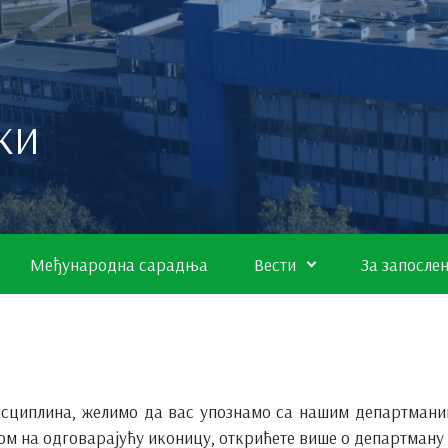
КИ
Међународна сарадња
Вести
За запосле
исциплина, желимо да вас упознамо са нашим департмани
м на одговарајућу иконицу, открићете више о департману 