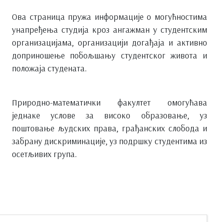
Ова страница пружа информације о могућностима
унапређења студија кроз ангажман у студентским
организацијама, организацији догађаја и активно
доприношење побољшању студентског живота и
положаја студената.
Природно-математички факултет омогућава
једнаке услове за високо образовање, уз
поштовање људских права, грађанских слобода и
забрану дискриминације, уз подршку студентима из
осетљивих група.