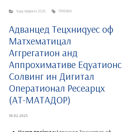
Крај пројекта 2026.
ПРИЗМА
Адванцед Тецхниqуес оф
Матхематицал
Аггрегатион анд
Аппроxимативе Еqуатионс
Солвинг ин Дигитал
Оператионал Ресеарцх
(АТ-МАТАДОР)
18.02.2025.
Назив пројекта:
Адванцед Тецхниqуес оф