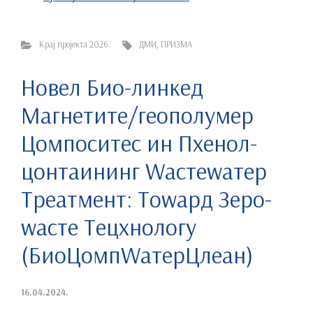
Крај пројекта 2026.
ДМИ
,
ПРИЗМА
Новел Био-линкед
Магнетите/геополyмер
Цомпоситес ин Пхенол-
цонтаининг Wастеwатер
Треатмент: Тоwард Зеро-
wасте Тецхнологy
(БиоЦомпWатерЦлеан)
16.04.2024.