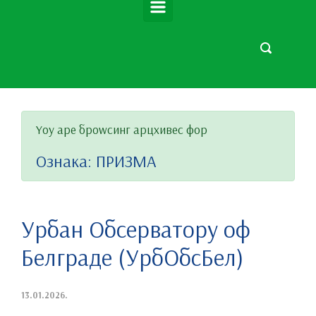
Yоу аре броwсинг арцхивес фор
Ознака:
ПРИЗМА
Урбан Обсерваторy оф
Белграде (УрбОбсБел)
13.01.2026.