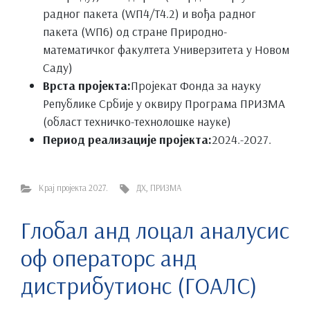
радног пакета (WП4/Т4.2) и вођа радног
пакета (WП6) од стране Природно-
математичког факултета Универзитета у Новом
Саду)
Врста пројекта:
Пројекат Фонда за науку
Републике Србије у оквиру Програма ПРИЗМА
(област техничко-технолошке науке)
Период реализације пројекта:
2024.-2027.
Крај пројекта 2027.
ДХ
,
ПРИЗМА
Глобал анд лоцал аналyсис
оф операторс анд
дистрибутионс (ГОАЛС)