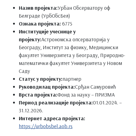
Назив пројекта:
Урбан Обсерваторy оф
Белграде (УрбОбсБел)
Ознака пројекта:
6775
Институције учеснице у
пројекту:
Астрономска опсерваторија у
Београду, Институт за физику, Медицински
факултет Универзитета у Београду, Природно-
математички факултет Универзитета у Новом
Саду
Статус у пројекту:
партнер
Руководилац пројекта:
Срђан Самуровић
Врста пројекта:
Фонд за науку – ПРИЗМА
Период реализације пројекта:
01.01.2024. –
31.12.2026.
Интернет адреса пројекта:
https://urbobsbel.aob.rs