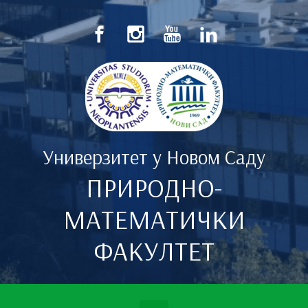
Скип то маин цонтент
Универзитет у Новом Саду
ПРИРОДНО-
МАТЕМАТИЧКИ
ФАКУЛТЕТ