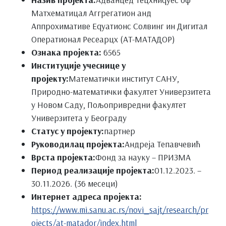
Матхематицал Аггрегатион анд
Аппроxимативе Еqуатионс Солвинг ин Дигитал
Оператионал Ресеарцх (АТ-МАТАДОР)
Ознака пројекта:
6565
Институције учеснице у
пројекту:
Математички институт САНУ,
Природно-математички факултет Универзитета
у Новом Саду, Пољопривредни факултет
Универзитета у Београду
Статус у пројекту:
партнер
Руководилац пројекта:
Андреја Тепавчевић
Врста пројекта:
Фонд за науку – ПРИЗМА
Период реализације пројекта:
01.12.2023. –
30.11.2026. (36 месеци)
Интернет адреса пројекта:
https://www.mi.sanu.ac.rs/novi_sajt/research/pr
ojects/at-matador/index.html