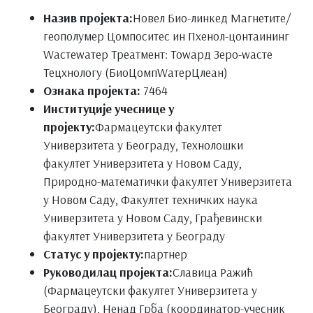
Назив пројекта:
Новел Био-линкед Магнетите/
геополyмер Цомпоситес ин Пхенол-цонтаининг
Wастеwатер Треатмент: Тоwард Зеро-wасте
Тецхнологy (БиоЦомпWатерЦлеан)
Ознака пројекта:
7464
Институције учеснице у
пројекту:
Фармацеутски факултет
Универзитета у Београду, Технолошки
факултет Универзитета у Новом Саду,
Природно-математички факултет Универзитета
у Новом Саду, Факултет техничких наука
Универзитета у Новом Саду, Грађевински
факултет Универзитета у Београду
Статус у пројекту:
партнер
Руководилац пројекта:
Славица Ражић
(Фармацеутски факултет Универзитета у
Београду), Ненад Грба (координатор-учесник