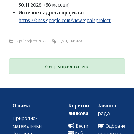
30.11.2026. (36 месеци)
Интернет адреса пројекта:
https://sites.google.com/view/goalsproject
Крај пројекта 2026.
ДМИ
,
ПРИЗМА
Yоу реацхед тхе енд
О нама
Корисни
Јавност
линкови
рада
Природно-
математички
Вести
Одбране
факултет
Веб
доктората