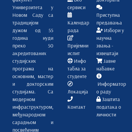
Универзитета у
сервиси
Новом Саду са
Приступна
традицијом
Календар
предавања
дужом од 55
рада
Избори у
година нуди
научна
преко 50
Пријемни
звања -
акредитованих
испит
извештаји
студијских
Инфо
Јавне
програма на
табла за
набавке
основним, мастер
студенте
и докторским
Информатор
студијама. Са
Локација
о раду
модерном
Заштита
инфраструктуром,
Контакт
података о
међународном
личности
сарадњом и
посвећеним