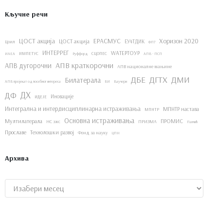
Кључне речи
ЦОСТ акција
ЕРАСМУС
Хоризон 2020
ЦОСТ акција
ЕУ4ТДИК
Цоил
ФП7
ИНТЕРРЕГ
WАТЕРТОУР
ИМПЕТУС
СЦОПЕС
ИАЕА
Руффорд
АПВ - ПСП
АПВ краткорочни
АПВ дугорочни
АПВ националне мањине
ДБЕ
ДГТХ
ДМИ
Билатерала
АПВ пројекат од посебног интереса
ВИ
Ваучери
ДХ
ДФ
Иновације
ИДЕЈЕ
Интегрална и интердисциплинарна истраживања
МПНТР настава
МПНТР
Основна истраживања
Мултилатерала
ПРОМИС
НС зжс
ПРИЗМА
Панчић
Прославе
Технолошки развој
Фонд за науку
ЦПН
Архива
Архиве