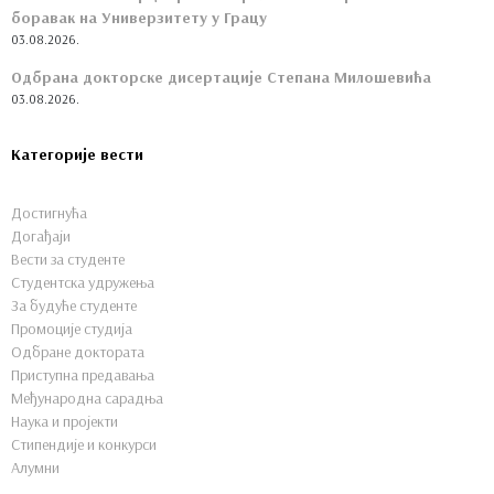
боравак на Универзитету у Грацу
03.08.2026.
Одбрана докторске дисертације Степана Милошевића
03.08.2026.
Категорије вести
Достигнућа
Догађаји
Вести за студенте
Студентска удружења
За будуће студенте
Промоције студија
Одбране доктората
Приступна предавања
Међународна сарадња
Наука и пројекти
Стипендије и конкурси
Алумни