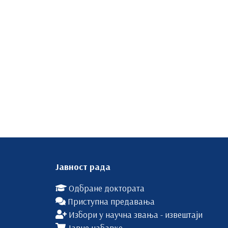
Јавност рада
Одбране доктората
Приступна предавања
Избори у научна звања - извештаји
Јавне набавке