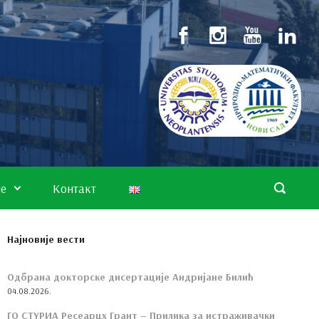
не
Контакт
Најновије вести
Одбрана докторске дисертације Андријане Билић
04.08.2026.
ГО СТYРИА Ресеарцх Грант – Прилика за истраживачки