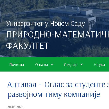
Скип то маин цонтент
Универзитет у Новом Саду
ПРИРОДНО-МАТЕМАТИЧ
ФАКУЛТЕТ
Почетна
О нама
Студије
Наука
Ацтивал – Оглас за студенте 
развојном тиму компаније
20.05.2026.