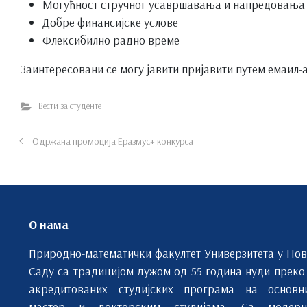
Могућност стручног усавршавања и напредовања
Добре финансијске услове
Флексибилно радно време
Заинтересовани се могу јавити пријавити путем емаил-
Вести за студенте
Одржана промоција Еразмус+ конкурса
О нама
Природно-математички факултет Универзитета у Но
Саду са традицијом дужом од 55 година нуди преко
акредитованих студијских програма на основн
мастер и докторским студијама. Са модерн