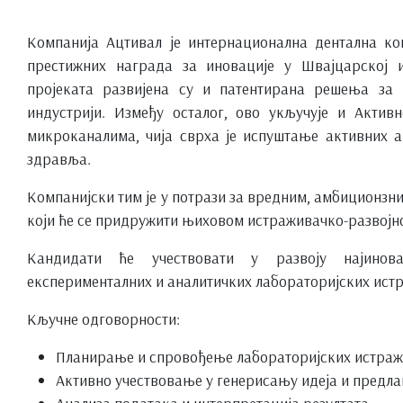
Компанија Ацтивал је интернационална дентална ко
престижних награда за иновације у Швајцарској
пројеката развијена су и патентирана решења за н
индустрији. Између осталог, ово укључује и Акти
микроканалима, чија сврха је испуштање активних 
здравља.
Компанијски тим је у потрази за вредним, амбиционз
који ће се придружити њиховом истраживачко-развојно
Кандидати ће учествовати у развоју најинов
експерименталних и аналитичких лабораторијских ист
Кључне одговорности:
Планирање и спровођење лабораторијских истра
Активно учествовање у генерисању идеја и предл
Анализа података и интерпретација резултата