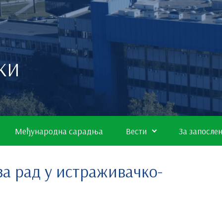
КИ
Међународна сарадња
Вести
За запосле
за рад у истраживачко-