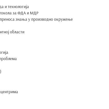
а и технологија
отокола за ФДА и МДР
 преноса знања у производно окружење
нтној области
огија
 проблема
)
 центрима