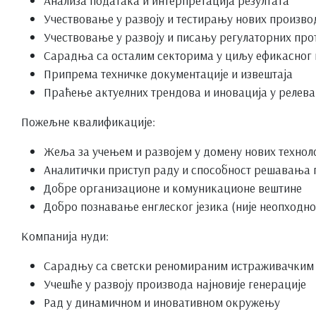
Учествовање у развоју и тестирању нових производ
Учествовање у развоју и писању регулаторних пр
Сарадња са осталим секторима у циљу ефикасног
Припрема техничке документације и извештаја
Праћење актуелних трендова и иновација у релева
Пожељне квалификације:
Жеља за учењем и развојем у домену нових технол
Аналитички приступ раду и способност решавања
Добре организационе и комуникационе вештине
Добро познавање енглеског језика (није неопходно
Компанија нуди:
Сарадњу са светски реномираним истраживачким
Учешће у развоју производа најновије генерације
Рад у динамичном и иновативном окружењу