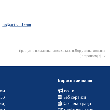
а:
hr@activ-al.com
Приступно предавање кандидата за избор у звање доцента
(Гастрономија)
Корисни линкови
вом
Вести
 50
Веб сервиси
им,
Календар рада
ом
Пријемни испит