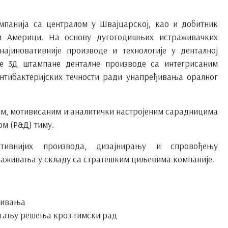
мпанија са централом у Швајцарској, као и добитник
 и Америци. На основу дугогодишњих истраживачких
ајиновативније производе и технологије у денталној
вне 3Д штампане денталне производе са интегрисаним
антибактеријских течности ради унапређивања оралног
ним, мотивисаним и аналитички настројеним сарадницима
м (Р&Д) тиму.
ативнијих производа, дизајнирању и спровођењу
раживања у складу са стратешким циљевима компаније.
живања
агању решења кроз тимски рад