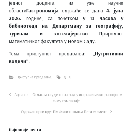
једног доцента из уже научне
области
Гастрономија
одржаће се дана
4. јуна
2026.
године, са почетком
у 13 часова у
библиотеци на Департману за географију,
туризам и хотелијерство
Природно-
математичког факултета у Новом Саду.
Тема приступног предавања:
„Нутритивни
водичи“
.
Приступна предавања
ДГТХ
Ацтивал – Оглас за студенте за рад у истраживачко-развојном
тиму компаније
Одржан први круг ПМФ квиза знања Пети елемент
Најновије вести