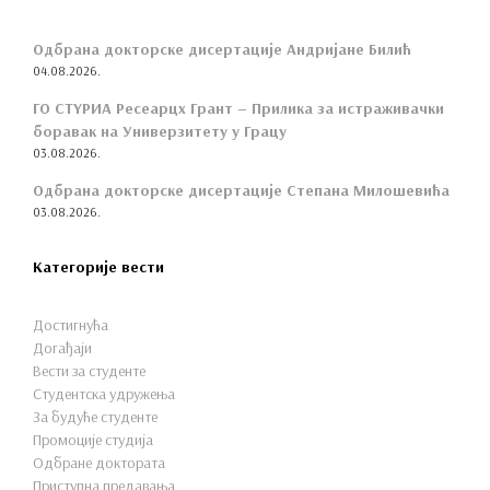
Одбрана докторске дисертације Андријане Билић
04.08.2026.
ГО СТYРИА Ресеарцх Грант – Прилика за истраживачки
боравак на Универзитету у Грацу
03.08.2026.
Одбрана докторске дисертације Степана Милошевића
03.08.2026.
Категорије вести
Достигнућа
Догађаји
Вести за студенте
Студентска удружења
За будуће студенте
Промоције студија
Одбране доктората
Приступна предавања