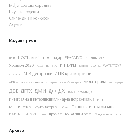
Међународна сарадња
Наука и пројекти
Стипендије и конкурси
Алумни
Кључне речи
ЦОСТ акција
ЕРАСМУС
ЦОСТ акција
ЕУ4ТДИК
Цоил
ФП7
Хоризон 2020
ИНТЕРРЕГ
WАТЕРТОУР
ИМПЕТУС
СЦОПЕС
ИАЕА
Руффорд
АПВ краткорочни
АПВ дугорочни
АПВ - ПСП
Билатерала
АПВ националне мањине
АПВ пројекат од посебног интереса
ВИ
Ваучери
ДХ
ДБЕ
ДГТХ
ДМИ
ДФ
Иновације
ИДЕЈЕ
Интегрална и интердисциплинарна истраживања
МПНТР
Основна истраживања
МПНТР настава
Мултилатерала
НС зжс
ПРОМИС
Прославе
Технолошки развој
ПРИЗМА
Фонд за науку
Панчић
ЦПН
Архива