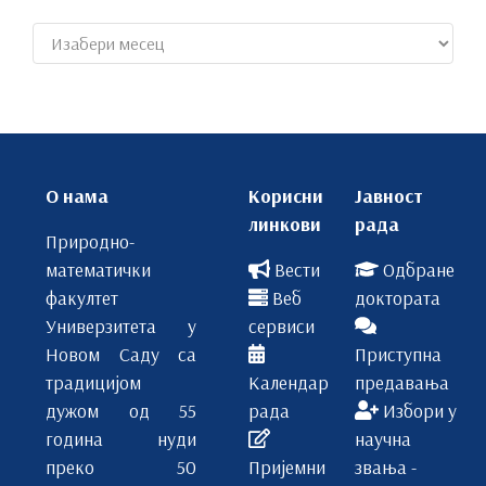
Архиве
О нама
Корисни
Јавност
линкови
рада
Природно-
математички
Вести
Одбране
факултет
Веб
доктората
Универзитета у
сервиси
Новом Саду са
Приступна
традицијом
Календар
предавања
дужом од 55
рада
Избори у
година нуди
научна
преко 50
Пријемни
звања -