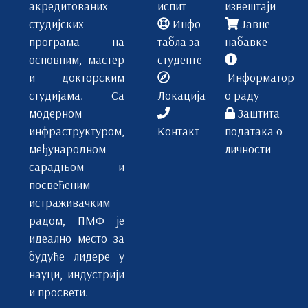
акредитованих
испит
извештаји
студијских
Инфо
Јавне
програма на
табла за
набавке
основним, мастер
студенте
и докторским
Информатор
студијама. Са
Локација
о раду
модерном
Заштита
инфраструктуром,
Контакт
података о
међународном
личности
сарадњом и
посвећеним
истраживачким
радом, ПМФ је
идеално место за
будуће лидере у
науци, индустрији
и просвети.