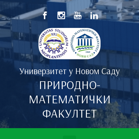
Скип то маин цонтент
Универзитет у Новом Саду
ПРИРОДНО-
МАТЕМАТИЧКИ
ФАКУЛТЕТ