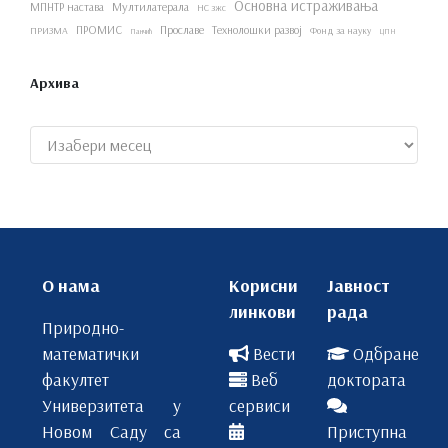
Основна истраживања
МПНТР настава
Мултилатерала
НС зжс
ПРОМИС
Прославе
Технолошки развој
ПРИЗМА
Фонд за науку
Панчић
ЦПН
Архива
Архиве
О нама
Корисни
Јавност
линкови
рада
Природно-
математички
Вести
Одбране
факултет
Веб
доктората
Универзитета у
сервиси
Новом Саду са
Приступна