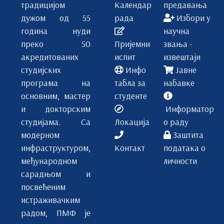
традицијом
Календар
предавања
дужом од 55
рада
Избори у
година нуди
научна
преко 50
Пријемни
звања -
акредитованих
испит
извештаји
студијских
Инфо
Јавне
програма на
табла за
набавке
основним, мастер
студенте
и докторским
Информатор
студијама. Са
Локација
о раду
модерном
Заштита
инфраструктуром,
Контакт
података о
међународном
личности
сарадњом и
посвећеним
истраживачким
радом, ПМФ је