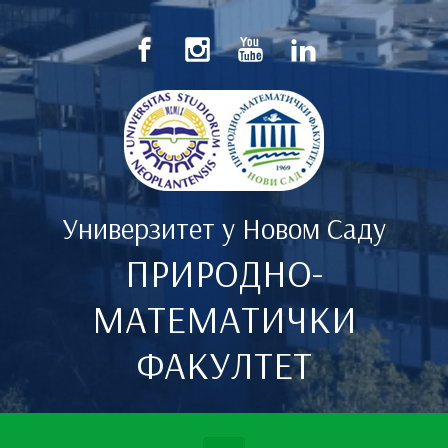
Скип то маин цонтент
Универзитет у Новом Саду
ПРИРОДНО-
МАТЕМАТИЧКИ
ФАКУЛТЕТ