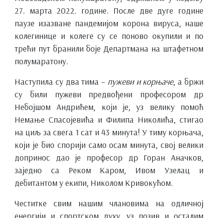
27. марта 2022. године. После две дуге године
паузе изазване пандемијом корона вируса, наше
колегинице и колеге су се поново окупили и по
трећи пут бранили боје Департмана на штафетном
полумаратону.
Наступила су два тима –
пужеви и корњаче
, а бржи
су били пужеви предвођени професором др
Небојшом Андрићем, који је, уз велику помоћ
Немање Спасојевића и Филипа Николића, стигао
на циљ за свега 1 сат и 43 минута! У тиму корњача,
који је био спорији само осам минута, свој велики
допринос дао је професор др Горан Аначков,
заједно са Реком Каром, Ивом Узелац и
дебитантом у екипи, Николом Кривокућом.
Честитке свим нашим члановима на одличној
енергији и спортском духу, уз позив и осталим