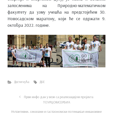
запосленима на Природно-математичком
факултету да узму учешћа на предстојећем 30.
Новосадском маратону, који ће се одржати 9.
октобра 2022. године.
Достигнућа
ДБЕ
Први инфо дан у вези са реализацијом пројекта
ТОУРЦОМСЕРБИА
Нутритивни, сензорни и гастрономски потенцијал инванзивне