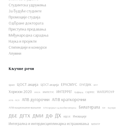
Студентска удружења
За будуће студенте
Промоције студија
Одбране доктората
Приступна предавања
Међународна сарадња
Наука и пројекти
Стипендије и конкурси
Алумни
Кључне речи
ЦОСТ акција
ЕРАСМУС
ЦОСТ акција
ЕУ4ТДИК
Цоил
ФП7
Хоризон 2020
ИНТЕРРЕГ
WАТЕРТОУР
ИМПЕТУС
СЦОПЕС
ИАЕА
Руффорд
АПВ краткорочни
АПВ дугорочни
АПВ - ПСП
Билатерала
АПВ националне мањине
АПВ пројекат од посебног интереса
ВИ
Ваучери
ДХ
ДБЕ
ДГТХ
ДМИ
ДФ
Иновације
ИДЕЈЕ
Интегрална и интердисциплинарна истраживања
МПНТР