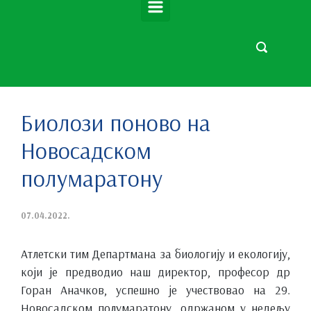
Биолози поново на
Новосадском
полумаратону
07.04.2022.
Атлетски тим Департмана за биологију и екологију,
који је предводио наш директор, професор др
Горан Аначков, успешно је учествовао на 29.
Новосадском полумаратону, одржаном у недељу