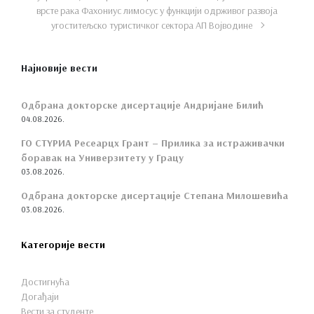
врсте рака Фаxониус лимосус у функцији одрживог развоја
угоститељско туристичког сектора АП Војводине
Најновије вести
Одбрана докторске дисертације Андријане Билић
04.08.2026.
ГО СТYРИА Ресеарцх Грант – Прилика за истраживачки
боравак на Универзитету у Грацу
03.08.2026.
Одбрана докторске дисертације Степана Милошевића
03.08.2026.
Категорије вести
Достигнућа
Догађаји
Вести за студенте