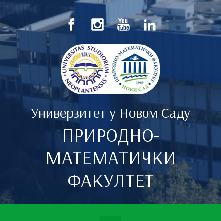
Скип то маин цонтент
Универзитет у Новом Саду
ПРИРОДНО-
МАТЕМАТИЧКИ
ФАКУЛТЕТ