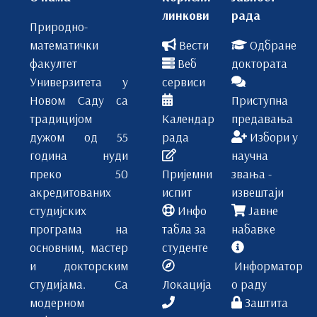
линкови
рада
Природно-
математички
Вести
Одбране
факултет
Веб
доктората
Универзитета у
сервиси
Новом Саду са
Приступна
традицијом
Календар
предавања
дужом од 55
рада
Избори у
година нуди
научна
преко 50
Пријемни
звања -
акредитованих
испит
извештаји
студијских
Инфо
Јавне
програма на
табла за
набавке
основним, мастер
студенте
и докторским
Информатор
студијама. Са
Локација
о раду
модерном
Заштита