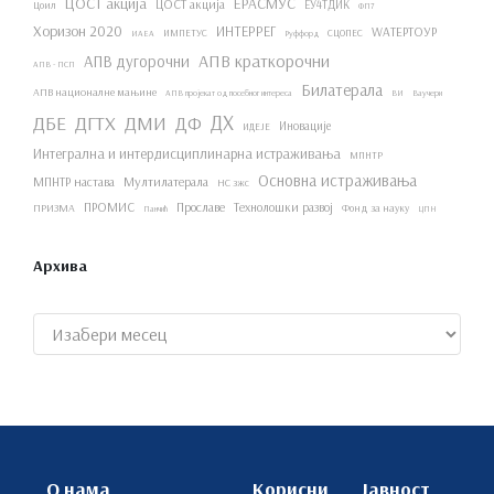
ЦОСТ акција
ЕРАСМУС
ЦОСТ акција
ЕУ4ТДИК
Цоил
ФП7
Хоризон 2020
ИНТЕРРЕГ
WАТЕРТОУР
ИМПЕТУС
СЦОПЕС
ИАЕА
Руффорд
АПВ краткорочни
АПВ дугорочни
АПВ - ПСП
Билатерала
АПВ националне мањине
АПВ пројекат од посебног интереса
ВИ
Ваучери
ДХ
ДБЕ
ДГТХ
ДМИ
ДФ
Иновације
ИДЕЈЕ
Интегрална и интердисциплинарна истраживања
МПНТР
Основна истраживања
МПНТР настава
Мултилатерала
НС зжс
ПРОМИС
Прославе
Технолошки развој
ПРИЗМА
Фонд за науку
Панчић
ЦПН
Архива
Архиве
О нама
Корисни
Јавност