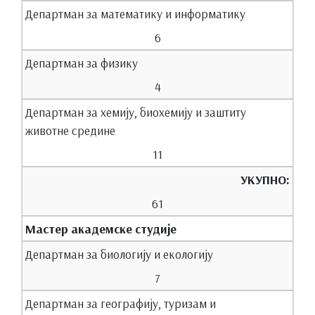
Департман за математику и информатику
6
Департман за физику
4
Департман за хемију, биохемију и заштиту
животне средине
11
УКУПНО:
61
Мастер академске студије
Департман за биологију и екологију
7
Департман за географију, туризам и