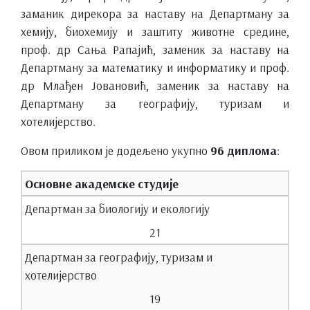
заманик дирекора за наставу на Департману за
хемију, биохемију и заштиту животне средине,
проф. др Сања Рапајић, заменик за наставу на
Департману за математику и информатику и проф.
др Млађен Јовановић, заменик за наставу на
Департману за географију, туризам и
хотелијерство.
Овом приликом је додељено укупно
96 диплома
:
Основне академске студије
Департман за биологију и екологију
21
Департман за географију, туризам и
хотелијерство
19