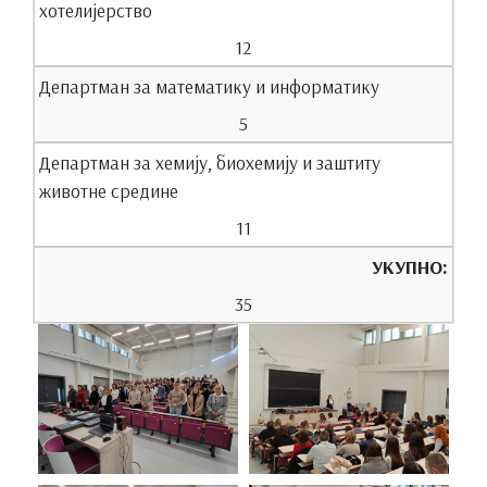
хотелијерство
12
Департман за математику и информатику
5
Департман за хемију, биохемију и заштиту
животне средине
11
УКУПНО:
35