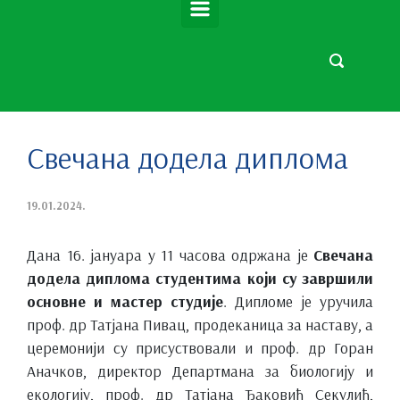
Свечана додела диплома
19.01.2024.
Дана 16. јануара у 11 часова одржана је
Свечана
додела диплома студентима који су завршили
основне и мастер студије
. Дипломе је уручила
проф. др Татјана Пивац, продеканица за наставу, а
церемонији су присуствовали и проф. др Горан
Аначков, директор Департмана за биологију и
екологију, проф. др Татјана Ђаковић Секулић,