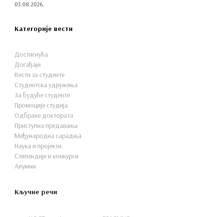
03.08.2026.
Категорије вести
Достигнућа
Догађаји
Вести за студенте
Студентска удружења
За будуће студенте
Промоције студија
Одбране доктората
Приступна предавања
Међународна сарадња
Наука и пројекти
Стипендије и конкурси
Алумни
Кључне речи