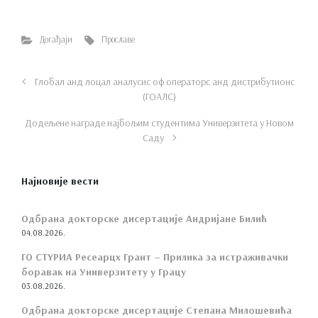
Догађаји
Прославе
Глобал анд лоцал аналyсис оф операторс анд дистрибутионс
(ГОАЛС)
Додељене награде најбољим студентима Универзитета у Новом
Саду
Најновије вести
Одбрана докторске дисертације Андријане Билић
04.08.2026.
ГО СТYРИА Ресеарцх Грант – Прилика за истраживачки
боравак на Универзитету у Грацу
03.08.2026.
Одбрана докторске дисертације Степана Милошевића