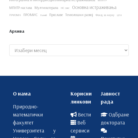
МПНТР
Основна истраживања
МПНТР настава
Мултилатерала
НС зжс
ПРОМИС
Прославе
Технолошки развој
ПРИЗМА
Фонд за науку
Панчић
ЦПН
Архива
Архиве
О нама
Корисни
Јавност
линкови
рада
Природно-
математички
Вести
Одбране
факултет
Веб
доктората
Универзитета у
сервиси