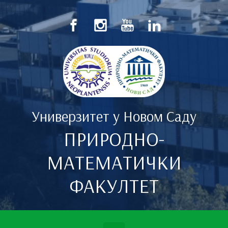
Скип то маин цонтент
Универзитет у Новом Саду
ПРИРОДНО-
МАТЕМАТИЧКИ
ФАКУЛТЕТ