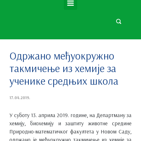
Одржано међуокружно
такмичење из хемије за
ученике средњих школа
17.04.2019.
У суботу 13. априла 2019. године, на Департману за
хемију, биохемију и заштиту животне средине
Природно-математичког факултета у Новом Саду,
одржано је међуокружно такмичење из хемије за