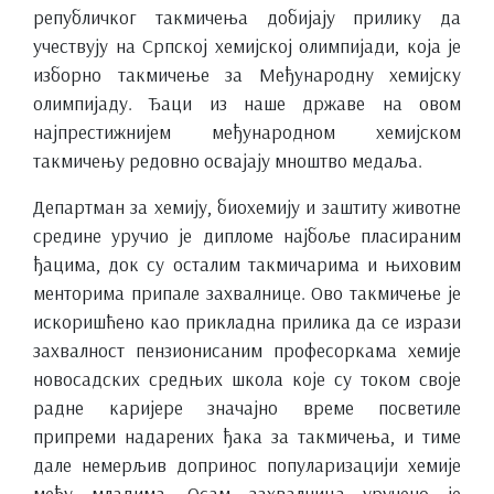
републичког такмичења добијају прилику да
учествују на Српској хемијској олимпијади, која је
изборно такмичење за Међународну хемијску
олимпијаду. Ђаци из наше државе на овом
најпрестижнијем међународном хемијском
такмичењу редовно освајају мноштво медаља.
Департман за хемију, биохемију и заштиту животне
средине уручио је дипломе најбоље пласираним
ђацима, док су осталим такмичарима и њиховим
менторима припале захвалнице. Ово такмичење је
искоришћено као прикладна прилика да се изрази
захвалност пензионисаним професоркама хемије
новосадских средњих школа које су током своје
радне каријере значајно време посветиле
припреми надарених ђака за такмичења, и тиме
дале немерљив допринос популаризацији хемије
међу младима. Осам захвалница уручено је