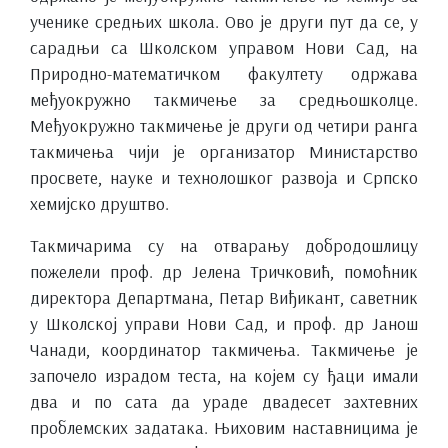
ученике средњих школа. Ово је други пут да се, у
сарадњи са Школском управом Нови Сад, на
Природно-математичком факултету одржава
међуокружно такмичење за средњошколце.
Међуокружно такмичење је други од четири ранга
такмичења чији је организатор Министарство
просвете, науке и технолошког развоја и Српско
хемијско друштво.
Такмичарима су на отварању добродошлицу
пожелели проф. др Јелена Тричковић, помоћник
директора Департмана, Петар Виђикант, саветник
у Школској управи Нови Сад, и проф. др Јанош
Чанади, координатор такмичења. Такмичење је
започело израдом теста, на којем су ђаци имали
два и по сата да ураде двадесет захтевних
проблемских задатака. Њиховим наставницима је