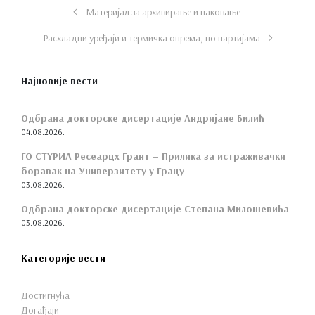
Материјал за архивирање и паковање
Расхладни уређаји и термичка опрема, по партијама
Најновије вести
Одбрана докторске дисертације Андријане Билић
04.08.2026.
ГО СТYРИА Ресеарцх Грант – Прилика за истраживачки
боравак на Универзитету у Грацу
03.08.2026.
Одбрана докторске дисертације Степана Милошевића
03.08.2026.
Категорије вести
Достигнућа
Догађаји