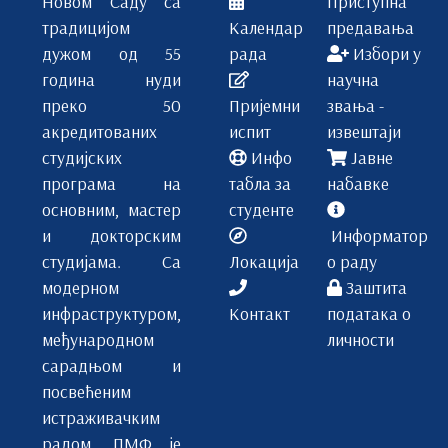
Новом Саду са
Приступна
традицијом
Календар
предавања
дужом од 55
рада
Избори у
година нуди
научна
преко 50
Пријемни
звања -
акредитованих
испит
извештаји
студијских
Инфо
Јавне
програма на
табла за
набавке
основним, мастер
студенте
и докторским
Информатор
студијама. Са
Локација
о раду
модерном
Заштита
инфраструктуром,
Контакт
података о
међународном
личности
сарадњом и
посвећеним
истраживачким
радом, ПМФ је