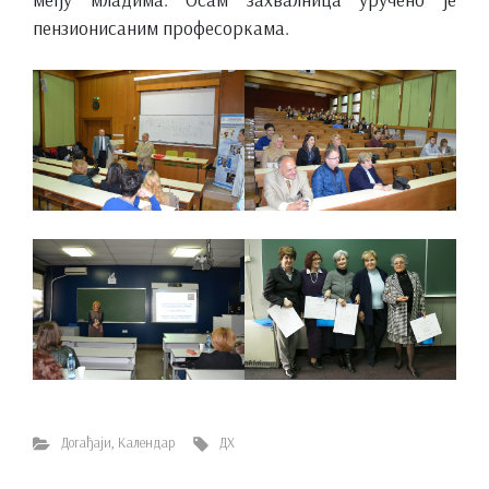
пензионисаним професоркама.
Догађаји
,
Календар
ДХ