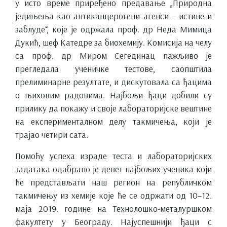
у исто време приређено предавање „Природна
једињења као антиканцерогени агенси – истине и
заблуде“, које је одржала проф. др Неда Мимица
Дукић, шеф Катедре за биохемију. Комисија на челу
са проф. др Миром Сегединац пажљиво је
прегледала ученичке тестове, саопштила
прелиминарне резултате, и дискутовала са ђацима
о њиховим радовима. Најбољи ђаци добили су
прилику да покажу и своје лабораторијске вештине
на експерименталном делу такмичења, који је
трајао четири сата.
Помоћу успеха израде теста и лабораторијских
задатака одабрано је девет најбољих ученика који
ће представљати наш регион на републичком
такмичењу из хемије које ће се одржати од 10–12.
маја 2019. године на Технолошко-металуршком
факултету у Београду. Најуспешнији ђаци с