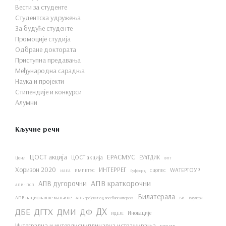
Вести за студенте
Студентска удружења
За будуће студенте
Промоције студија
Одбране доктората
Приступна предавања
Међународна сарадња
Наука и пројекти
Стипендије и конкурси
Алумни
Кључне речи
ЦОСТ акција
ЕРАСМУС
ЦОСТ акција
ЕУ4ТДИК
Цоил
ФП7
Хоризон 2020
ИНТЕРРЕГ
WАТЕРТОУР
ИМПЕТУС
СЦОПЕС
ИАЕА
Руффорд
АПВ краткорочни
АПВ дугорочни
АПВ - ПСП
Билатерала
АПВ националне мањине
АПВ пројекат од посебног интереса
ВИ
Ваучери
ДХ
ДБЕ
ДГТХ
ДМИ
ДФ
Иновације
ИДЕЈЕ
Интегрална и интердисциплинарна истраживања