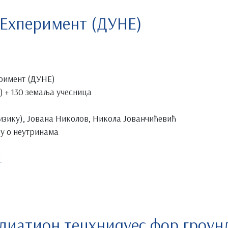
 Еxперимент (ДУНЕ)
римент (ДУНЕ)
 + 130 земаља учесница
изику), Јована Николов, Никола Јованчићевић
у о неутринама
г
едиатион тецхниqуес фор гроу