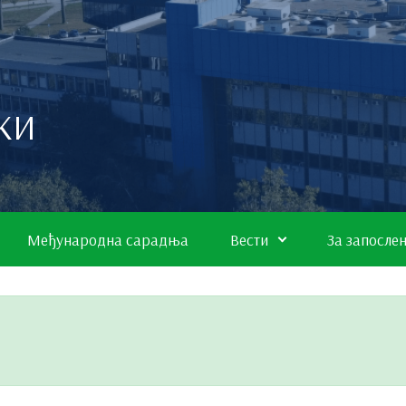
КИ
Међународна сарадња
Вести
За запосле