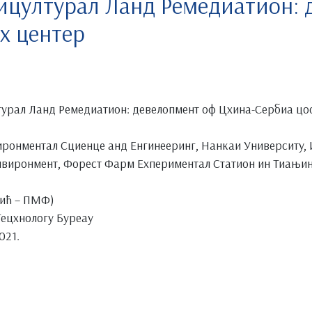
ицултурал Ланд Ремедиатион: 
х центер
турал Ланд Ремедиатион: девелопмент оф Цхина-Сербиа цо
иронментал Сциенце анд Енгинееринг, Нанкаи Университy, И
нвиронмент, Форест Фарм Еxпериментал Статион ин Тиањи
тић – ПМФ)
ецхнологy Буреау
021.