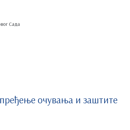
овог Сада
апређење очувања и заштите