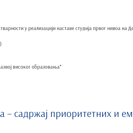
варности у реализацији наставе студија првог нивоа на Де
)
азвој високог образовања“
а – садржај приоритетних и ем