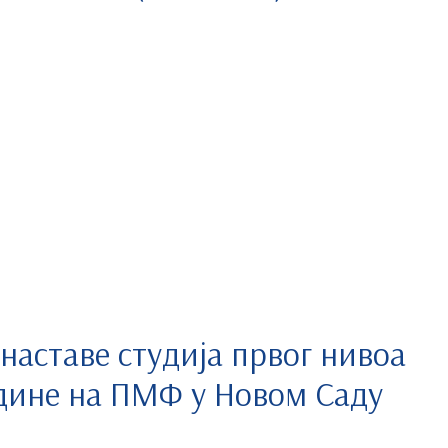
наставе студија првог нивоа
едине на ПМФ у Новом Саду