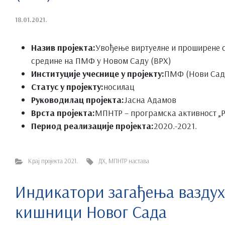
18.01.2021.
Назив пројекта:
Увођење виртуелне и проширене ст
средине на ПМФ у Новом Саду (ВРХ)
Институције учеснице у пројекту:
ПМФ (Нови Сад
Статус у пројекту:
носилац
Руководилац пројекта:
Јасна Адамов
Врста пројекта:
МПНТР – програмска активност „Р
Период реализације пројекта:
2020.-2021.
Крај пројекта 2021.
ДХ
,
МПНТР настава
Индикатори загађења ваздух
кишници Новог Сада