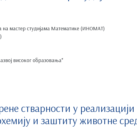
 на мастер студијама Математике (ИНОМАТ)
)
азвој високог образовања“
ене стварности у реализацији 
иохемију и заштиту животне ср