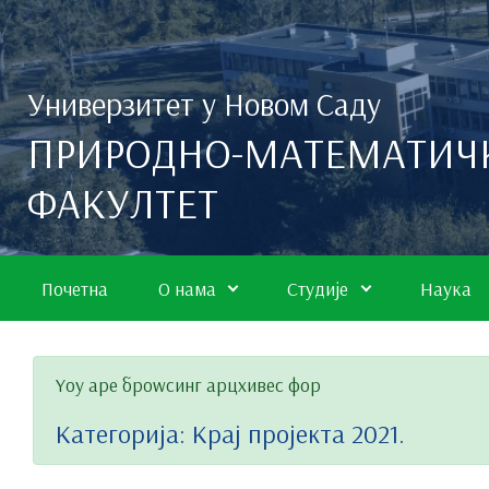
Скип то маин цонтент
Универзитет у Новом Саду
ПРИРОДНО-МАТЕМАТИЧ
ФАКУЛТЕТ
Почетна
О нама
Студије
Наука
Yоу аре броwсинг арцхивес фор
Категорија:
Крај пројекта 2021.