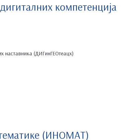
 дигиталних компетенција
их наставника (ДИГинГЕОтеацх)
атематике (ИНОМАТ)