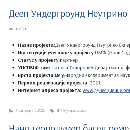
Дееп Ундергроунд Неутрино
06.11.2021.
Назив пројекта:
Дееп Ундергроунд Неутрино Еxпе
Институције учеснице у пројекту:
ПМФ (Нови Сад)
Статус у пројекту:
партнер
УНСПМФ тим:
Наташа Тодоровић
(Департман за ф
Врста пројекта:
међународни експеримент за наук
Период реализације пројекта:
2021.
Интернет адреса пројекта:
www.дунесциенце.ор
Крај пројекта 2021.
ДФ
,
Мултилатерала
Нано-геополyмер басед рем