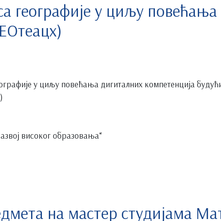
а географије у циљу повећања
ЕОтеацх)
ографије у циљу повећања дигиталних компетенција будућ
)
азвој високог образовања“
дмета на мастер студијама М