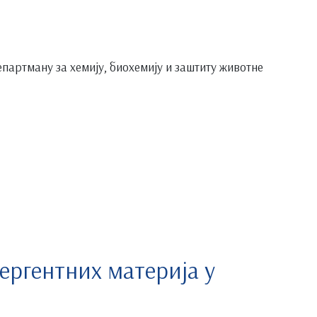
партману за хемију, биохемију и заштиту животне
ергентних материја у