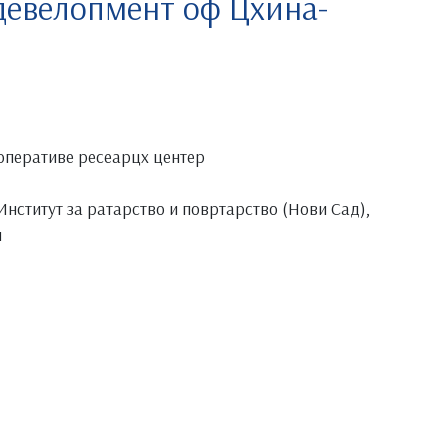
девелопмент оф Цхина-
оперативе ресеарцх центер
нститут за ратарство и повртарство (Нови Сад),
н