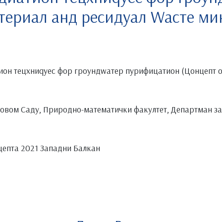
териал анд ресидуал Wасте ми
ион тецхниqуес фор гроундwатер пурифицатион (Цонцепт о
Новом Саду, Природно-математички факултет, Департман за 
цепта 2021 Западни Балкан