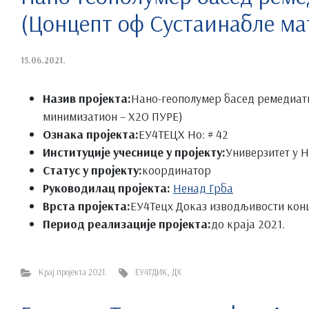
(Цонцепт оф Сустаинабле ма
15.06.2021.
Назив пројекта:
Нано-геополyмер басед ремедиат
минимизатион – Х2О ПУРЕ)
Ознака пројекта:
ЕУ4ТЕЦХ Но: # 42
Институције учеснице у пројекту:
Универзитет у 
Статус у пројекту:
координатор
Руководилац пројекта:
Ненад Грба
Врста пројекта:
ЕУ4Тецх Доказ изводљивости кон
Период реализације пројекта:
до краја 2021.
Крај пројекта 2021.
ЕУ4ТДИК
,
ДХ