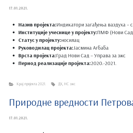
17.01.2021.
Назив пројекта:
Индикатори загађења ваздуха – с
Институције учеснице у пројекту:
ПМФ (Нови Сад
Статус у пројекту:
носилац
Руководилац пројекта:
Јасмина Агбаба
Врста пројекта:
Град Нови Сад – Управа за зжс
Период реализације пројекта:
2020.-2021.
Крај пројекта 2021.
ДХ
,
НС зжс
Природне вредности Петров
17.01.2021.