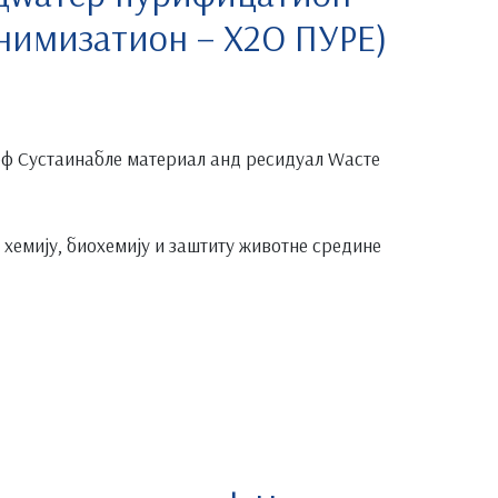
нимизатион – Х2О ПУРЕ)
ф Сустаинабле материал анд ресидуал Wасте
хемију, биохемију и заштиту животне средине