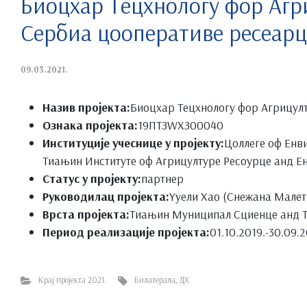
Биоцхар Тецхнологy фор Агр
Сербиа цооперативе ресеарц
09.03.2021.
Назив пројекта:
Биоцхар Тецхнологy фор Агрицул
Ознака пројекта:
19ПТЗWХЗ00040
Институције учеснице у пројекту:
Цоллеге оф Енв
Тиањин Институте оф Агрицултуре Ресоурце анд Е
Статус у пројекту:
партнер
Руководилац пројекта:
Yуели Хао (Снежана Мале
Врста пројекта:
Тиањин Муниципал Сциенце анд Т
Период реализације пројекта:
01.10.2019.-30.09.2
Крај пројекта 2021.
Билатерала
,
ДХ