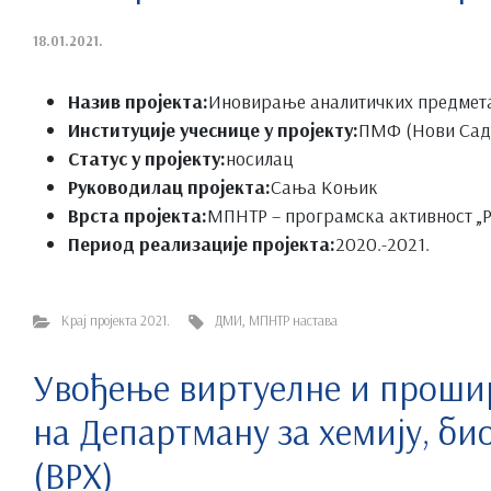
18.01.2021.
Назив пројекта:
Иновирање аналитичких предмета
Институције учеснице у пројекту:
ПМФ (Нови Сад
Статус у пројекту:
носилац
Руководилац пројекта:
Сања Коњик
Врста пројекта:
МПНТР – програмска активност „Р
Период реализације пројекта:
2020.-2021.
Крај пројекта 2021.
ДМИ
,
МПНТР настава
Увођење виртуелне и прошир
на Департману за хемију, б
(ВРХ)