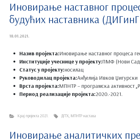
Иновирање наставног процес
будућих наставника (ДИГинГ
18.01.2021.
Назив пројекта:
Иновирање наставног процеса ге
Институције учеснице у пројекту:
ПМФ (Нови Сад
Статус у пројекту:
носилац
Руководилац пројекта:
Анђелија Ивков Џигурски
Врста пројекта:
МПНТР – програмска активност „Р
Период реализације пројекта:
2020.-2021.
Крај пројекта 2021.
ДГТХ
,
МПНТР настава
Иновирање аналитичких пре