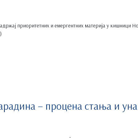
адржај приоритетних и емергентних материја у кишници Н
)
арадина – процена стања и ун