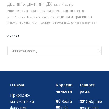
ДХ
ДБЕ
ДГТХ
ДМИ
ДФ
Иновације
ИДЕЈЕ
Интегрална и интердисциплинарна истраживања
МПНТР
Основна истраживања
МПНТР настава
Мултилатерала
НС зжс
ПРОМИС
Прославе
Технолошки развој
ПРИЗМА
Фонд за науку
Панчић
ЦПН
Архива
Архиве
О нама
Корисни
Јавност
линкови
рада
Природно-
математички
Вести
Одбране
факултет
Веб
доктората