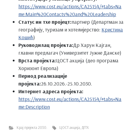
https://www.cost.eu/actions/CA25154/#tabs+Na
me:Main%20Contacts%20and%20Leadership
Статус ин тхе пројецт:
партнер (Департман за
географију, туризам и хотелијерство:
Кристина
Кошић
)
Руководилац пројекта:
Др Харун Кајган,
главни предлагач (Универзитет Јужне Данске)
Врста пројекта:
ЦОСТ акција (део програма
Хоризонт Европа)
Период реализације
пројекта:
26.10.2026.-25.10.2030.
Интернет адреса пројекта:
https://www.cost.eu/actions/CA25154/#tabs+Na
me:Description
Крај пројекта 2030.
ЦОСТ акција
,
ДГТХ