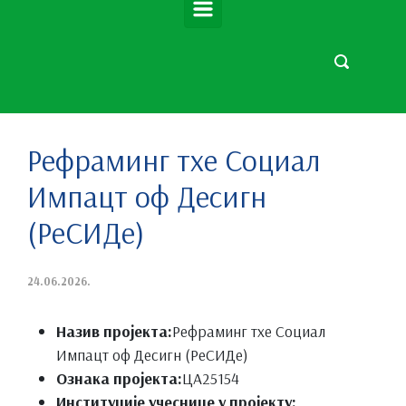
Рефраминг тхе Социал
Импацт оф Десигн
(РеСИДе)
24.06.2026.
Назив пројекта:
Рефраминг тхе Социал
Импацт оф Десигн (РеСИДе)
Ознака пројекта:
ЦА25154
Институције учеснице у пројекту: