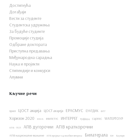
Достигнућа
Догађаји
Вести за студенте
Студентска удружења
За будуће студенте
Промоције студија
Одбране доктората
Приступна предавања
Међународна сарадња
Наука и пројекти
Стипендије и конкурси
Алумни
Кључне речи
ЦОСТ акција
ЕРАСМУС
ЦОСТ акција
ЕУ4ТДИК
Цоил
ФП7
Хоризон 2020
ИНТЕРРЕГ
WАТЕРТОУР
ИМПЕТУС
СЦОПЕС
ИАЕА
Руффорд
АПВ краткорочни
АПВ дугорочни
АПВ - ПСП
Билатерала
АПВ националне мањине
АПВ пројекат од посебног интереса
ВИ
Ваучери