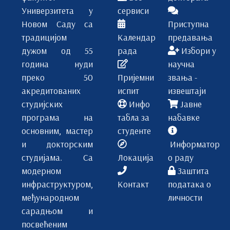
Универзитета у
сервиси
Новом Саду са
Приступна
традицијом
Календар
предавања
дужом од 55
рада
Избори у
година нуди
научна
преко 50
Пријемни
звања -
акредитованих
испит
извештаји
студијских
Инфо
Јавне
програма на
табла за
набавке
основним, мастер
студенте
и докторским
Информатор
студијама. Са
Локација
о раду
модерном
Заштита
инфраструктуром,
Контакт
података о
међународном
личности
сарадњом и
посвећеним