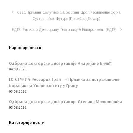
Сеед Приминг Солутионс: Боостинг Цроп Ресилиенце фор а
Сустаинабле Футуре (ПримСеедПоwер)
ЕДГЕ: Едгес оф Демоцрацy, Геограпхy & Енвиронмент (ЕДГЕ)
Најновије вести
Одбрана докторске дисертације Андријане Билић
04.08.2026.
ГО СТYРИА Ресеарцх Грант – Прилика за истраживачки
боравак на Универзитету у Грацу
03.08.2026.
Одбрана докторске дисертације Степана Милошевића
03.08.2026.
Категорије вести