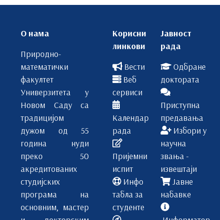
О нама
Корисни
Јавност
линкови
рада
Природно-
математички
Вести
Одбране
факултет
Веб
доктората
Универзитета у
сервиси
Новом Саду са
Приступна
традицијом
Календар
предавања
дужом од 55
рада
Избори у
година нуди
научна
преко 50
Пријемни
звања -
акредитованих
испит
извештаји
студијских
Инфо
Јавне
програма на
табла за
набавке
основним, мастер
студенте
и докторским
Информатор