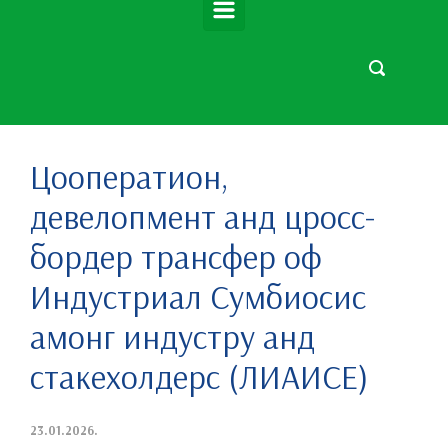
Цооператион,
девелопмент анд цросс-
бордер трансфер оф
Индустриал Сyмбиосис
амонг индустрy анд
стакехолдерс (ЛИАИСЕ)
23.01.2026.