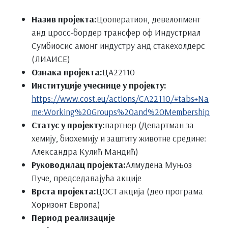
Назив пројекта:
Цооператион, девелопмент
анд цросс-бордер трансфер оф Индустриал
Сyмбиосис амонг индустрy анд стакехолдерс
(ЛИАИСЕ)
Ознака пројекта:
ЦА22110
Институције учеснице у пројекту:
https://www.cost.eu/actions/CA22110/#tabs+Na
me:Working%20Groups%20and%20Membership
Статус у пројекту:
партнер (Департман за
хемију, биохемију и заштиту животне средине:
Александра Кулић Мандић)
Руководилац пројекта:
Алмудена Муњоз
Пуче, председавајућа акције
Врста пројекта:
ЦОСТ акција (део програма
Хоризонт Европа)
Период реализације