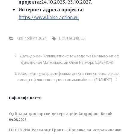
пројекта:
24.10.2023.-23.10.2027.
Интернет адреса пројекта:
https://www.liaise-action.eu
Крај пројекта 2027.
ЦОСТ акција
,
ДХ
Дата-дривен Апплицатионс тоwардс тхе Енгинееринг оф
фунцтионал Материалс: ан Опен Нетwорк (ДАЕМОН)
Девелопмент ундер артифициал лигхт ат нигхт. Биологицал
импацт оф лигхт поллутион он ампхибианс (ЕНЛИГХТ)
Најновије вести
Одбрана докторске дисертације Андријане Билић
04.08.2026.
ГО СТYРИА Ресеарцх Грант – Прилика за истраживачки