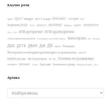
Кључне речи
ЦОСТ акција
ЕРАСМУС
ЦОСТ акција
ЕУ4ТДИК
Цоил
ФП7
Хоризон 2020
ИНТЕРРЕГ
WАТЕРТОУР
ИМПЕТУС
СЦОПЕС
ИАЕА
Руффорд
АПВ краткорочни
АПВ дугорочни
АПВ - ПСП
Билатерала
АПВ националне мањине
АПВ пројекат од посебног интереса
ВИ
Ваучери
ДХ
ДБЕ
ДГТХ
ДМИ
ДФ
Иновације
ИДЕЈЕ
Интегрална и интердисциплинарна истраживања
МПНТР
Основна истраживања
МПНТР настава
Мултилатерала
НС зжс
ПРОМИС
Прославе
Технолошки развој
ПРИЗМА
Фонд за науку
Панчић
ЦПН
Архива
Архиве