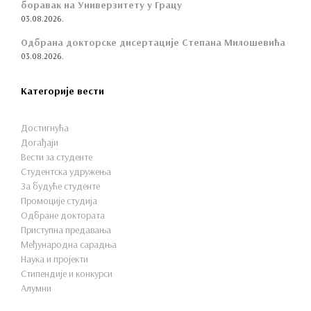
боравак на Универзитету у Грацу
03.08.2026.
Одбрана докторске дисертације Степана Милошевића
03.08.2026.
Категорије вести
Достигнућа
Догађаји
Вести за студенте
Студентска удружења
За будуће студенте
Промоције студија
Одбране доктората
Приступна предавања
Међународна сарадња
Наука и пројекти
Стипендије и конкурси
Алумни