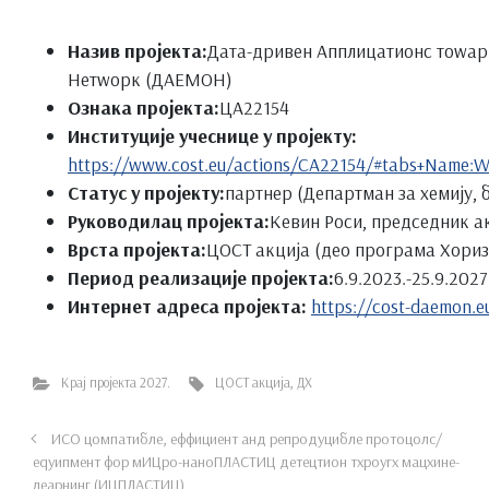
Назив пројекта:
Дата-дривен Апплицатионс тоwард
Нетwорк (ДАЕМОН)
Ознака пројекта:
ЦА22154
Институције учеснице у пројекту:
https://www.cost.eu/actions/CA22154/#tabs+Nam
Статус у пројекту:
партнер (Департман за хемију, 
Руководилац пројекта:
Кевин Роси, председник а
Врста пројекта:
ЦОСТ акција (део програма Хориз
Период реализације пројекта:
6.9.2023.-25.9.2027
Интернет адреса пројекта:
https://cost-daemon.e
Крај пројекта 2027.
ЦОСТ акција
,
ДХ
ИСО цомпатибле, еффициент анд репродуцибле протоцолс/
еqуипмент фор мИЦро-наноПЛАСТИЦ детецтион тхроугх мацхине-
леарнинг (ИЦПЛАСТИЦ)