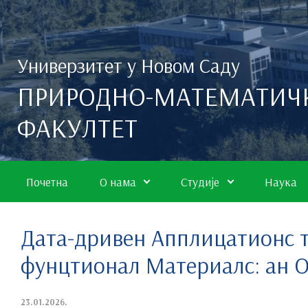
Скип то маин цонтент
Универзитет у Новом Саду
ПРИРОДНО-МАТЕМАТИЧ
ФАКУЛТЕТ
Почетна
О нама
Студије
Наука
Дата-дривен Апплицатионс т
фунцтионал Материалс: ан 
23.01.2026.