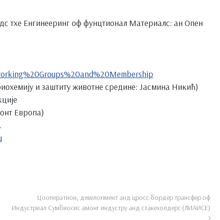
с тхе Енгинееринг оф фунцтионал Материалс: ан Опен
e:Working%20Groups%20and%20Membership
биохемију и заштиту животне средине: Јасмина Никић)
кције
онт Европа)
.
u
Цооператион, девелопмент анд цросс-бордер трансфер оф
Индустриал Сyмбиосис амонг индустрy анд стакехолдерс (ЛИАИСЕ)