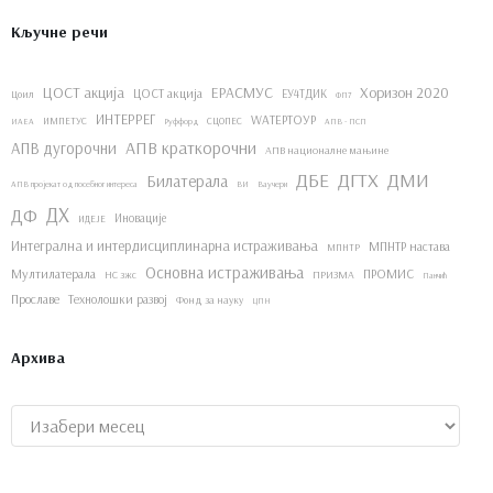
Кључне речи
ЦОСТ акција
ЕРАСМУС
Хоризон 2020
ЦОСТ акција
ЕУ4ТДИК
Цоил
ФП7
ИНТЕРРЕГ
WАТЕРТОУР
ИМПЕТУС
СЦОПЕС
ИАЕА
Руффорд
АПВ - ПСП
АПВ краткорочни
АПВ дугорочни
АПВ националне мањине
ДБЕ
ДГТХ
ДМИ
Билатерала
АПВ пројекат од посебног интереса
ВИ
Ваучери
ДХ
ДФ
Иновације
ИДЕЈЕ
Интегрална и интердисциплинарна истраживања
МПНТР настава
МПНТР
Основна истраживања
Мултилатерала
ПРОМИС
НС зжс
ПРИЗМА
Панчић
Прославе
Технолошки развој
Фонд за науку
ЦПН
Архива
Архиве