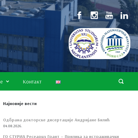
не
Контакт
Најновије вести
Одбрана докторске дисертације Андријане Билић
04.08.2026.
ГО СТYРИА Ресеарцх Грант – Прилика за истраживачки