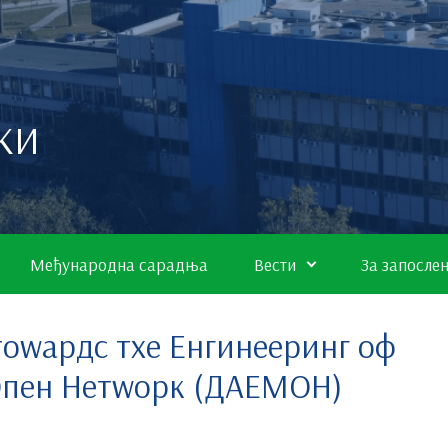
КИ
Међународна сарадња
Вести
За запосле
оwардс тхе Енгинееринг оф
Опен Нетwорк (ДАЕМОН)