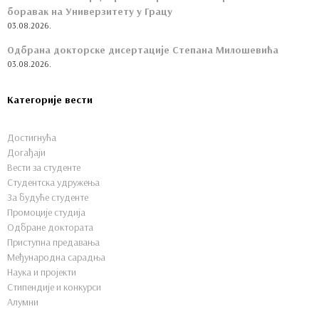
боравак на Универзитету у Грацу
03.08.2026.
Одбрана докторске дисертације Степана Милошевића
03.08.2026.
Категорије вести
Достигнућа
Догађаји
Вести за студенте
Студентска удружења
За будуће студенте
Промоције студија
Одбране доктората
Приступна предавања
Међународна сарадња
Наука и пројекти
Стипендије и конкурси
Алумни