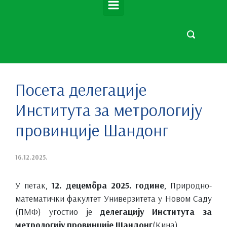
Посета делегације
Института за метрологију
провинције Шандонг
16.12.2025.
У петак,
12. децембра 2025. године
, Природно-
математички факултет Универзитета у Новом Саду
(ПМФ) угостио је
делегацију Института за
метрологију провинције Шандонг
(Кина).