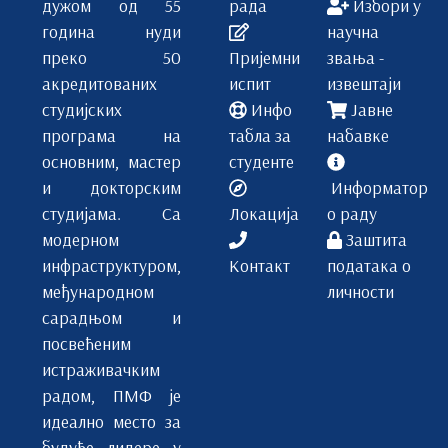
дужом од 55
рада
Избори у
година нуди
научна
преко 50
Пријемни
звања -
акредитованих
испит
извештаји
студијских
Инфо
Јавне
програма на
табла за
набавке
основним, мастер
студенте
и докторским
Информатор
студијама. Са
Локација
о раду
модерном
Заштита
инфраструктуром,
Контакт
података о
међународном
личности
сарадњом и
посвећеним
истраживачким
радом, ПМФ је
идеално место за
будуће лидере у