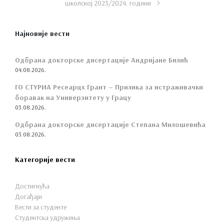
школској 2023/2024. години
Најновије вести
Одбрана докторске дисертације Андријане Билић
04.08.2026.
ГО СТYРИА Ресеарцх Грант – Прилика за истраживачки
боравак на Универзитету у Грацу
03.08.2026.
Одбрана докторске дисертације Степана Милошевића
03.08.2026.
Категорије вести
Достигнућа
Догађаји
Вести за студенте
Студентска удружења