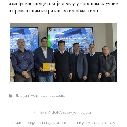
између институција које делују у сродним научним
и примењеним истраживачким областима.
Догађаји
,
Међународна сарадња
ГЕНЕРА-ЦОПА Еразмус+ пројекат
ПМФ награђује 171 студента за остварени успех у студирању у