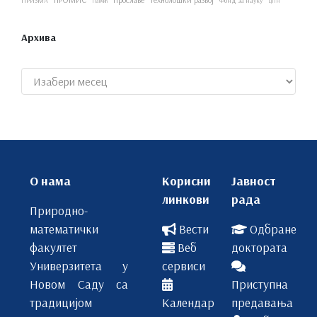
ПРИЗМА
Фонд за науку
Панчић
ЦПН
Архива
Архиве
О нама
Корисни
Јавност
линкови
рада
Природно-
математички
Вести
Одбране
факултет
Веб
доктората
Универзитета у
сервиси
Новом Саду са
Приступна
традицијом
Календар
предавања