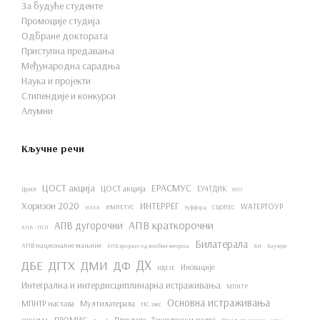
За будуће студенте
Промоције студија
Одбране доктората
Приступна предавања
Међународна сарадња
Наука и пројекти
Стипендије и конкурси
Алумни
Кључне речи
ЦОСТ акција
ЕРАСМУС
ЦОСТ акција
ЕУ4ТДИК
Цоил
ФП7
Хоризон 2020
ИНТЕРРЕГ
WАТЕРТОУР
ИМПЕТУС
СЦОПЕС
ИАЕА
Руффорд
АПВ краткорочни
АПВ дугорочни
АПВ - ПСП
Билатерала
АПВ националне мањине
АПВ пројекат од посебног интереса
ВИ
Ваучери
ДХ
ДБЕ
ДГТХ
ДМИ
ДФ
Иновације
ИДЕЈЕ
Интегрална и интердисциплинарна истраживања
МПНТР
Основна истраживања
МПНТР настава
Мултилатерала
НС зжс
ПРОМИС
Прославе
Технолошки развој