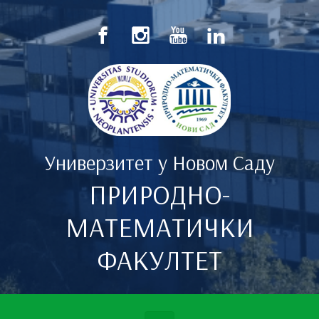
Скип то маин цонтент
Универзитет у Новом Саду
ПРИРОДНО-
МАТЕМАТИЧКИ
ФАКУЛТЕТ