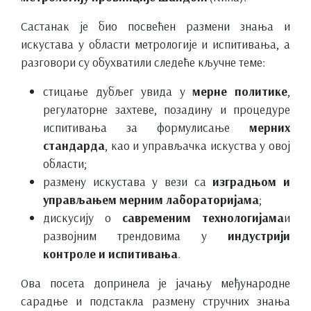
Састанак је био посвећен размени знања и
искустава у области метрологије и испитивања, а
разговори су обухватили следеће кључне теме:
стицање дубљег увида у
мерне политике
,
регулаторне захтеве, позадину и процедуре
испитивања за формулисање
мерних
стандарда
, као и управљачка искуства у овој
области;
размену искустава у вези са
изградњом и
управљањем мерним лабораторијама
;
дискусију о
савременим технологијама
и
развојним трендовима у
индустрији
контроле и испитивања
.
Ова посета допринела је јачању међународне
сарадње и подстакла размену стручних знања