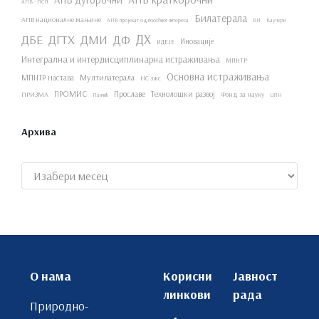
АПВ - ПСП
Билатерала
АПВ националне мањине
АПВ пројекат од посебног интереса
ВИ
Ваучери
ДХ
ДБЕ
ДГТХ
ДМИ
ДФ
Иновације
ИДЕЈЕ
Интегрална и интердисциплинарна истраживања
МПНТР
Основна истраживања
МПНТР настава
Мултилатерала
НС зжс
ПРОМИС
Прославе
Технолошки развој
ПРИЗМА
Фонд за науку
Панчић
ЦПН
Архива
Архиве
О нама
Корисни
Јавност
линкови
рада
Природно-