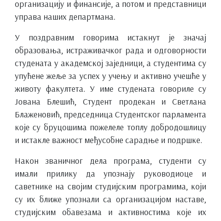
организацију и финансије, а потом и представници
управа наших департмана.
У поздравним говорима истакнут је значај
образовања, истраживачког рада и одговорности
студената у академској заједници, а студентима су
упућене жеље за успех у учењу и активно учешће у
животу факултета. У име студената говориле су
Јована Блешић, Студент продекан и Светлана
Блаженовић, председница Студентског парламента
које су бруцошима пожелеле топлу добродошлицу
и истакле важност међусобне сарадње и подршке.
Након званичног дела програма, студенти су
имали прилику да упознају руководиоце и
саветнике на својим студијским програмима, који
су их ближе упознали са организацијом наставе,
студијским обавезама и активностима које их