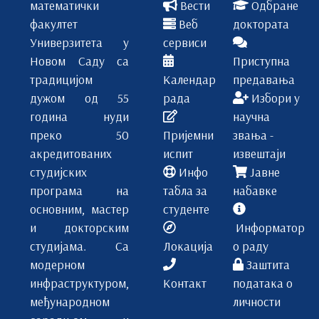
математички
Вести
Одбране
факултет
Веб
доктората
Универзитета у
сервиси
Новом Саду са
Приступна
традицијом
Календар
предавања
дужом од 55
рада
Избори у
година нуди
научна
преко 50
Пријемни
звања -
акредитованих
испит
извештаји
студијских
Инфо
Јавне
програма на
табла за
набавке
основним, мастер
студенте
и докторским
Информатор
студијама. Са
Локација
о раду
модерном
Заштита
инфраструктуром,
Контакт
података о
међународном
личности