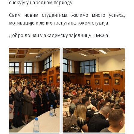
очекују у наредном периоду.
Свим новим студентима желимо много успеха,
мотивације и лепих тренутака током студија.
Добро дошли у академску заједницу ПМФ-а!