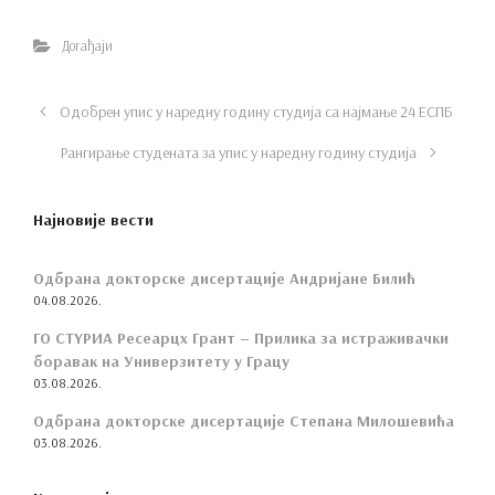
Догађаји
Одобрен упис у наредну годину студија са најмање 24 ЕСПБ
Рангирање студената за упис у наредну годину студија
Најновије вести
Одбрана докторске дисертације Андријане Билић
04.08.2026.
ГО СТYРИА Ресеарцх Грант – Прилика за истраживачки
боравак на Универзитету у Грацу
03.08.2026.
Одбрана докторске дисертације Степана Милошевића
03.08.2026.