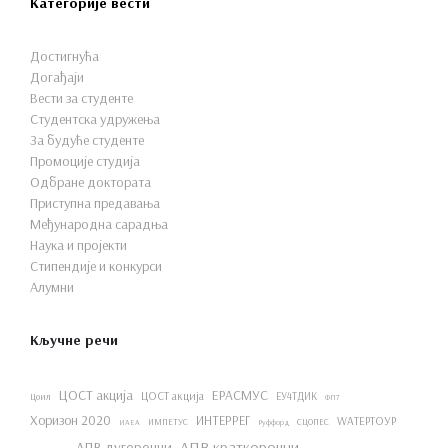
Категорије вести
Достигнућа
Догађаји
Вести за студенте
Студентска удружења
За будуће студенте
Промоције студија
Одбране доктората
Приступна предавања
Међународна сарадња
Наука и пројекти
Стипендије и конкурси
Алумни
Кључне речи
ЦОСТ акција
ЕРАСМУС
ЦОСТ акција
ЕУ4ТДИК
Цоил
ФП7
Хоризон 2020
ИНТЕРРЕГ
WАТЕРТОУР
ИМПЕТУС
СЦОПЕС
ИАЕА
Руффорд
АПВ краткорочни
АПВ дугорочни