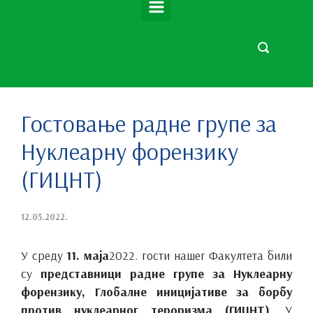
Гостовање радне групе за
Нуклеарну форензику
(ГИЦНТ)
12.05.2022.
У среду
11. маја
2022. гости нашег Факултета били
су
представници радне групе за Нуклеарну
форензику, Глобалне иницијативе за борбу
против нуклеарног тероризма (ГИЦНТ)
. У