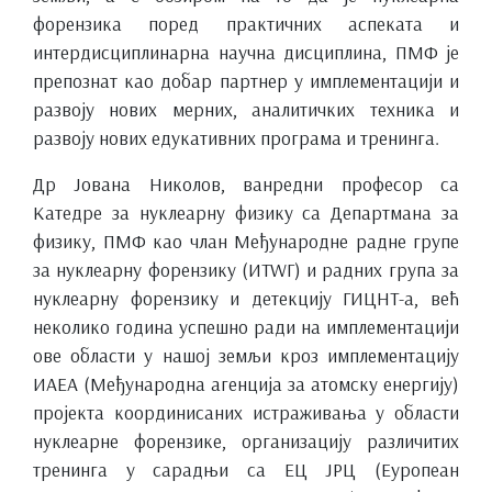
форензика поред практичних аспеката и
интердисциплинарна научна дисциплина, ПМФ је
препознат као добар партнер у имплементацији и
развоју нових мерних, аналитичких техника и
развоју нових едукативних програма и тренинга.
Др Јована Николов, ванредни професор са
Катедре за нуклеарну физику са Департмана за
физику, ПМФ као члан Међународне радне групе
за нуклеарну форензику (ИТWГ) и радних група за
нуклеарну форензику и детекцију ГИЦНТ-а, већ
неколико година успешно ради на имплементацији
ове области у нашој земљи кроз имплементацију
ИАЕА (Међународна агенција за атомску енергију)
пројекта координисаних истраживања у области
нуклеарне форензике, организацију различитих
тренинга у сарадњи са ЕЦ ЈРЦ (Еуропеан