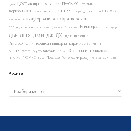
ЦОСТ акција
ЕРАСМУС
ЦОСТ акција
ЕУ4ТДИК
Цоил
ФП7
Хоризон 2020
ИНТЕРРЕГ
WАТЕРТОУР
ИМПЕТУС
СЦОПЕС
ИАЕА
Руффорд
АПВ краткорочни
АПВ дугорочни
АПВ - ПСП
Билатерала
АПВ националне мањине
АПВ пројекат од посебног интереса
ВИ
Ваучери
ДХ
ДБЕ
ДГТХ
ДМИ
ДФ
Иновације
ИДЕЈЕ
Интегрална и интердисциплинарна истраживања
МПНТР
Основна истраживања
МПНТР настава
Мултилатерала
НС зжс
ПРОМИС
Прославе
Технолошки развој
ПРИЗМА
Фонд за науку
Панчић
ЦПН
Архива
Архиве