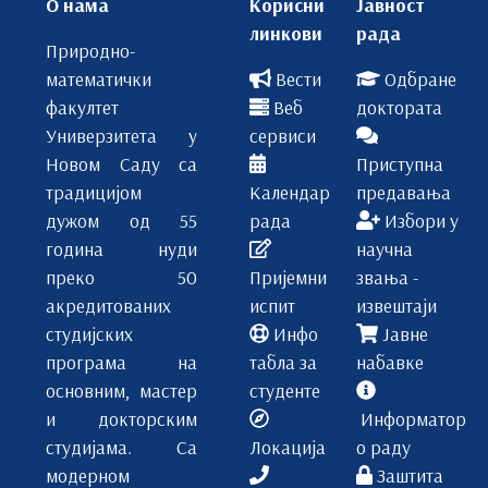
О нама
Корисни
Јавност
линкови
рада
Природно-
математички
Вести
Одбране
факултет
Веб
доктората
Универзитета у
сервиси
Новом Саду са
Приступна
традицијом
Календар
предавања
дужом од 55
рада
Избори у
година нуди
научна
преко 50
Пријемни
звања -
акредитованих
испит
извештаји
студијских
Инфо
Јавне
програма на
табла за
набавке
основним, мастер
студенте
и докторским
Информатор
студијама. Са
Локација
о раду
модерном
Заштита