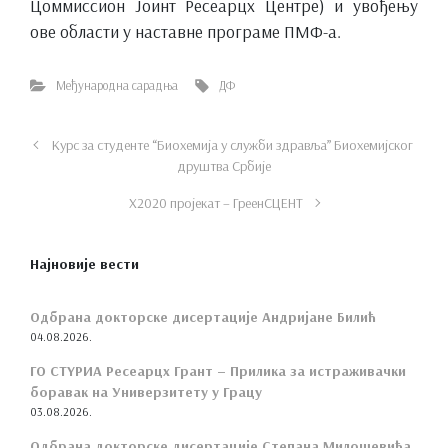
Цоммиссион Јоинт Ресеарцх Центре) и увођењу
ове области у наставне програме ПМФ-а.
Међународна сарадња
ДФ
Курс за студенте “Биохемија у служби здравља” Биохемијског
друштва Србије
Х2020 пројекат – ГреенСЦЕНТ
Најновије вести
Одбрана докторске дисертације Андријане Билић
04.08.2026.
ГО СТYРИА Ресеарцх Грант – Прилика за истраживачки
боравак на Универзитету у Грацу
03.08.2026.
Одбрана докторске дисертације Степана Милошевића