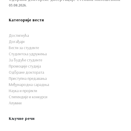
03.08.2026.
Категорије вести
Достигнућа
Догађаји
Вести за студенте
Студентска удружења
За будуће студенте
Промоције студија
Одбране доктората
Приступна предавања
Међународна сарадња
Наука и пројекти
Стипендије и конкурси
Алумни
Кључне речи