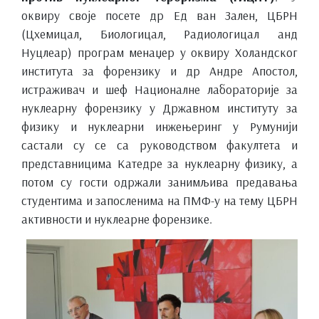
оквиру своје посете др Ед ван Зален, ЦБРН
(Цхемицал, Биологицал, Радиологицал анд
Нуцлеар) програм менаџер у оквиру Холандског
института за форензику и др Андре Апостол,
истраживач и шеф Националне лабораторије за
нуклеарну форензику у Државном институту за
физику и нуклеарни инжењеринг у Румунији
састали су се са руководством факултета и
представницима Катедре за нуклеарну физику, а
потом су гости одржали занимљива предавања
студентима и запосленима на ПМФ-у на тему ЦБРН
активности и нуклеарне форензике.