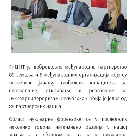
ГИЦНТ је добровољно међународно партнерство
89 земаља и 6 међународних организација које су
посвећене јачању глобалних капацитета за
спречавање, откривање и реаговање на
нуклеарни тероризам. Република Србија је једна од
89 партнерских нација.
Област нуклеарне форензике се у последњих
неколико година интензивно развија у нашој
земљи, а с обзиром на то да је нуклеарна