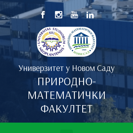
Скип то маин цонтент
Универзитет у Новом Саду
ПРИРОДНО-
МАТЕМАТИЧКИ
ФАКУЛТЕТ