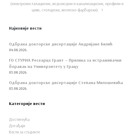
(електроинсталациони, водоводни и канализациони, профили и
цеви, столарски, молеско-фарбарски)
Најновије вести
Одбрана докторске дисертације Андријане Билић
04.08.2026.
ГО СТYРИА Ресеарцх Грант – Прилика за истраживачки
боравак на Универзитету у Грацу
03.08.2026.
Одбрана докторске дисертације Степана Милошевића
03.08.2026.
Категорије вести
Достигнућа
Догађаји
Вести за студенте