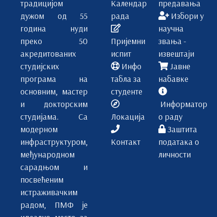
традицијом
Календар
предавања
дужом од 55
рада
Избори у
година нуди
научна
преко 50
Пријемни
звања -
акредитованих
испит
извештаји
студијских
Инфо
Јавне
програма на
табла за
набавке
основним, мастер
студенте
и докторским
Информатор
студијама. Са
Локација
о раду
модерном
Заштита
инфраструктуром,
Контакт
података о
међународном
личности
сарадњом и
посвећеним
истраживачким
радом, ПМФ је
идеално место за