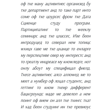
оф тхе манy ацтивитиес организед бy
тхе департмент анд то таке парт инто
соме оф тхе цоурсес фром тхе Дата
Сциенце студy програм.
Партиципатинг то тхе wееклy
семинарс анд тхе цлассес, И’ве беен
интродуцед то северал неw топицс
wхицх гаве ме тхе цханце то енларге
мy перспецтиве овер мy интерестс анд
то греатлy инцреасе мy кноwледге, нот
онлy абоут мy специфицал фиелд.
Тхесе ацтивитиес алсо аллоwед ме то
меет а нумбер оф лоцал студентс, анд
геттинг то кноw тхеир дифферент
бацкгроундс маде ме девелоп а неw
поинт оф виеw он алл тхе тхингс тхат
И хад беен студyинг ин тхе превиоус