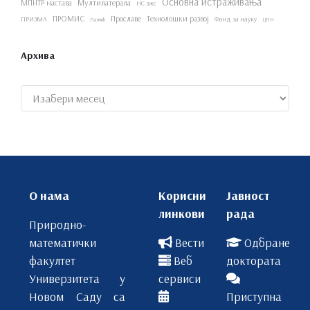
Основна истраживања
МПНТР настава
Мултилатерала
НС зжс
ПРОМИС
Прославе
Технолошки развој
ПРИЗМА
Фонд за науку
Панчић
ЦПН
Архива
Архиве
О нама
Корисни
Јавност
линкови
рада
Природно-
математички
Вести
Одбране
факултет
Веб
доктората
Универзитета у
сервиси
Новом Саду са
Приступна