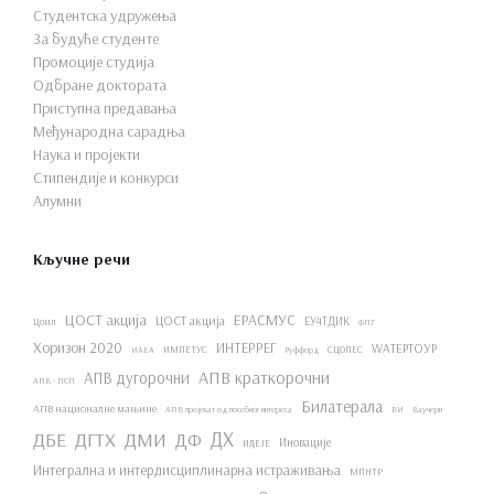
Студентска удружења
За будуће студенте
Промоције студија
Одбране доктората
Приступна предавања
Међународна сарадња
Наука и пројекти
Стипендије и конкурси
Алумни
Кључне речи
ЦОСТ акција
ЕРАСМУС
ЦОСТ акција
ЕУ4ТДИК
Цоил
ФП7
Хоризон 2020
ИНТЕРРЕГ
WАТЕРТОУР
ИМПЕТУС
СЦОПЕС
ИАЕА
Руффорд
АПВ краткорочни
АПВ дугорочни
АПВ - ПСП
Билатерала
АПВ националне мањине
АПВ пројекат од посебног интереса
ВИ
Ваучери
ДХ
ДБЕ
ДГТХ
ДМИ
ДФ
Иновације
ИДЕЈЕ
Интегрална и интердисциплинарна истраживања
МПНТР