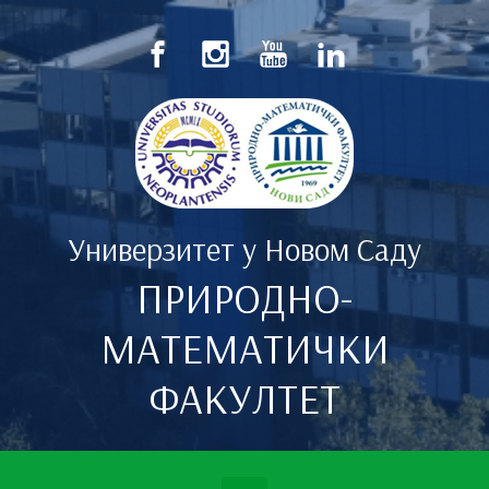
Скип то маин цонтент
Универзитет у Новом Саду
ПРИРОДНО-
МАТЕМАТИЧКИ
ФАКУЛТЕТ