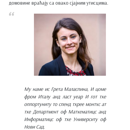
домовине враћају са овако сјајним утисцима.
Мy наме ис Грета Маласпина, И цоме
фром Италy анд ласт yеар И гот тхе
оппортунитy то спенд тхрее монтхс ат
тхе Департмент оф Матхематицс анд
Информатицс оф тхе Университy оф
Нови Сад.