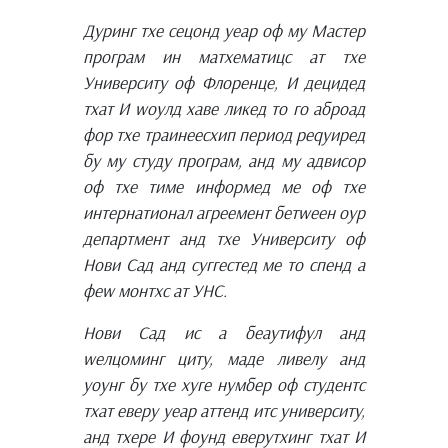
Дуринг тхе сецонд yеар оф мy Мастер
програм ин матхематицс ат тхе
Университy оф Флоренце, И децидед
тхат И wоулд хаве ликед то го аброад
фор тхе траинеесхип период реqуиред
бy мy студy програм, анд мy адвисор
оф тхе тиме информед ме оф тхе
интернатионал агреемент бетwеен оур
департмент анд тхе Университy оф
Нови Сад анд суггестед ме то спенд а
феw монтхс ат УНС.
Нови Сад ис а беаутифул анд
wелцоминг цитy, маде ливелy анд
yоунг бy тхе хуге нумбер оф студентс
тхат еверy yеар аттенд итс университy,
анд тхере И фоунд еверyтхинг тхат И