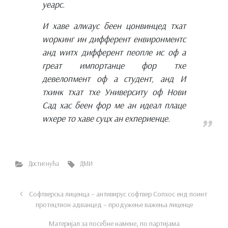
yеарс.
И хаве алwаyс беен цонвинцед тхат
wоркинг ин дифферент енвиронментс
анд wитх дифферент пеопле ис оф а
греат импортанце фор тхе
девелопмент оф а студент, анд И
тхинк тхат тхе Университy оф Нови
Сад хас беен фор ме ан идеал плаце
wхере то хаве суцх ан еxпериенце.
Достигнућа
ДМИ
Софтверска лиценца – антивирус софтвер Сопхос енд поинт
протецтион адванцед – продужење важења лиценце
Материјал за посебне намене, по партијама