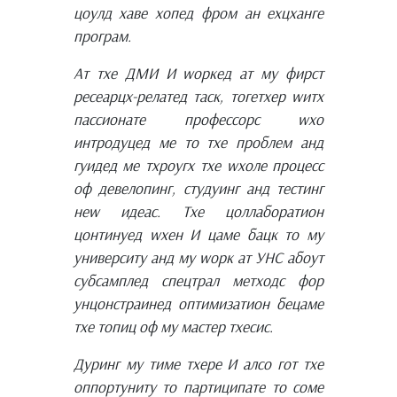
цоулд хаве хопед фром ан еxцханге
програм.
Ат тхе ДМИ И wоркед ат мy фирст
ресеарцх-релатед таск, тогетхер wитх
пассионате профессорс wхо
интродуцед ме то тхе проблем анд
гуидед ме тхроугх тхе wхоле процесс
оф девелопинг, студyинг анд тестинг
неw идеас. Тхе цоллаборатион
цонтинуед wхен И цаме бацк то мy
университy анд мy wорк ат УНС абоут
субсамплед спецтрал метходс фор
унцонстраинед оптимизатион бецаме
тхе топиц оф мy мастер тхесис.
Дуринг мy тиме тхере И алсо гот тхе
оппортунитy то партиципате то соме