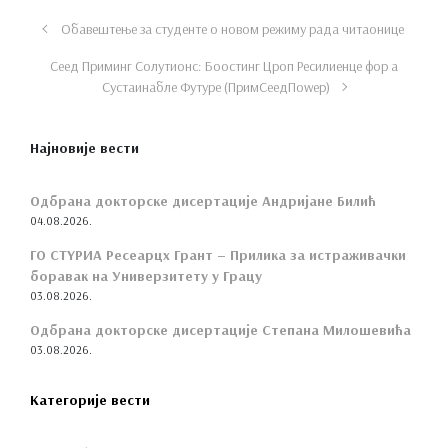
Обавештење за студенте о новом режиму рада читаонице
Сеед Приминг Солутионс: Боостинг Цроп Ресилиенце фор а
Сустаинабле Футуре (ПримСеедПоwер)
Најновије вести
Одбрана докторске дисертације Андријане Билић
04.08.2026.
ГО СТYРИА Ресеарцх Грант – Прилика за истраживачки
боравак на Универзитету у Грацу
03.08.2026.
Одбрана докторске дисертације Степана Милошевића
03.08.2026.
Категорије вести