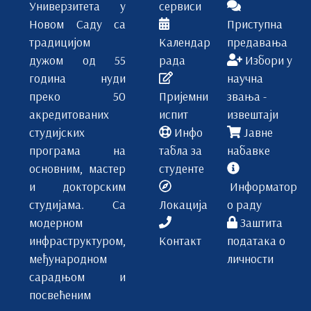
Универзитета у
сервиси
Новом Саду са
Приступна
традицијом
Календар
предавања
дужом од 55
рада
Избори у
година нуди
научна
преко 50
Пријемни
звања -
акредитованих
испит
извештаји
студијских
Инфо
Јавне
програма на
табла за
набавке
основним, мастер
студенте
и докторским
Информатор
студијама. Са
Локација
о раду
модерном
Заштита
инфраструктуром,
Контакт
података о
међународном
личности
сарадњом и
посвећеним