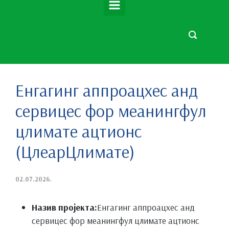
Енгагинг аппроацхес анд
сервицес фор меанингфул
цлимате ацтионс
(ЦлеарЦлимате)
02.07.2026.
Назив пројекта:
Енгагинг аппроацхес анд
сервицес фор меанингфул цлимате ацтионс