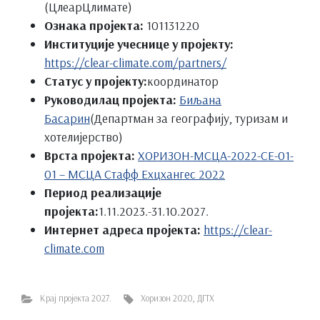
(ЦлеарЦлимате)
Ознака пројекта:
101131220
Институције учеснице у пројекту:
https://clear-climate.com/partners/
Статус у пројекту:
координатор
Руководилац пројекта:
Биљана
Басарин
(Департман за географију, туризам и
хотелијерство)
Врста пројекта:
ХОРИЗОН-МСЦА-2022-СЕ-01-
01 – МСЦА Стафф Еxцхангес 2022
Период реализације
пројекта:
1.11.2023.-31.10.2027.
Интернет адреса пројекта:
https://clear-
climate.com
Крај пројекта 2027.
Хоризон 2020
,
ДГТХ