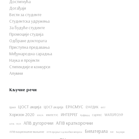
Достигнућа
Догађаји
Вести за студенте
Студентска удружења
За будуће студенте
Промоције студија
Одбране доктората
Приступна предавања
Међународна сарадња
Наука и пројекти
Стипендије и конкурси
Алумни
Кључне речи
ЦОСТ акција
ЕРАСМУС
ЦОСТ акција
ЕУ4ТДИК
Цоил
ФП7
Хоризон 2020
ИНТЕРРЕГ
WАТЕРТОУР
ИМПЕТУС
СЦОПЕС
ИАЕА
Руффорд
АПВ краткорочни
АПВ дугорочни
АПВ - ПСП
Билатерала
АПВ националне мањине
АПВ пројекат од посебног интереса
ВИ
Ваучери