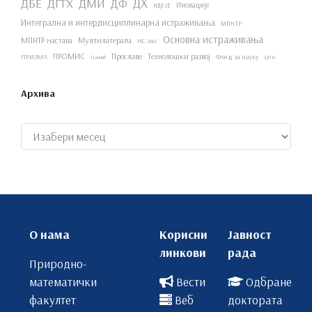
ДХ
ДБЕ
ДГТХ
ДМИ
ДФ
Иновације
ИДЕЈЕ
Интегрална и интердисциплинарна истраживања
МПНТР
Основна истраживања
МПНТР настава
Мултилатерала
НС зжс
ПРОМИС
Прославе
Технолошки развој
ПРИЗМА
Фонд за науку
Панчић
ЦПН
Архива
Архиве
О нама
Корисни
Јавност
линкови
рада
Природно-
математички
Вести
Одбране
факултет
Веб
доктората