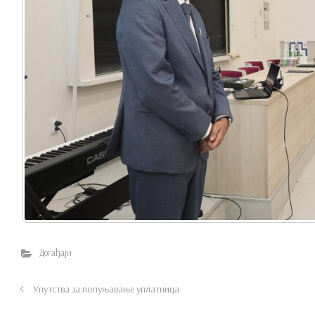
Догађаји
Упутства за попуњавање уплатница