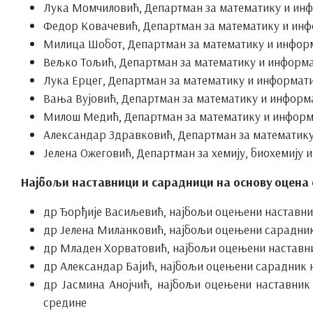
Лука Момчиловић, Департман за математику и ин
Федор Ковачевић, Департман за математику и ин
Милица Шобот, Департман за математику и инфор
Вељко Тољић, Департман за математику и информ
Лука Ерцег, Департман за математику и информат
Вања Вујовић, Департман за математику и информ
Милош Медић, Департман за математику и информ
Александар Здравковић, Департман за математик
Јелена Ожеговић, Департман за хемију, биохемију 
Најбољи наставници и сарадници на основу оцена о
др Ђорђије Васиљевић, најбољи оцењени наставник
др Јелена Миланковић, најбољи оцењени сарадник 
др Младен Хорватовић, најбољи оцењени наставник
др Александар Бајић, најбољи оцењени сарадник н
др Јасмина Анојчић, најбољи оцењени наставник 
средине