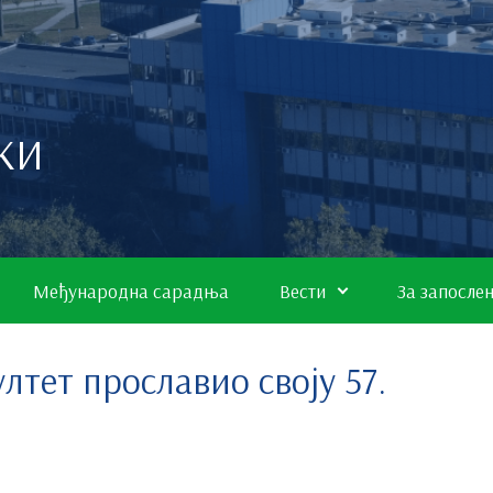
КИ
Међународна сарадња
Вести
За запосле
тет прославио своју 57.