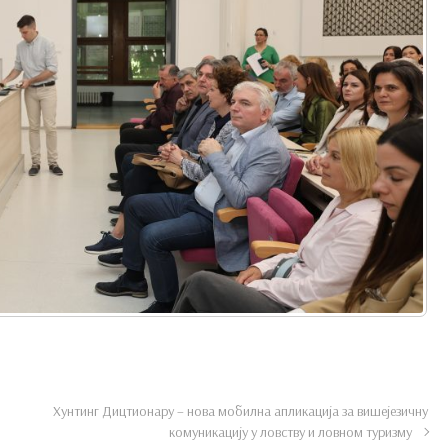
Хунтинг Дицтионарy – нова мобилна апликација за вишејезичну
комуникацију у ловству и ловном туризму