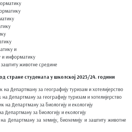
форматику
форматику
матику
атику
ику
атику
атику и
у и информатику
и заштиту животне средине
д стране студената у школској 2023/24. години
 на Департману за географију туризам и хотелијерство
на Департману за географију туризам и хотелијерство
 на Департману за биологију и екологију
а Департману за биологију и екологију
на Департману за хемију, биохемију и заштиту животне