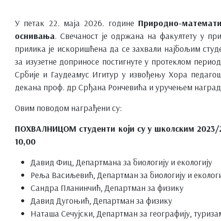
У петак 22. маја 2026. године
Природно-математи
оснивања
. Свечаност је одржана на факултету у пр
прилика је искоришћена да се захвали најбољим сту
за изузетне доприносе постигнуте у протеклом перио
Србије и Гаудеамус Игитур у извођењу Хора педаго
декана проф. др Срђана Рончевића и уручењем наград
Овим поводом награђени су:
ПОХВАЛНИЦОМ студенти који су у школским 2023/2
10,00
Давид Фиц, Департмана за биологију и екологију
Реља Васиљевић, Департман за биологију и екологи
Сандра Планинчић, Департман за физику
Давид Дугоњић, Департман за физику
Наташа Сечујски, Департман за географију, туриза