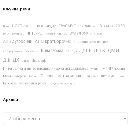
Кључне речи
ЦОСТ акција
ЕРАСМУС
Хоризон 2020
ЦОСТ акција
ЕУ4ТДИК
Цоил
ФП7
ИНТЕРРЕГ
WАТЕРТОУР
ИМПЕТУС
СЦОПЕС
ИАЕА
Руффорд
АПВ - ПСП
АПВ краткорочни
АПВ дугорочни
АПВ националне мањине
ДБЕ
ДГТХ
ДМИ
Билатерала
АПВ пројекат од посебног интереса
ВИ
Ваучери
ДХ
ДФ
Иновације
ИДЕЈЕ
Интегрална и интердисциплинарна истраживања
МПНТР настава
МПНТР
Основна истраживања
Мултилатерала
ПРОМИС
НС зжс
ПРИЗМА
Панчић
Прославе
Технолошки развој
Фонд за науку
ЦПН
Архива
Архиве