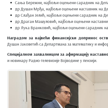
Сања Бережни, најбољи оцењени сарадник на Депар
др Душан Мрђа, најбољи оцењени наставник на Де
др Слађан Јелић, најбољи оцењени сарадник на Д
др Драган Машуловић, најбољи оцењени наставни
др Лука Вранковић, најбољи оцењени сарадник на
Наградом за највећи финансијски допринос оств
Душан Јаковетић са Департмана за математику и инфор
Специјалном захвалницом за афирмацију наставно
и новинару Радио-телевизије Војводине у пензији.