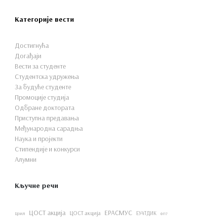
Категорије вести
Достигнућа
Догађаји
Вести за студенте
Студентска удружења
За будуће студенте
Промоције студија
Одбране доктората
Приступна предавања
Међународна сарадња
Наука и пројекти
Стипендије и конкурси
Алумни
Кључне речи
ЦОСТ акција
ЕРАСМУС
ЦОСТ акција
ЕУ4ТДИК
Цоил
ФП7