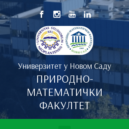
Скип то маин цонтент
Универзитет у Новом Саду
ПРИРОДНО-
МАТЕМАТИЧКИ
ФАКУЛТЕТ