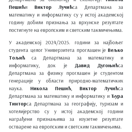
Пешић
и
Виктор Лучић
са Департмана за
математику и информатику су у истој академској
годину добили признања за врхунске резултате
постигнуте на европским и светским такмичењима.
У академској 2024/2025. години за најбољег
студента целог Универзитета проглашен је
Вељко
Тољић
са Департмана за математику и
информатику, док је
Давид Дугоњић
са
Департмана за физику проглашен је студентом
генерације у области природно-математичких
наука.
Никола Пешић
,
Виктор Лучић
са
Департмана за математику и информатику и
Ђура
Тинтор
са Департмана за географију, туризам и
хотелијерство су у истој академској години
награђени признањима за изузетне резултате
остварене на европским и светским такмичењима.