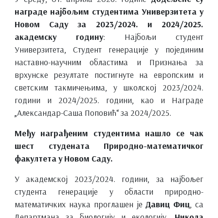
награде најбољим студентима Универзитета у
Новом Саду за 2023/2024. и 2024/2025.
академску годину
: Најбољи студент
Универзитета, Студент генерације у појединим
наставно-научним областима и Признања за
врхунске резултате постигнуте на европским и
светским такмичењима, у школској 2023/2024.
години и 2024/2025. години, као и Награде
„Александар-Саша Поповић“ за 2024/2025.
Међу награђеним студентима нашло се чак
шест студената Природно-математичког
факултета у Новом Саду.
У академској 2023/2024. години, за најбољег
студента генерације у области природно-
математичких наука проглашен је
Давиц Фиц
, са
Департмана за биологију и екологију.
Никола