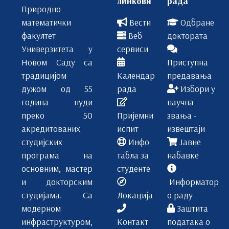
линкови
рада
Природно-
математички
Вести
Одбране
факултет
Веб
доктората
Универзитета у
сервиси
Новом Саду са
Приступна
традицијом
Календар
предавања
дужом од 55
рада
Избори у
година нуди
научна
преко 50
Пријемни
звања -
акредитованих
испит
извештаји
студијских
Инфо
Јавне
програма на
табла за
набавке
основним, мастер
студенте
и докторским
Информатор
студијама. Са
Локација
о раду
модерном
Заштита
инфраструктуром,
Контакт
података о