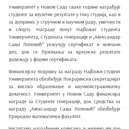
Универзитет у Новом Саду сваке године награђује
студенте за изузетне резултате у току студија, као и
за допринос у стручном и научном раду, уметности
и спорту. Награде попут Најбољег студента
Универзитета, Студената генерације и „Александар
Саша Поповић“ укључују сертификат и новчани
део, док се Признања за врхунске резултате
додељују у форми сертификата.
Финансијску подршку за награду Најбољи студент
Универзитета обезбеђује Покрајински секретаријат
за високо образовање и научноистраживачку
делатност. Универзитет у Новом Саду финансира
награде за Студенте генерације, док средства за
награду „Александар Саша Поповић“ обезбеђује
Природно-математички факултет.
Честитамо награђеним колегама и желимо им још