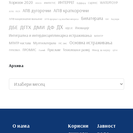
Хоризон 2020
ИНТЕРРЕГ
WАТЕРТОУР
ИМПЕТУС
СЦОПЕС
ИАЕА
Руффорд
АПВ краткорочни
АПВ дугорочни
АПВ - ПСП
Билатерала
АПВ националне мањине
АПВ пројекат од посебног интереса
ВИ
Ваучери
ДХ
ДБЕ
ДГТХ
ДМИ
ДФ
Иновације
ИДЕЈЕ
Интегрална и интердисциплинарна истраживања
МПНТР
Основна истраживања
МПНТР настава
Мултилатерала
НС зжс
ПРОМИС
Прославе
Технолошки развој
ПРИЗМА
Фонд за науку
Панчић
ЦПН
Архива
Архиве
О нама
Корисни
Јавност