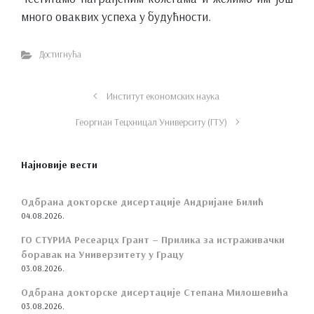
много оваквих успеха у будућности.
Достигнућа
Институт економских наука
Георгиан Тецхницал Университy (ГТУ)
Најновије вести
Одбрана докторске дисертације Андријане Билић
04.08.2026.
ГО СТYРИА Ресеарцх Грант – Прилика за истраживачки
боравак на Универзитету у Грацу
03.08.2026.
Одбрана докторске дисертације Степана Милошевића
03.08.2026.