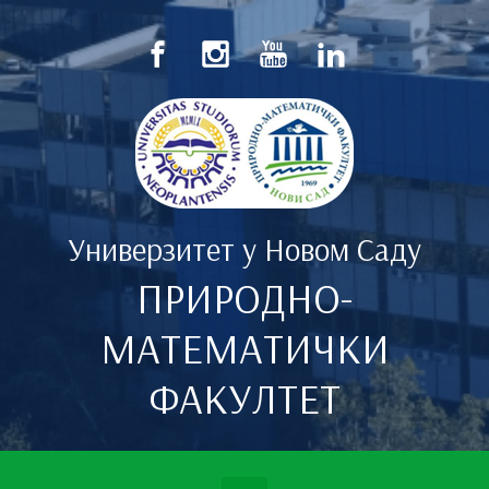
Скип то маин цонтент
Универзитет у Новом Саду
ПРИРОДНО-
МАТЕМАТИЧКИ
ФАКУЛТЕТ