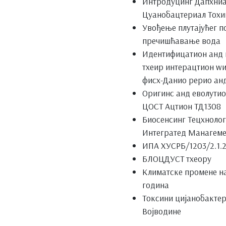
Интродуцинг Дапхниа
Цyанобацтериал Тоxи
Увођење плутајућег п
пречишћавање вода
Идентифицатион анд 
тхеир интерацтион wи
фисх-Данио рерио ан
Оригинс анд еволутио
ЦОСТ Ацтион ТД1308
Биосенсинг Тецхнолог
Интегратед Манагеме
ИПА ХУСРБ/1203/2.1.2
БЛОЦДУСТ тхеорy
Климатске промене на
година
Токсини цијанобактер
Војводине