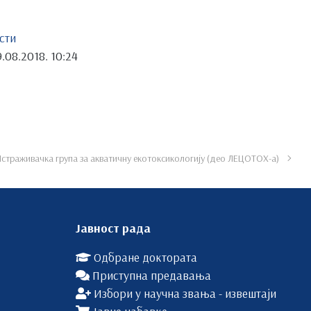
сти
.08.2018. 10:24
страживачка група за акватичну екотоксикологију (део ЛЕЦОТОX-а)
Јавност рада
Одбране доктората
Приступна предавања
Избори у научна звања - извештаји