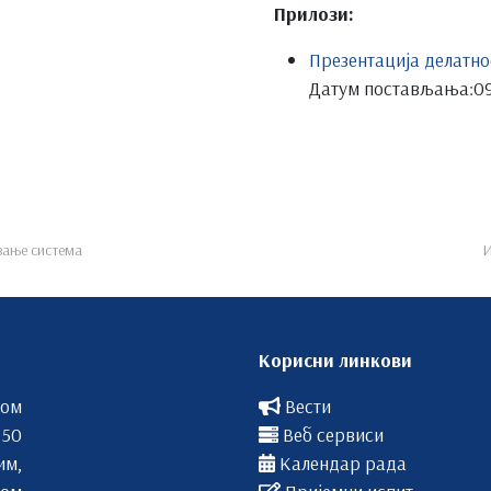
Прилози:
Презентација делатно
Датум постављања:
09
вање система
И
Корисни линкови
вом
Вести
 50
Веб сервиси
им,
Календар рада