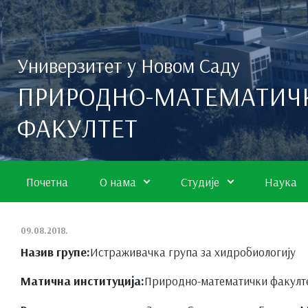
Скип то маин цонтент
Универзитет у Новом Саду
ПРИРОДНО-МАТЕМАТИЧ
ФАКУЛТЕТ
Почетна
О нама
Студије
Наука
09.08.2018.
Назив групе:
Истраживачка група за хидробиологију
Матична институција:
Природно-математички факулт