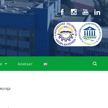
не
Контакт
логија