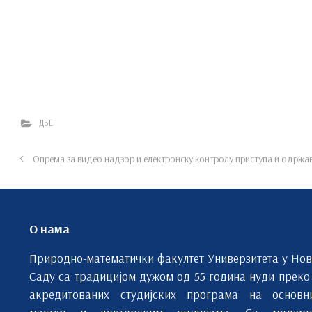
ДБЕ
Опрема за видео надзор и електронску контролу приступа и одржа
О нама
Природно-математички факултет Универзитета у Но
Саду са традицијом дужом од 55 година нуди преко
акредитованих студијских програма на основн