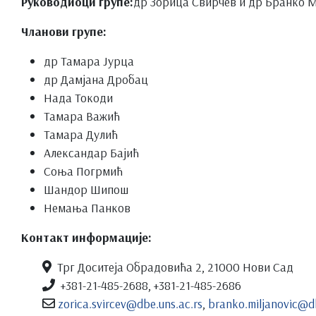
Руководиоци групе:
др Зорица Свирчев и др Бранко
Чланови групе:
др Тамара Јурца
др Дамјана Дробац
Нада Токоди
Тамара Важић
Тамара Дулић
Александар Бајић
Соња Погрмић
Шандор Шипош
Немања Панков
Контакт информације:
Трг Доситеја Обрадовића 2, 21000 Нови Сад
+381-21-485-2688, +381-21-485-2686
zorica.svircev@dbe.uns.ac.rs
,
branko.miljanovic@db