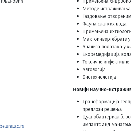
 Миљановић
Примењена хидробио
Методе истраживања 
Газдовање отворени
Фауна слатких вода
Примењена ихтиологи
Мактоинвертебрате у
Анализа података у х
Екоремедијација вод
Токсичне инфективне 
Алгологија
Биотехнологија
Новији научно-истражив
Трансформација геопр
предлози решења
Цyанобацтериал блоом
импацтс анд манагем
e.uns.ac.rs