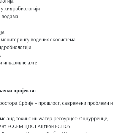
логија
у хидробиологији
м водама
ја
 мониторингу водених екосистема
идробиологији
а
и инвазивне алге
ачки пројекти:
остора Србије – прошлост, савремени проблеми и
с анд тоxинс ин wатер ресоурцес: Оццурренце,
ент ЕССЕМ ЦОСТ Ацтион ЕС1105