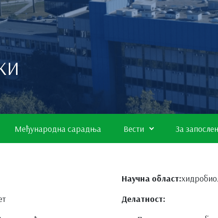
КИ
Међународна сарадња
Вести
За запосле
Научна област:
хидробио
ет
Делатност: