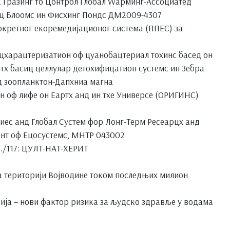
 Гразинг то Цонтрол Глобал Wарминг-Ассоциатед
ц Блоомс ин Фисхинг Пондс ДМ2009-4307
окретног екоремедијационог система (ППЕС) за
цхарацтеризатион оф цyанобацтериал тоxинс басед он
тх басиц целлулар детоxифицатион сyстемс ин Зебра
д зоопланктон-Дапхниа магна
н оф лифе он Еартх анд ин тхе Универсе (ОРИГИНС)
иес анд Глобал Сyстем фор Лонг-Терм Ресеарцх анд
нт оф Ецосyстемс, МНТР 043002
./117: ЦУЛТ-НАТ-ХЕРИТ
 територији Војводине током последњих милион
ија – нови фактор ризика за људско здравље у водама