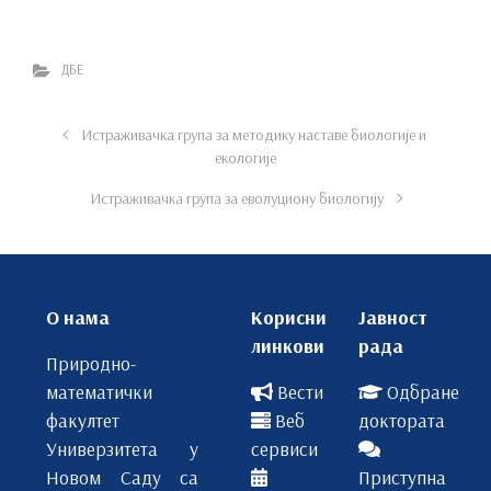
ДБЕ
Истраживачка група за методику наставе биологије и
екологије
Истраживачка група за еволуциону биологију
О нама
Корисни
Јавност
линкови
рада
Природно-
математички
Вести
Одбране
факултет
Веб
доктората
Универзитета у
сервиси
Новом Саду са
Приступна