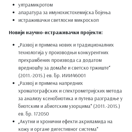
ултрамикротом
апаратура за имунохистохемијска бојења
истраживачки светлосни микроскоп
Новији научно-истраживачки пројекти:
„Развој и примена нових и традиционалних
технологија у производњи конкурентних
прехрамбених производа са додатом
вредношћу за домаће и светско тржиште“
(2011.-2015.) ев. бр. ИИИ46001
„Развој и примена напредних
хроматографских и спектрометријских метода
за анализу ксенобиотика и путева разградње у
биотским и абиотским узорцима“ (2011.-2015.)
ев. бр. 172050
„Акутни и хронични ефекти акриламида на
кожу и органе дигестивног система“