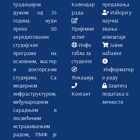
традицијом
Календар
предавања
дужом од 55
рада
Избори у
година нуди
научна
преко 50
Пријемни
звања -
акредитованих
испит
извештаји
студијских
Инфо
Јавне
програма на
табла за
набавке
основним, мастер
студенте
и докторским
Информатор
студијама. Са
Локација
о раду
модерном
Заштита
инфраструктуром,
Контакт
података о
међународном
личности
сарадњом и
посвећеним
истраживачким
радом, ПМФ је