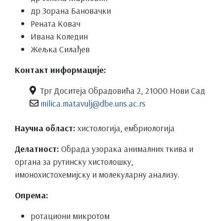
др Зорана Бановачки
Рената Ковач
Ивана Коледин
Жељка Силађев
Контакт информације:
Трг Доситеја Обрадовића 2, 21000 Нови Сад
milica.matavulj@dbe.uns.ac.rs
Научна област:
хистологија, ембриологија
Делатност:
Обрада узорака анималних ткива и
органа за рутинску хистолошку,
имонохистохемијску и молекуларну анализу.
Опрема:
ротациони микротом