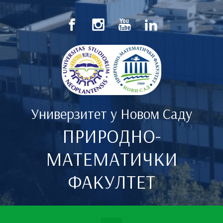
Скип то маин цонтент
Универзитет у Новом Саду
ПРИРОДНО-
МАТЕМАТИЧКИ
ФАКУЛТЕТ