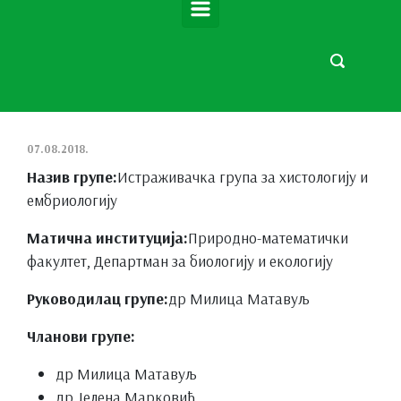
07.08.2018.
Назив групе:
Истраживачка група за хистологију и
ембриологију
Матична институција:
Природно-математички
факултет, Департман за биологију и екологију
Руководилац групе:
др Милица Матавуљ
Чланови групе:
др Милица Матавуљ
др Јелена Марковић