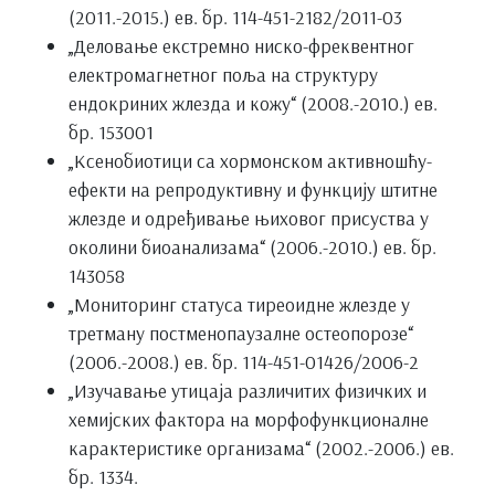
(2011.-2015.) ев. бр. 114-451-2182/2011-03
„Деловање екстремно ниско-фреквентног
електромагнетног поља на структуру
ендокриних жлезда и кожу“ (2008.-2010.) ев.
бр. 153001
„Ксенобиотици са хормонском активношћу-
ефекти на репродуктивну и функцију штитне
жлезде и одређивање њиховог присуства у
околини биоанализама“ (2006.-2010.) ев. бр.
143058
„Мониторинг статуса тиреоидне жлезде у
третману постменопаузалне остеопорозе“
(2006.-2008.) ев. бр. 114-451-01426/2006-2
„Изучавање утицаја различитих физичких и
хемијских фактора на морфофункционалне
карактеристике организама“ (2002.-2006.) ев.
бр. 1334.