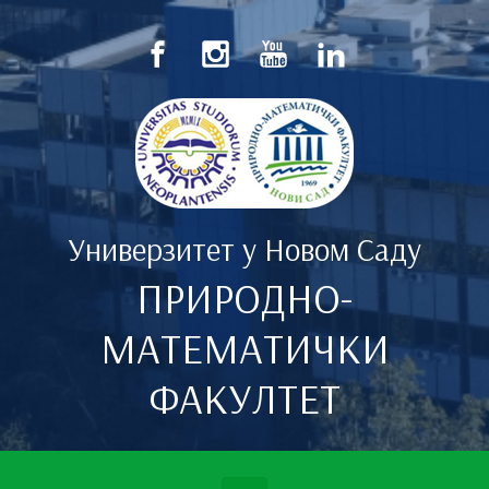
Скип то маин цонтент
Универзитет у Новом Саду
ПРИРОДНО-
МАТЕМАТИЧКИ
ФАКУЛТЕТ