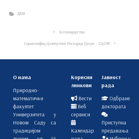
ДМИ
Хотелијерство
Сциентифиц Цомпутинг Ресеарцх Гроуп – СЦОРГ
О нама
Корисни
Јавност
линкови
рада
Природно-
математички
Вести
Одбране
факултет
Веб
доктората
Универзитета у
сервиси
Новом Саду са
Приступна
традицијом
Календар
предавања
дужом од 55
рада
Избори у