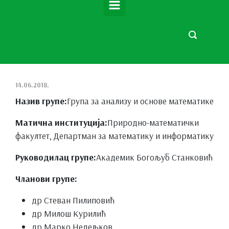
14.06.2018.
Назив групе:
Група за анализу и основе математике
Матична институција:
Природно-математички
факултет, Департман за математику и информатику
Руководилац групе:
Академик Богољуб Станковић
Чланови групе:
др Стеван Пилиповић
др Милош Курилић
др Марко Недељков