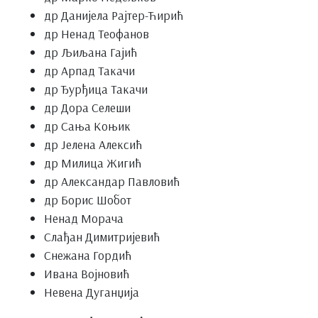
др Данијела Рајтер-Ћирић
др Ненад Теофанов
др Љиљана Гајић
др Арпад Такачи
др Ђурђица Такачи
др Дора Селеши
др Сања Коњик
др Јелена Алексић
др Милица Жигић
др Александар Павловић
др Борис Шобот
Ненад Морача
Слађан Димитријевић
Снежана Гордић
Ивана Војновић
Невена Дуганџија