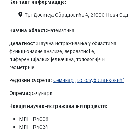
Контакт информације:
Трг Доситеја Обрадовића 4, 21000 Нови Сад
Научна област:
математика
Делатност:
Научна истраживања у областима
функционалне анализе, вероватноће,
диференцијалних једначина, топологије и
геометрије
Редовни сусрети:
Семинар „Богољуб Станковић“
Опрема:
рачунари
Новији научно-истраживачки пројекти:
МПН 174006
МПН 174024