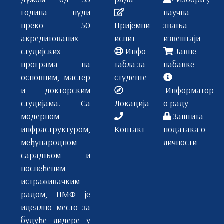
година нуди
научна
преко 50
Пријемни
звања -
акредитованих
испит
извештаји
студијских
Инфо
Јавне
програма на
табла за
набавке
основним, мастер
студенте
и докторским
Информатор
студијама. Са
Локација
о раду
модерном
Заштита
инфраструктуром,
Контакт
података о
међународном
личности
сарадњом и
посвећеним
истраживачким
радом, ПМФ је
идеално место за
будуће лидере у