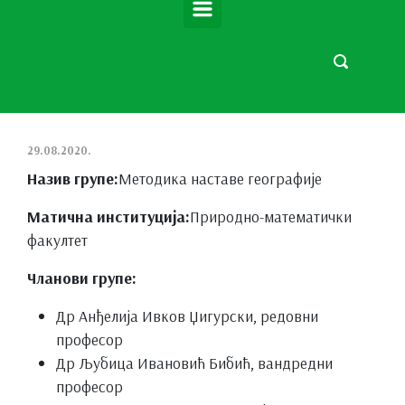
29.08.2020.
Назив групе:
Методика наставе географије
Матична институција:
Природно-математички
факултет
Чланови групе:
Др Анђелија Ивков Џигурски, редовни
професор
Др Љубица Ивановић Бибић, вандредни
професор