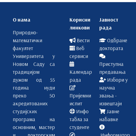
О нама
Корисни
Јавност
линкови
рада
Природно-
математички
Вести
Одбране
факултет
Веб
доктората
Универзитета у
сервиси
Новом Саду са
Приступна
традицијом
Календар
предавања
дужом од 55
рада
Избори у
година нуди
научна
преко 50
Пријемни
звања -
акредитованих
испит
извештаји
студијских
Инфо
Јавне
програма на
табла за
набавке
основним, мастер
студенте
и докторским
Информатор