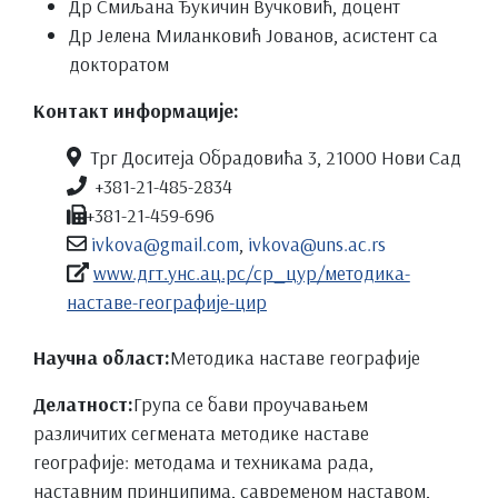
Др Смиљана Ђукичин Вучковић, доцент
Др Јелена Миланковић Јованов, асистент са
докторатом
Контакт информације:
Трг Доситеја Обрадовића 3, 21000 Нови Сад
+381-21-485-2834
+381-21-459-696
ivkova@gmail.com
,
ivkova@uns.ac.rs
www.дгт.унс.ац.рс/ср_цyр/методика-
наставе-географије-цир
Научна област:
Методика наставе географије
Делатност:
Група се бави проучавањем
различитих сегмената методике наставе
географије: методама и техникама рада,
наставним принципима, савременом наставом,