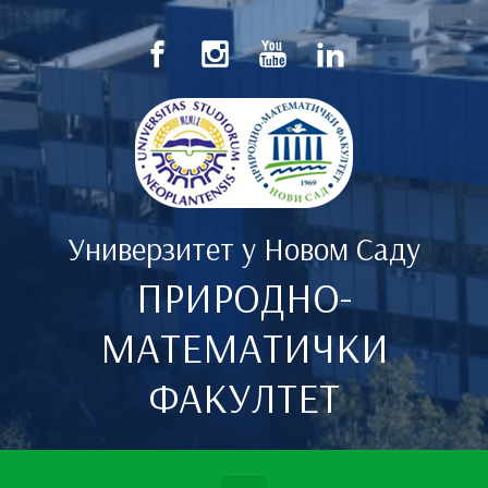
Скип то маин цонтент
Универзитет у Новом Саду
ПРИРОДНО-
МАТЕМАТИЧКИ
ФАКУЛТЕТ