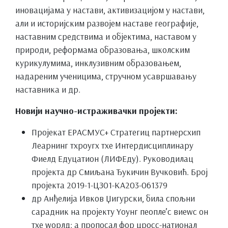
иновацијама у настави, активизацијом у настави,
али и историјским развојем наставе географије,
наставним средствима и објектима, наставом у
природи, реформама образовања, школским
курикулумима, инклузивним образовањем,
надареним ученицима, стручном усавршавању
наставника и др.
Новији научно-истраживачки пројекти:
Пројекат ЕРАСМУС+ Стратегиц партнерсхип
Леарнинг тхроугх тхе Интердисциплинарy
Фиелд Едуцатион (ЛИФЕду). Руководилац
пројекта др Смиљана Ђукичин Вучковић. Број
пројекта 2019-1-ЦЗ01-КА203-061379
др Анђелија Ивков Џигурски, била спољни
сарадник на пројекту Yоунг пеопле’с виеwс он
тхе wорлд: а пропосал фор цросс-натионал