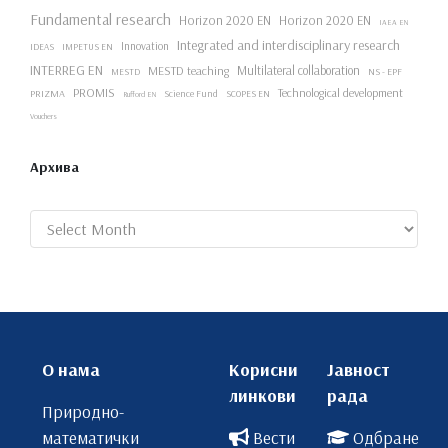
Fundamental research
Horizon 2020 EN
Horizon 2020 EN
IAEA EN
Integrated and interdisciplinary research
Innovation
IDEAS
IMPETUS EN
INTERREG EN
Multilateral collaboration
MESTD teaching
NS - EPF
MESTD
PROMIS
Technological development
PRIZMA
Science Fund
SCOPES EN
Rufford EN
Vouchers
Архива
Archives
О нама
Корисни
Јавност
линкови
рада
Природно-
математички
Вести
Одбране