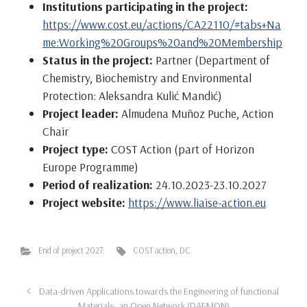
Institutions participating in the project:
https://www.cost.eu/actions/CA22110/#tabs+Na
me:Working%20Groups%20and%20Membership
Status in the project:
Partner (Department of
Chemistry, Biochemistry and Environmental
Protection: Aleksandra Kulić Mandić)
Project leader:
Almudena Muñoz Puche, Action
Chair
Project type:
COST Action (part of Horizon
Europe Programme)
Period of realization:
24.10.2023-23.10.2027
Project website:
https://www.liaise-action.eu
End of project 2027.
COST action
,
DC
Data-driven Applications towards the Engineering of functional
Materials: an Open Network (DAEMON)