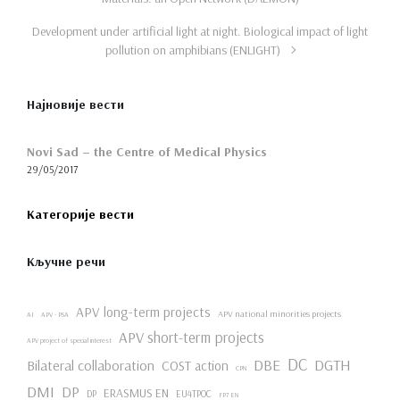
Development under artificial light at night. Biological impact of light
pollution on amphibians (ENLIGHT)
Најновије вести
Novi Sad – the Centre of Medical Physics
29/05/2017
Категорије вести
Кључне речи
APV long-term projects
APV national minorities projects
AI
APV - PSA
APV short-term projects
APV project of special interest
DC
DBE
DGTH
Bilateral collaboration
COST action
CPN
DMI
DP
ERASMUS EN
DP
EU4TPOC
FP7 EN