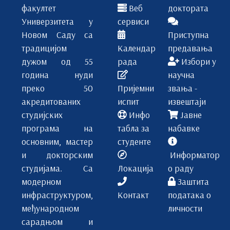
факултет
Веб
доктората
Универзитета у
сервиси
Новом Саду са
Приступна
традицијом
Календар
предавања
дужом од 55
рада
Избори у
година нуди
научна
преко 50
Пријемни
звања -
акредитованих
испит
извештаји
студијских
Инфо
Јавне
програма на
табла за
набавке
основним, мастер
студенте
и докторским
Информатор
студијама. Са
Локација
о раду
модерном
Заштита
инфраструктуром,
Контакт
података о
међународном
личности
сарадњом и