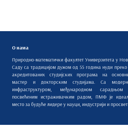
О нама
Природно-математички факултет Универзитета у Но
Саду са традицијом дужом од 55 година нуди преко
акредитованих студијских програма на основн
мастер и докторским студијама. Са модерн
инфраструктуром, међународном сарадњом
посвећеним истраживачким радом, ПМФ је идеа
место за будуће лидере у науци, индустрији и просвет