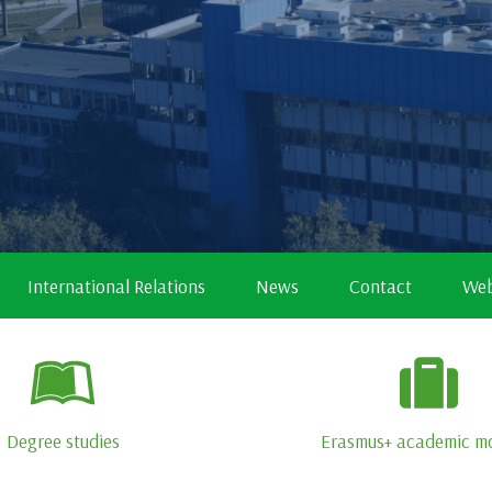
International Relations
News
Contact
Web
Degree studies
Erasmus+ academic mo