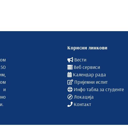
Корисни линкови
вом
Вести
 50
Веб сервиси
им,
Календар рада
ом
Пријемни испит
 и
Инфо табла за студенте
лно
Локација
и.
Контакт