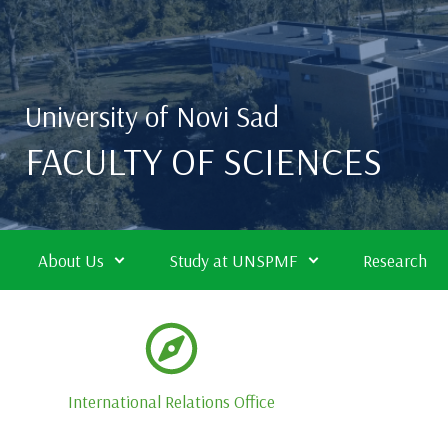
Skip to main content
University of Novi Sad
FACULTY OF SCIENCES
About Us
Study at UNSPMF
Research
International Relations Office