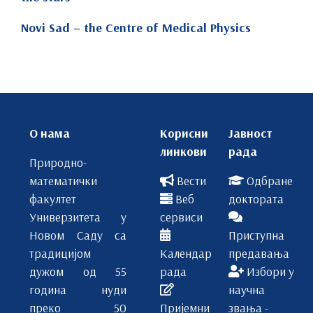
Novi Sad – the Centre of Medical Physics
Physics (3 years, 180 ECTS)
О нама
Корисни
Јавност
линкови
рада
Природно-
математички
Вести
Одбране
факултет
Веб
доктората
Универзитета у
сервиси
Новом Саду са
Приступна
традицијом
Календар
предавања
дужом од 55
рада
Избори у
година нуди
научна
преко 50
Пријемни
звања -