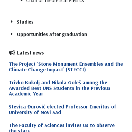
Chair of Theoretical Physics
Studies
Opportunities after graduation
Latest news
Bachelor of Science in Physics (4 years,
The Project ‘Stone Monument Ensembles and the
240 ECTS)
Climate Change Impact’ (STECCI)
Trivko Kukolj and Nikola Goleš among the
Awarded Best UNS Students in the Previous
Optometry (3 years, 180 ECTS)
Academic Year
Stevica Đurović elected Professor Emeritus of
University of Novi Sad
Master Academic Studies in Physics (1
year, 60 ECTS)
The Faculty of Sciences invites us to observe
the stars