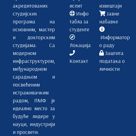
акредитованих
испит
извештаји
студијских
Инфо
Јавне
програма на
табла за
набавке
основним, мастер
студенте
и докторским
Информатор
студијама. Са
Локација
о раду
модерном
Заштита
инфраструктуром,
Контакт
података о
међународном
личности
сарадњом и
посвећеним
истраживачким
радом, ПМФ је
идеално место за
будуће лидере у
науци, индустрији
и просвети.