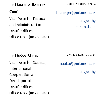
dr
Danijela
Rajter-
+381-21-485-2704
Ćirić
finansije@pmf.uns.ac.rs
Vice Dean for Finance
Biography
and Administration
Personal site
Dean’s Offices
Office No 5 (mezzanine)
dr
Dušan
Mrđa
+381-21-485-2703
Vice Dean for Science,
nauka@pmf.uns.ac.rs
International
Biography
Cooperation and
Development
Dean’s Offices
Office No 7 (mezzanine)