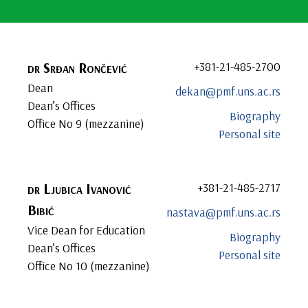
dr
Srđan
Rončević
+381-21-485-2700
Dean
dekan@pmf.uns.ac.rs
Dean’s Offices
Biography
Office No 9 (mezzanine)
Personal site
dr
Ljubica
Ivanović
+381-21-485-2717
Bibić
nastava@pmf.uns.ac.rs
Vice Dean for Education
Biography
Dean’s Offices
Personal site
Office No 10 (mezzanine)