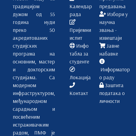
традицијом
Календар
предавања
дужом од 55
рада
Избори у
година нуди
научна
преко 50
Пријемни
звања -
акредитованих
испит
извештаји
студијских
Инфо
Јавне
програма на
табла за
набавке
основним, мастер
студенте
и докторским
Информатор
студијама. Са
Локација
о раду
модерном
Заштита
инфраструктуром,
Контакт
података о
међународном
личности
сарадњом и
посвећеним
истраживачким
радом, ПМФ је