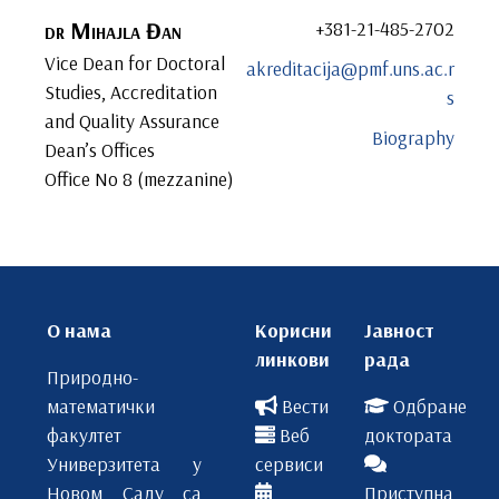
dr
Mihajla
Đan
+381-21-485-2702
Vice Dean for Doctoral
akreditacija@pmf.uns.ac.r
Studies, Accreditation
s
and Quality Assurance
Biography
Dean’s Offices
Office No 8 (mezzanine)
О нама
Корисни
Јавност
линкови
рада
Природно-
математички
Вести
Одбране
факултет
Веб
доктората
Универзитета у
сервиси
Новом Саду са
Приступна