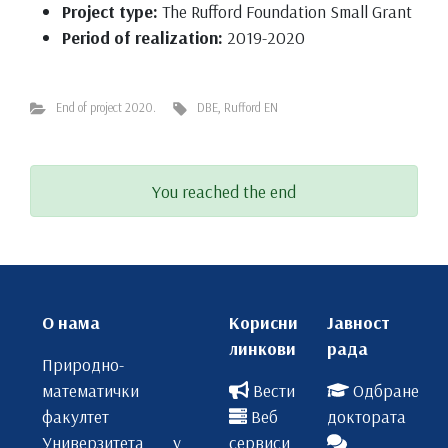
Project type:
The Rufford Foundation Small Grant
Period of realization:
2019-2020
End of project 2020.
DBE
,
Rufford EN
You reached the end
О нама
Корисни
Јавност
линкови
рада
Природно-
математички
Вести
Одбране
факултет
Веб
доктората
Универзитета у
сервиси