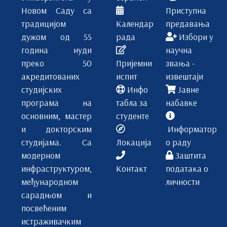
Новом Саду са
Приступна
традицијом
Календар
предавања
дужом од 55
рада
Избори у
година нуди
научна
преко 50
Пријемни
звања -
акредитованих
испит
извештаји
студијских
Инфо
Јавне
програма на
табла за
набавке
основним, мастер
студенте
и докторским
Информатор
студијама. Са
Локација
о раду
модерном
Заштита
инфраструктуром,
Контакт
података о
међународном
личности
сарадњом и
посвећеним
истраживачким