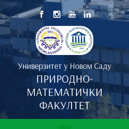
Скип то маин цонтент
Универзитет у Новом Саду
ПРИРОДНО-
МАТЕМАТИЧКИ
ФАКУЛТЕТ