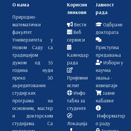
О нама
Корисни
Јавност
ОЗ
В
линкови
рада
Природно-
ДОН
математички
Вести
Одбране
8
факултет
Веб
доктората
СИР
Универзитета у
сервиси
Т
Новом Саду са
Приступна
традицијом
Календар
предавања
Х
3
дужом од 55
рада
Избори у
година нуди
научна
Г
МТ213
преко 50
Пријемни
звања -
Завршни – мастер рад
Предмети изборног блока И
акредитованих
испит
извештаји
студијских
Инфо
Јавне
ИИ
програма на
табла за
набавке
основним, мастер
студенте
ОЗ
1
и докторским
Информатор
студијама. Са
Локација
о раду
МТ216
модерном
Заштита
9