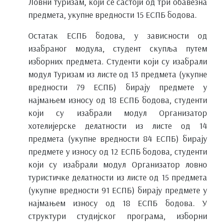
Ловни туризам, који се састоји од три обавезна
предмета, укупне вредности 15 ЕСПБ бодова.
Остатак ЕСПБ бодова, у зависности од
изабраног модула, студент скупља путем
изборних предмета. Студенти који су изабрали
модул Туризам из листе од 13 предмета (укупне
вредности 79 ЕСПБ) бирају предмете у
најмањем износу од 18 ЕСПБ бодова, студенти
који су изабрали модул Организатор
хотелијерске делатности из листе од 14
предмета (укупне вредности 84 ЕСПБ) бирају
предмете у износу од 12 ЕСПБ бодова, студенти
који су изабрали модул Организатор ловно
туристичке делатности из листе од 15 предмета
(укупне вредности 91 ЕСПБ) бирају предмете у
најмањем износу од 18 ЕСПБ бодова. У
структури студијског програма, изборни