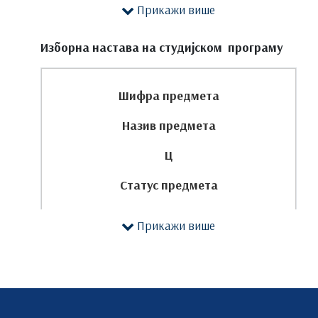
Прикажи више
Остали часови
Изборна настава на студијском програму
ЕСПБ
П
Шифра предмета
В
Назив предмета
СИР
Ц
ДОН
Статус предмета
1
Часови активне наставе
Прикажи више
ЕСПБ
МТ213
Доступност по модулима[1]
Израда завршног рада
И
П