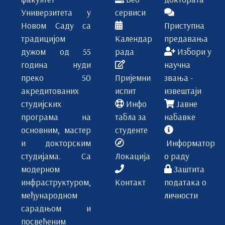
Универзитета у
сервиси
Новом Саду са
Приступна
традицијом
Календар
предавања
дужом од 55
рада
Избори у
година нуди
научна
преко 50
Пријемни
звања -
акредитованих
испит
извештаји
студијских
Инфо
Јавне
програма на
табла за
набавке
основним, мастер
студенте
и докторским
Информатор
студијама. Са
Локација
о раду
модерном
Заштита
инфраструктуром,
Контакт
података о
међународном
личности
сарадњом и
посвећеним