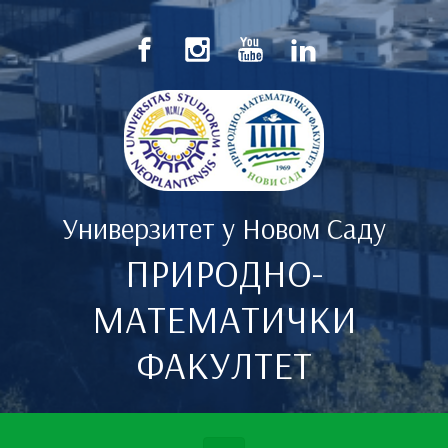
Скип то маин цонтент
Универзитет у Новом Саду
ПРИРОДНО-
МАТЕМАТИЧКИ
ФАКУЛТЕТ