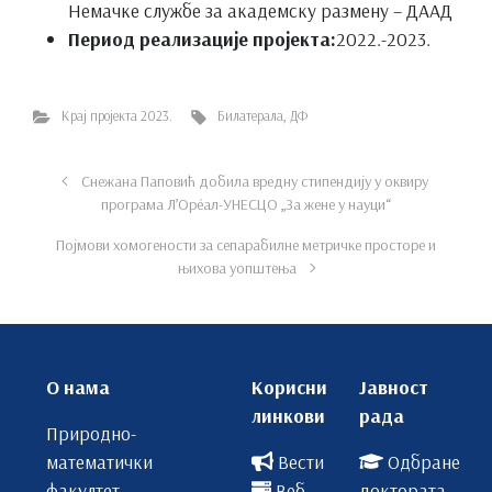
Немачке службе за академску размену – ДААД
Период реализације пројекта:
2022.-2023.
Крај пројекта 2023.
Билатерала
,
ДФ
Снежана Паповић добила вредну стипендију у оквиру
програма Л’Орéал-УНЕСЦО „За жене у науци“
Појмови хомогености за сепарабилне метричке просторе и
њихова уопштења
О нама
Корисни
Јавност
линкови
рада
Природно-
математички
Вести
Одбране
факултет
Веб
доктората