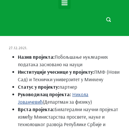
27.12.2021.
Назив пројекта:
Побољшање нуклеарних
података засновано на науци
Институције учеснице у пројекту:
ПМФ (Нови
Сад) и Технички универзитет у Минхену
Статус у пројекту:
партнер
Руководилац пројекта:
Никола
Јованчевић
(Департман за физику)
Врста пројекта:
Билатерални научни пројекат
између Министарства просвете, науке и
технолошког развоја Републике Србије и