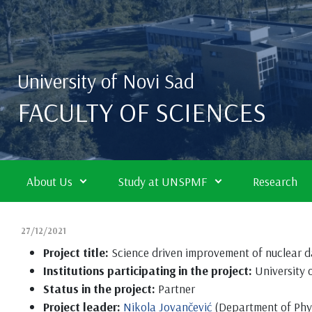
Skip to main content
University of Novi Sad
FACULTY OF SCIENCES
About Us
Study at UNSPMF
Research
27/12/2021
Project title:
Science driven improvement of nuclear 
Institutions participating in the project:
University 
Status in the project:
Partner
Project leader:
Nikola Jovančević
(Department of Phy