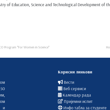
nistry of Education, Science and Technological Development of 
ESCO Program “For Women in Science”
Ho
Корисни линкови
вом
Вести
 50
Веб сервиси
им,
Календар рада
ом
Пријемни испит
 и
Инфо табла за студенте