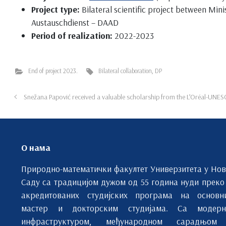
Project type:
Bilateral scientific project between Mi
Austauschdienst – DAAD
Period of realization:
2022-2023
End of project 2023.
Bilateral collaboration
,
DP
Snežana Papović received a valuable scholarship from the L’Oréal-UN
О нама
Природно-математички факултет Универзитета у Но
Саду са традицијом дужом од 55 година нуди преко
акредитованих студијских програма на основн
мастер и докторским студијама. Са модерн
инфраструктуром, међународном сарадњом