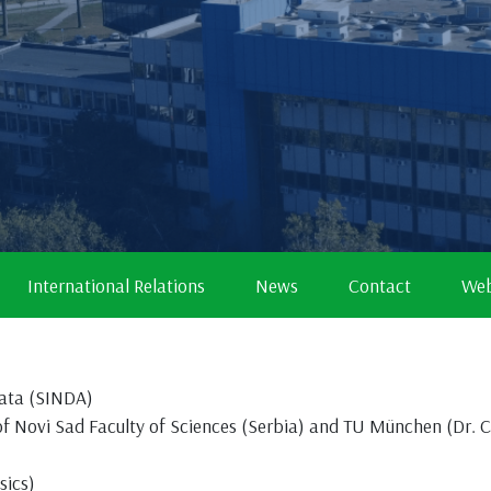
International Relations
News
Contact
Web
data (SINDA)
of Novi Sad Faculty of Sciences (Serbia) and TU München (Dr.
sics)