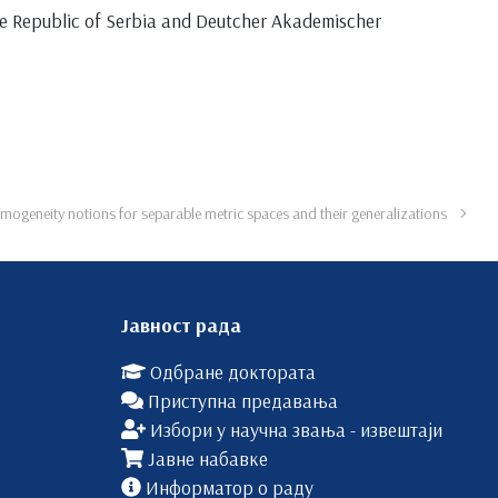
the Republic of Serbia and Deutcher Akademischer
mogeneity notions for separable metric spaces and their generalizations
Јавност рада
Одбране доктората
Приступна предавања
Избори у научна звања - извештаји
Јавне набавке
Информатор о раду