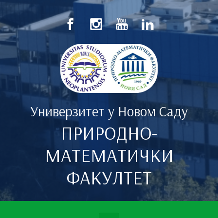
Скип то маин цонтент
Универзитет у Новом Саду
ПРИРОДНО-
МАТЕМАТИЧКИ
ФАКУЛТЕТ