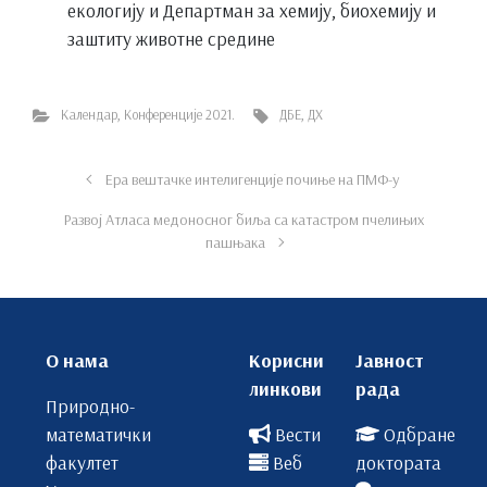
екологију и Департман за хемију, биохемију и
заштиту животне средине
Календар
,
Конференције 2021.
ДБЕ
,
ДХ
Ера вештачке интелигенције почиње на ПМФ-у
Развој Атласа медоносног биља са катастром пчелињих
пашњака
О нама
Корисни
Јавност
линкови
рада
Природно-
математички
Вести
Одбране
факултет
Веб
доктората