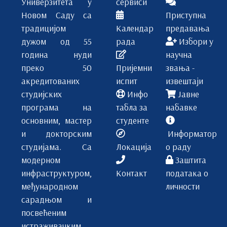
Универзитета у
сервиси
Новом Саду са
Приступна
традицијом
Календар
предавања
дужом од 55
рада
Избори у
година нуди
научна
преко 50
Пријемни
звања -
акредитованих
испит
извештаји
студијских
Инфо
Јавне
програма на
табла за
набавке
основним, мастер
студенте
и докторским
Информатор
студијама. Са
Локација
о раду
модерном
Заштита
инфраструктуром,
Контакт
података о
међународном
личности
сарадњом и
посвећеним
истраживачким