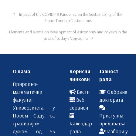
Impact of the COVID-19 Pandemic on the Sustainability of the
Smart Tourism Destinations
Elements and events on development of astronomy and physics in the
area of today’s Vojvodina
О нама
Корисни
Јавност
линкови
рада
Природно-
математички
Вести
Одбране
факултет
Веб
доктората
Универзитета у
сервиси
Новом Саду са
Приступна
традицијом
Календар
предавања
дужом од 55
рада
Избори у