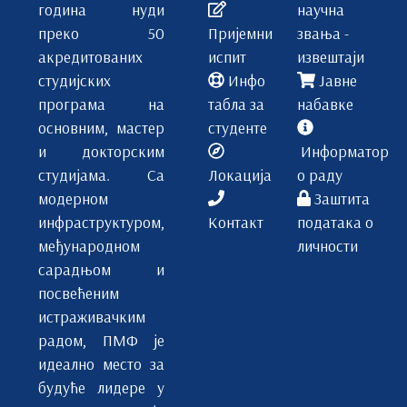
година нуди
научна
преко 50
Пријемни
звања -
акредитованих
испит
извештаји
студијских
Инфо
Јавне
програма на
табла за
набавке
основним, мастер
студенте
и докторским
Информатор
студијама. Са
Локација
о раду
модерном
Заштита
инфраструктуром,
Контакт
података о
међународном
личности
сарадњом и
посвећеним
истраживачким
радом, ПМФ је
идеално место за
будуће лидере у