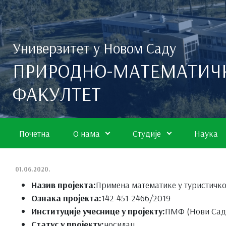
Скип то маин цонтент
Универзитет у Новом Саду
ПРИРОДНО-МАТЕМАТИЧ
ФАКУЛТЕТ
Почетна
О нама
Студије
Наука
01.06.2020.
Назив пројекта:
Примена математике у туристичк
Ознака пројекта:
142-451-2466/2019
Институције учеснице у пројекту:
ПМФ (Нови Сад
Статус у пројекту:
носилац