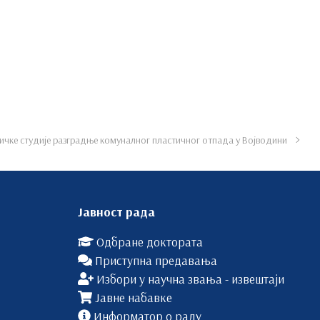
чке студије разградње комуналног пластичног отпада у Војводини
Јавност рада
Одбране доктората
Приступна предавања
Избори у научна звања - извештаји
Јавне набавке
Информатор о раду