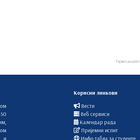
Термоаналити
Корисни линкови
вом
Вести
 50
Веб сервиси
им,
Календар рада
ом
Пријемни испит
 и
Инфо табла за студенте