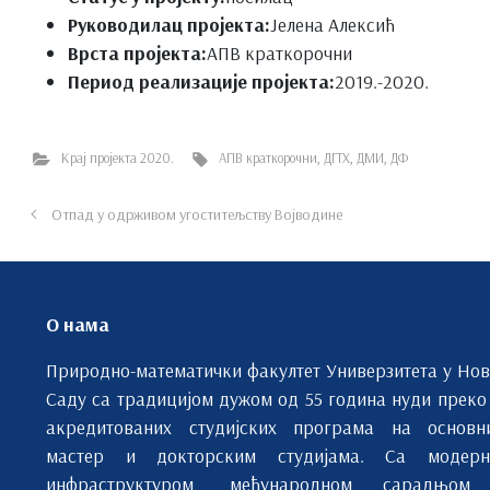
Руководилац пројекта:
Јелена Алексић
Врста пројекта:
АПВ краткорочни
Период реализације пројекта:
2019.-2020.
Крај пројекта 2020.
АПВ краткорочни
,
ДГТХ
,
ДМИ
,
ДФ
Отпад у одрживом угоститељству Војводине
О нама
Природно-математички факултет Универзитета у Но
Саду са традицијом дужом од 55 година нуди преко
акредитованих студијских програма на основн
мастер и докторским студијама. Са модерн
инфраструктуром, међународном сарадњом