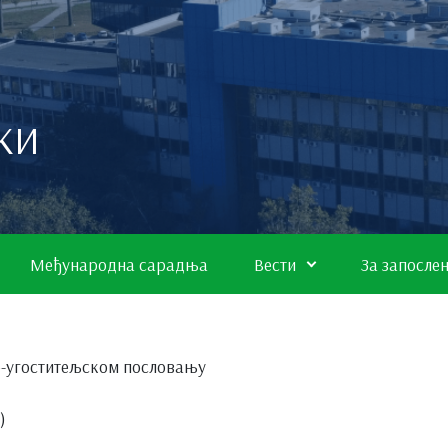
КИ
Међународна сарадња
Вести
За запосле
о-угоститељском пословању
)