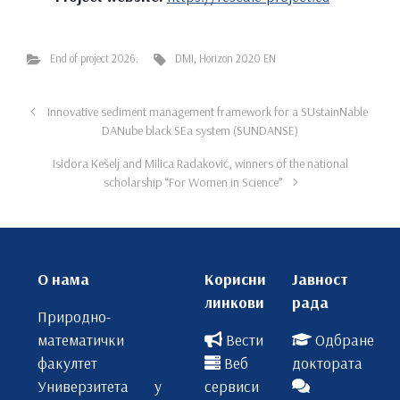
End of project 2026.
DMI
,
Horizon 2020 EN
Innovative sediment management framework for a SUstainNable
DANube black SEa system (SUNDANSE)
Isidora Kešelj and Milica Radaković, winners of the national
scholarship “For Women in Science”
О нама
Корисни
Јавност
линкови
рада
Природно-
математички
Вести
Одбране
факултет
Веб
доктората
Универзитета у
сервиси