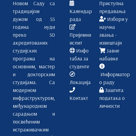
Новом Саду са
Приступна
традицијом
Календар
предавања
дужом од 55
рада
Избори у
година нуди
научна
преко 50
Пријемни
звања -
акредитованих
испит
извештаји
студијских
Инфо
Јавне
програма на
табла за
набавке
основним, мастер
студенте
и докторским
Информатор
студијама. Са
Локација
о раду
модерном
Заштита
инфраструктуром,
Контакт
података о
међународном
личности
сарадњом и
посвећеним
истраживачким