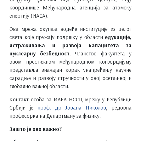
координише Међународна агенција за атомску
енергију (ИАЕА).
Ова мрежа окупља водеће институције из целог
света које пружају подршку у области
едукације,
истраживања и развоја капацитета за
нуклеарну безбедност
. Чланство факултета у
овом престижном међународном конзорцијуму
представља значајан корак унапређењу научне
сарадње и развоју стручности у овој осетљивој и
глобално важној области.
Контакт особа за ИАЕА НССЦ мрежу у Републици
Србији је
проф. др Јована Николов
, редовна
професорка на Департману за физику.
Зашто је ово важно?