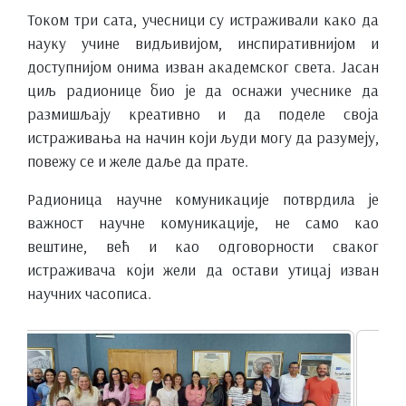
Током три сата, учесници су истраживали како да
науку учине видљивијом, инспиративнијом и
доступнијом онима изван академског света. Јасан
циљ радионице био је да оснажи учеснике да
размишљају креативно и да поделе своја
истраживања на начин који људи могу да разумеју,
повежу се и желе даље да прате.
Радионица научне комуникације потврдила је
важност научне комуникације, не само као
вештине, већ и као одговорности сваког
истраживача који жели да остави утицај изван
научних часописа.