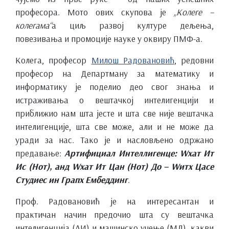
професора. Мото ових скупова је
„Колеге –
колегама“
а циљ развој културе дељења,
повезивања и промоције науке у оквиру ПМФ-а.
Колега, професор
Милош Радовановић
, редовни
професор на Департману за математику и
информатику је поделио део свог знања и
истраживања о вештачкој интелигенцији и
приближио нам шта јесте и шта све није вештачка
интелигенције, шта све може, али и не може да
уради за нас. Тако је и насловљено одржано
предавање:
Артифициал Интеллигенце: Wхат Ит
Ис (Нот), анд Wхат Ит Цан (Нот) До – Wитх Цасе
Студиес ин Грапх Ембеддинг
.
Проф. Радовановић је на интересантан и
практичан начин предочио шта су вештачка
интелигенција (АИ) и машинско учење (МЛ), какви