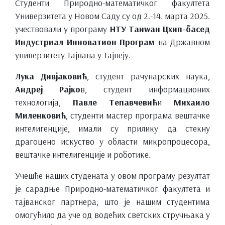
Студенти Природно-математичког факултета
Универзитета у Новом Саду су од 2.-14. марта 2025.
учествовали у програму
НТУ Таиwан Цхип-басед
Индустриал Инноватион Програм
на Државном
универзитету Тајвана у Тајпеју.
Лука Дивјаковић
, студент рачунарских наука,
Андреј Рајко
в, студент информационих
технологија,
Павле Тепавчевић
и
Михаило
Миленковић
, студенти мастер програма вештачке
интелигенције, имали су прилику да стекну
драгоцено искуство у области микропроцесора,
вештачке интелигенције и роботике.
Учешће наших студената у овом програму резултат
је сарадње Природно-математичког факултета и
тајванског партнера, што је нашим студентима
омогућило да уче од водећих светских стручњака у