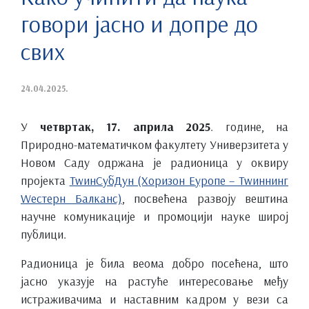
говори јасно и допре до
свих
24.04.2025.
У
четвртак, 17. априла 2025
. године, на
Природно-математичком факултету Универзитета у
Новом Саду одржана је радионица у оквиру
пројекта
ТwинСубДyн (Хоризон Еуропе – Тwиннинг
Wестерн Балканс)
, посвећена развоју вештина
научне комуникације и промоцији науке широј
публици.
Радионица је била веома добро посећена, што
јасно указује на растуће интересовање међу
истраживачима и наставним кадром у вези са