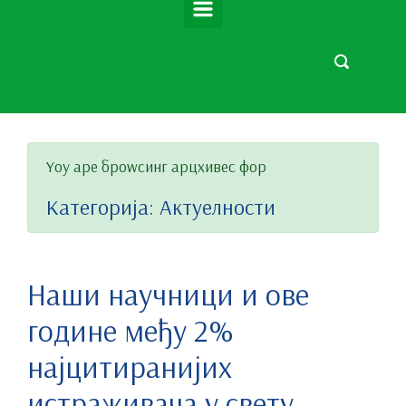
Yоу аре броwсинг арцхивес фор
Категорија:
Актуелности
Наши научници и ове
године међу 2%
најцитиранијих
истраживача у свету