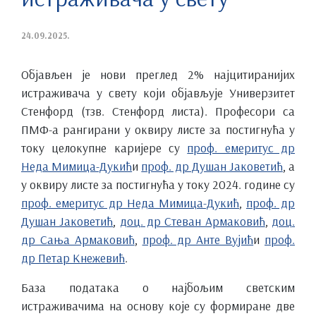
24.09.2025.
Објављен је нови преглед 2% најцитиранијих
истраживача у свету који објављује Универзитет
Стенфорд (тзв. Стенфорд листа). Професори са
ПМФ-а рангирани у оквиру листе за постигнућа у
току целокупне каријере су
проф. емеритус др
Неда Мимица-Дукић
и
проф. др Душан Јаковетић
, а
у оквиру листе за постигнућа у току 2024. године су
проф. емеритус др Неда Мимица-Дукић
,
проф. др
Душан Јаковетић
,
доц. др Стеван Армаковић
,
доц.
др Сања Армаковић
,
проф. др Анте Вујић
и
проф.
др Петар Кнежевић
.
База података о најбољим светским
истраживачима на основу које су формиране две