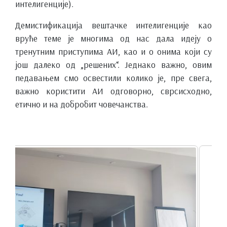
интелигенције).
Демистификација вештачке интелигенције као
вруће теме је многима од нас дала идеју о
тренутним приступима АИ, као и о онима који су
још далеко од „решених“. Једнако важно, овим
педавањем смо освестили колико је, пре свега,
важно користити АИ одговорно, сврсисходно,
етично и на добробит човечанства.