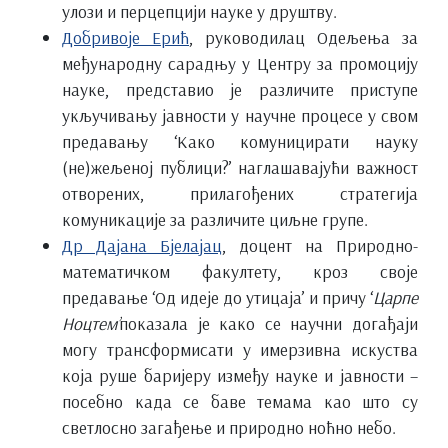
улози и перцепцији науке у друштву.
Добривоје Ерић
, руководилац Одељења за
међународну сарадњу у Центру за промоцију
науке, представио је различите приступе
укључивању јавности у научне процесе у свом
предавању ‘Како комуницирати науку
(не)жељеној публици?’ наглашавајући важност
отворених, прилагођених стратегија
комуникације за различите циљне групе.
Др Дајана Бјелајац
, доцент на Природно-
математичком факултету, кроз своје
предавање ‘Од идеје до утицаја’ и причу ‘
Царпе
Ноцтем’
показала је како се научни догађаји
могу трансформисати у имерзивна искуства
која руше баријеру између науке и јавности –
посебно када се баве темама као што су
светлосно загађење и природно ноћно небо.