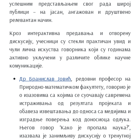
успешним представљањем свог рада широј
публици – на јасан, ангажован и друштвено
релевантан начин.
Кроз интерактивна предавања и отворену
дискусију, учесници су стекли практичан увид и
чули лична искуства говорника који су годинама
активно укључени у различите облике научне
комуникације.
Др Бранислав Јовић
, редовни професор на
Природно-математичком факултету, говорио је
о изазовима са којима се суочавају савремена
истраживања од резултата пројеката и
обавеза извештавања до односа са медијима и
изградње поверења код доносиоца одлука.
Његов говор ‘Како је пропала наука?’,
изазвала је занимљиву дискусију о тренутној