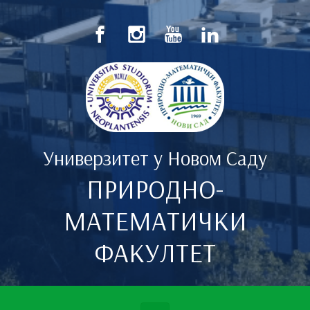
Скип то маин цонтент
Универзитет у Новом Саду
ПРИРОДНО-
МАТЕМАТИЧКИ
ФАКУЛТЕТ