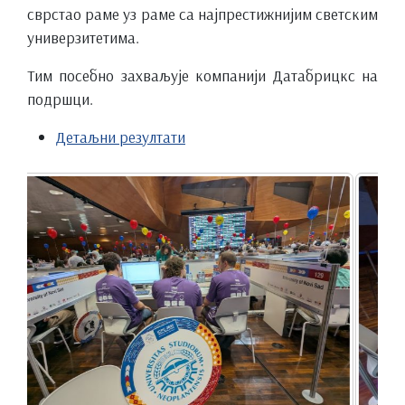
сврстао раме уз раме са најпрестижнијим светским
универзитетима.
Тим посебно захваљује компанији Датабрицкс на
подршци.
Детаљни резултати