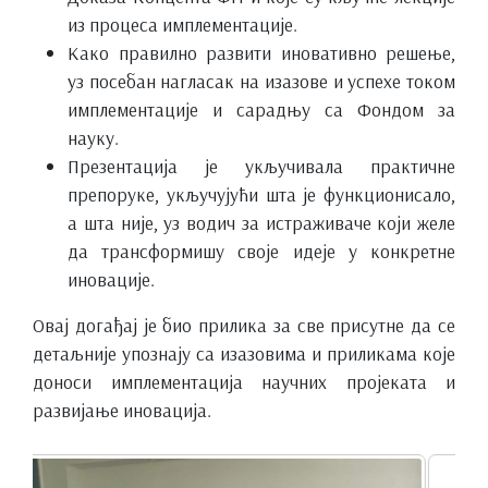
из процеса имплементације.
Како правилно развити иновативно решење,
уз посебан нагласак на изазове и успехе током
имплементације и сарадњу са Фондом за
науку.
Презентација је укључивала практичне
препоруке, укључујући шта је функционисало,
а шта није, уз водич за истраживаче који желе
да трансформишу своје идеје у конкретне
иновације.
Овај догађај је био прилика за све присутне да се
детаљније упознају са изазовима и приликама које
доноси имплементација научних пројеката и
развијање иновација.