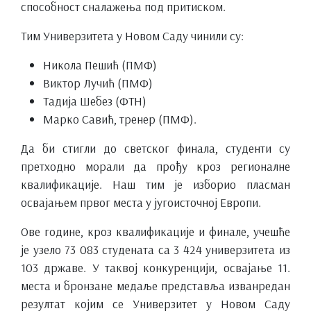
способност сналажења под притиском.
Тим Универзитета у Новом Саду чинили су:
Никола Пешић (ПМФ)
Виктор Лучић (ПМФ)
Тадија Шебез (ФТН)
Марко Савић, тренер (ПМФ).
Да би стигли до светског финала, студенти су
претходно морали да прођу кроз регионалне
квалификације. Наш тим је изборио пласман
освајањем првог места у југоисточној Европи.
Ове године, кроз квалификације и финале, учешће
је узело 73 083 студената са 3 424 универзитета из
103 државе. У таквој конкуренцији, освајање 11.
места и бронзане медаље представља изванредан
резултат којим се Универзитет у Новом Саду