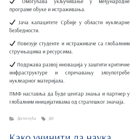
Омогућава укључивање у међународне
програме обуке и истраживања.
Јача капацитете Србије у области нуклеарне
безбедности.
Повезује студенте и истраживаче са глобалним
стручњацима и ресурсима.
Подржава развој иновација у заштити критичне
инфраструктуре и спречавању злоупотребе
нуклеарног материјала.
ПМФ наставља да буде центар знања и партнер у
глобалним иницијативама од стратешког значаја.
Достигнућа
ДФ
Како учинити да наука