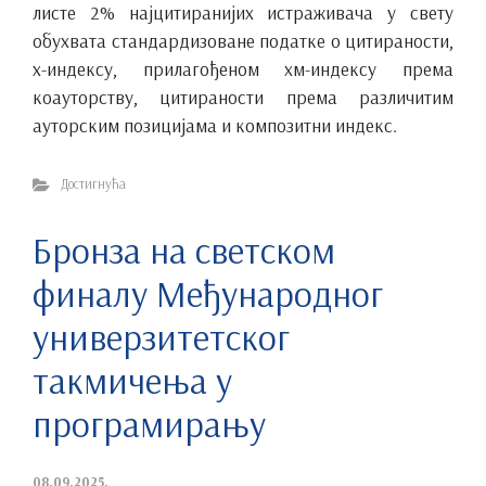
листе 2% најцитиранијих истраживача у свету
обухвата стандардизоване податке о цитираности,
х-индексу, прилагођеном хм-индексу према
коауторству, цитираности према различитим
ауторским позицијама и композитни индекс.
Достигнућа
Бронза на светском
финалу Међународног
универзитетског
такмичења у
програмирању
08.09.2025.