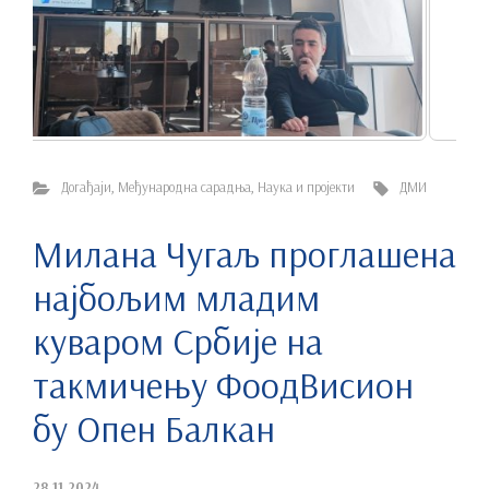
Догађаји
,
Међународна сарадња
,
Наука и пројекти
ДМИ
Милана Чугаљ проглашена
најбољим младим
куваром Србије на
такмичењу ФоодВисион
бy Опен Балкан
28.11.2024.