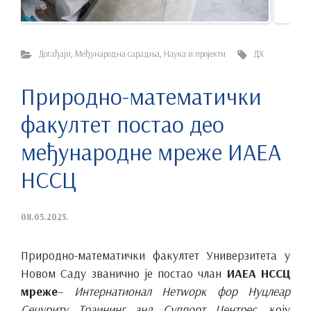
Догађаји
,
Међународна сарадња
,
Наука и пројекти
ДХ
Природно-математички
факултет постао део
међународне мреже ИАЕА
НССЦ
08.05.2025.
Природно-математички факултет Универзитета у
Новом Саду званично је постао члан
ИАЕА НССЦ
мреже
–
Интернатионал Нетwорк фор Нуцлеар
Сецуритy Траининг анд Суппорт Центрес
, коју