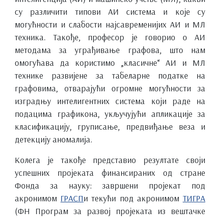
су различити типови АИ система и које су
могућности и слабости најсавременијих АИ и МЛ
техника. Такође, професор је говорио о АИ
методама за уграђивање графова, што нам
омогућава да користимо „класичне“ АИ и МЛ
технике развијене за табеларне податке на
графовима, отварајући огромне могућности за
изградњу интелигентних система који раде на
подацима графикона, укључујући апликације за
класификацију, груписање, предвиђање веза и
детекцију аномалија.
Колега је такође представио резултате своји
успешних пројеката финансираних од стране
Фонда за науку: завршени пројекат под
акронимом
ГРАСП
и текући под акронимом
ТИГРА
(ФН Програм за развој пројеката из вештачке