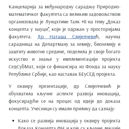
Канцеларија за међународну сарадњу Природно-
математичког факултета са великим задовољством
организовала је Лунцхтиме Талк #8 на тему „Доказ
концепта у науци“, који је одржан у просторијама
факултета.
Др Наташа Слијепчеви
ћ, научна
сарадница на Департману за хемију, биохемију и
заштиту животне средине, поделила је своје богато
искуство и знање у имплементацији пројекта
СедСубМат, који се финансира из Фонда за науку
Републике Србије, као наставак БЕуСЕД пројекта.
У оквиру презентације, др Слијепчевић је
обухватила кључне аспекте развоја иновација,
фокусирајући се на процес од идеје до доказа
концепта. Учесници су имали прилику да сазнају:
Како се развија иновација у оквиру пројекта
Доказа Концепта ФН и које су кључне лекције