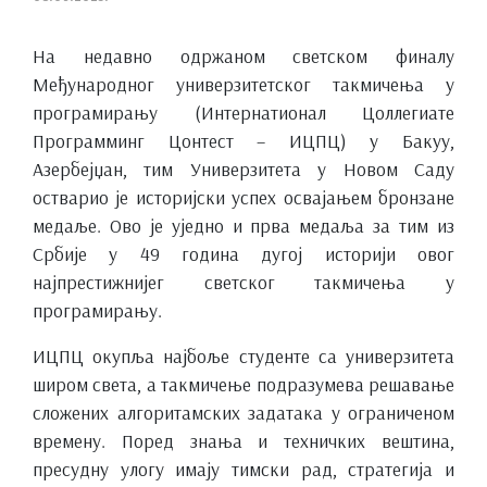
На недавно одржаном светском финалу
Међународног универзитетског такмичења у
програмирању (Интернатионал Цоллегиате
Программинг Цонтест – ИЦПЦ) у Бакуу,
Азербејџан, тим Универзитета у Новом Саду
остварио је историјски успех освајањем бронзане
медаље. Ово је уједно и прва медаља за тим из
Србије у 49 година дугој историји овог
најпрестижнијег светског такмичења у
програмирању.
ИЦПЦ окупља најбоље студенте са универзитета
широм света, а такмичење подразумева решавање
сложених алгоритамских задатака у ограниченом
времену. Поред знања и техничких вештина,
пресудну улогу имају тимски рад, стратегија и