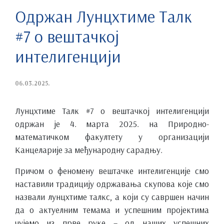
Одржан Лунцхтиме Талк
#7 о вештачкој
интелигенцији
06.03.2025.
Лунцхтиме Талк #7 о вештачкој интелигенцији
одржан је 4. марта 2025. на Природно-
математичком факултету у организацији
Канцеларије за међународну сарадњу.
Причом о феномену вештачке интелигенције смо
наставили традицију одржавања скупова које смо
назвали лунцхтиме талкс, а који су савршен начин
да о актуелним темама и успешним пројектима
чујемо из прве руке – од наших успешних