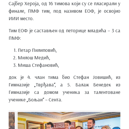
Сајбер Хероја, од 16 тимова који су се пласирали у
финале, ПМФ тим, под називом ЕОФ, је освојио
ИИИ место.
Тим ЕОФ је састављен од петорице младића – 3 са
ПМФ:
Петар Пилиповић,
Милош Медић,
Миша Стефановић,
док је 4. члан тима био Стефан Јовишић, из
Гимназије „Тврђава“, а 5. Балаж Бенедек из
Гимназије са домом ученика за талентоване
ученике „Бољаи“ – Сента.