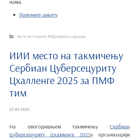
нама.
Попуните анкету
Вести за студенте
,
Међународна сарадња
ИИИ место на такмичењу
Сербиан Цyберсецуритy
Цхалленге 2025 за ПМФ
тим
27.05.2025.
На овогодишњем такмичењу
Сербиан
Цyберсецуритy Цхалленге 2025
у организацији