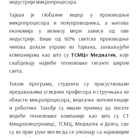
индустрији микропроцесора.
Тајван је глобални лидер у производњи
микропроцесора и полупроводника, а његова
економија у великој мери зависи од ове
индустрије. Више од 60% светске производње
чипова долази управо из Тајвана, захваљујући
компанијама као што су
ТСМЦ
и
Медиатек
, које
снабдевају највеће технолошке гиганте широм
света.
Током програма, студенти су присуствовали
предавањима угледних професора и стручњака из
области микропроцесора, вештачке интелигенције
и роботике. Такође су имали прилику да посете
водеће технолошке компаније као што су СТ
Мицроелецтроницс, ТСМЦ, Медиатек и Делта, где
су из прве руке могли да се упознају са најновијим