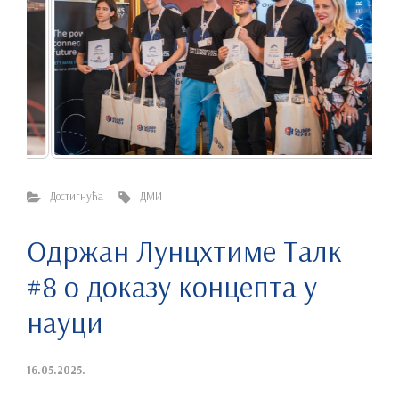
Достигнућа
ДМИ
Одржан Лунцхтиме Талк
#8 о доказу концепта у
науци
16.05.2025.