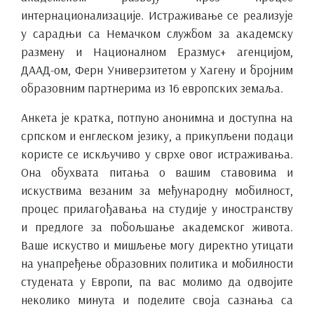
интернационализације. Истраживање се реализује
у сарадњи са Немачком службом за академску
размену и Националном Еразмус+ агенцијом,
ДААД-ом, Ферн Универзитетом у Хагену и бројним
образовним партнерима из 16 европских земаља.
Анкета је кратка, потпуно анонимна и доступна на
српском и енглеском језику, а прикупљени подаци
користе се искључиво у сврхе овог истраживања.
Она обухвата питања о вашим ставовима и
искуствима везаним за међународну мобилност,
процес прилагођавања на студије у иностранству
и предлоге за побољшање академског живота.
Ваше искуство и мишљење могу директно утицати
на унапређење образовних политика и мобилности
студената у Европи, па вас молимо да одвојите
неколико минута и поделите своја сазнања са