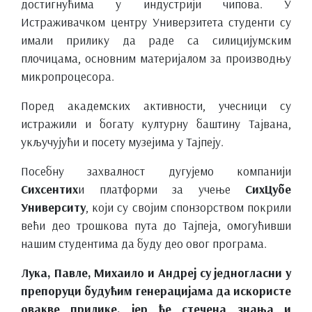
достигнућима у индустрији чипова. У
Истраживачком центру Универзитета студенти су
имали прилику да раде са силицијумским
плочицама, основним материјалом за производњу
микропроцесора.
Поред академских активности, учесници су
истражили и богату културну баштину Тајвана,
укључујући и посету музејима у Тајпеју.
Посебну захвалност дугујемо компанији
Сиxсентиx
и платформи за учење
СиxЦубе
Университy
, који су својим спонзорством покрили
већи део трошкова пута до Тајпеја, омогућивши
нашим студентима да буду део овог програма.
Лука, Павле, Михаило и Андреј су једногласни у
препоруци будућим генерацијама да искористе
овакве прилике, јер ће стечена знања и