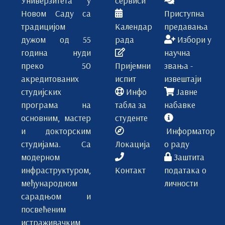
Новом Саду са
Приступна
традицијом
Календар
предавања
дужом од 55
рада
Избори у
година нуди
научна
преко 50
Пријемни
звања -
акредитованих
испит
извештаји
студијских
Инфо
Јавне
програма на
табла за
набавке
основним, мастер
студенте
и докторским
Информатор
студијама. Са
Локација
о раду
модерном
Заштита
инфраструктуром,
Контакт
података о
међународном
личности
сарадњом и
посвећеним
истраживачким