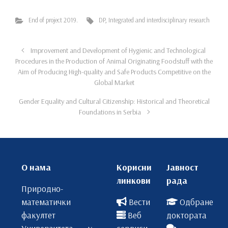
End of project 2019.
DP
,
Integrated and interdisciplinary research
Improvement and Development of Hygienic and Technological
Procedures in the Production of Animal Originating Foodstuff with the
Aim of Producing High-quality and Safe Products Competitive on the
Global Market
Gender Equality and Cultural Citizenship: Historical and Theoretical
Foundations in Serbia
О нама
Корисни
Јавност
линкови
рада
Природно-
математички
Вести
Одбране
факултет
Веб
доктората
Универзитета у
сервиси