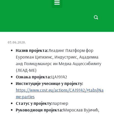
03.06.2020.
Назив пројекта:
Леадинг Платформ фор
Еуропеан Цитизенс, Индустриес, Ацадемиа
анд Полицyмакерс ин Медиа Аццессибилитy
(ЛЕАД-МЕ)
Ознака пројекта:
ЦА19142
Институције учеснице у пројекту:
https://www.cost.eu/actions/CA19142/#tabs|Na
me:parties
Статус у пројекту:
партнер
Руководиоци пројекта:
Мирослав Вујичић,