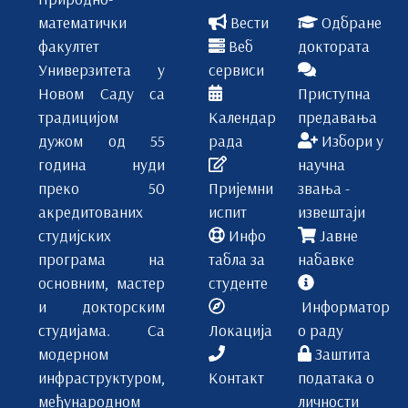
математички
Вести
Одбране
факултет
Веб
доктората
Универзитета у
сервиси
Новом Саду са
Приступна
традицијом
Календар
предавања
дужом од 55
рада
Избори у
година нуди
научна
преко 50
Пријемни
звања -
акредитованих
испит
извештаји
студијских
Инфо
Јавне
програма на
табла за
набавке
основним, мастер
студенте
и докторским
Информатор
студијама. Са
Локација
о раду
модерном
Заштита
инфраструктуром,
Контакт
података о
међународном
личности