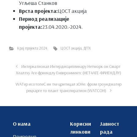
Угљеша Станков
Врста пројекта:
ЦОСТ акција
Период реализације
пројекта:
23.04.2020.-2024.
Крај пројекта 2024.
ЦОСТ акција
,
ДГТХ
Интернатионал Интердисциплинарy Нетwорк он Смарт
Хеалтхy Аге-фриендлy Енвиронментс (НЕТ4АГЕ-ФРИЕНДЛY)
WАТер исотопеС ин тхе цритицал зОНе: фром гроундwатер
рецхарге то плант транспиратион (WАТСОН)
О нама
Корисни
Јавност
линкови
рада
Природно-