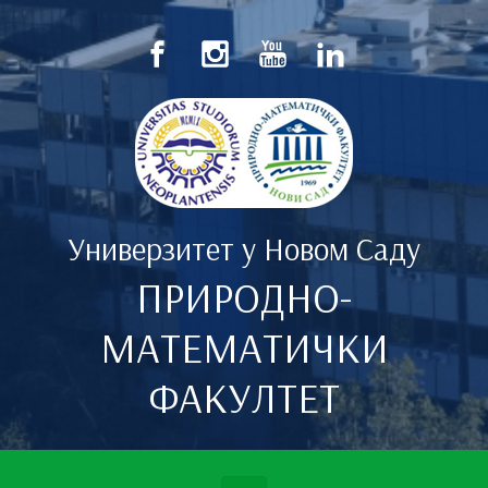
Скип то маин цонтент
Универзитет у Новом Саду
ПРИРОДНО-
МАТЕМАТИЧКИ
ФАКУЛТЕТ