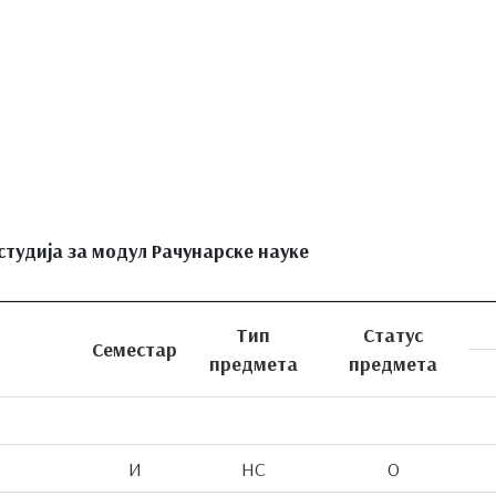
тудија за м
одул Рачунарске науке
Тип
Статус
Семестар
предмета
предмета
И
НС
О