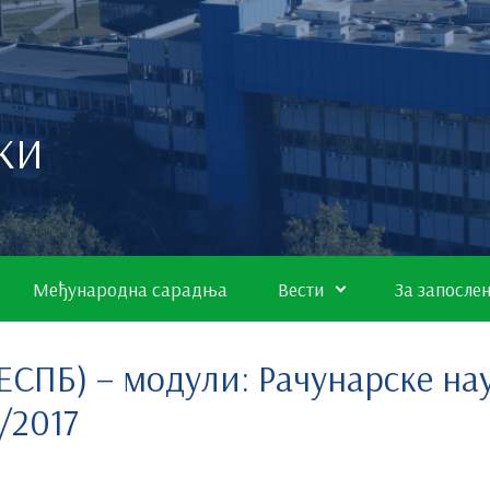
КИ
Међународна сарадња
Вести
За запосле
 ЕСПБ) – модули: Рачунарске н
/2017