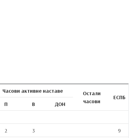
Часови активне наставе
Остали
ЕСПБ
часови
П
В
ДОН
2
3
9