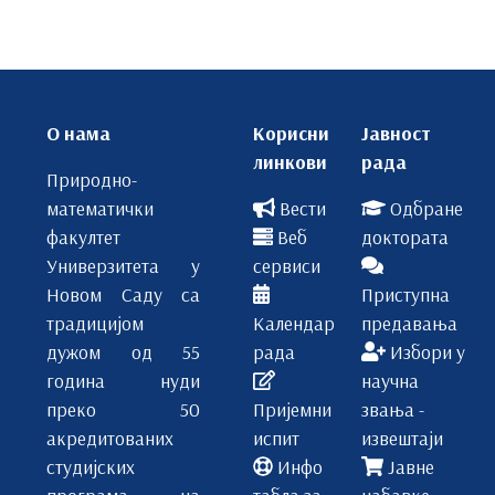
П
О-01
АВ
Општа математика
О нама
Корисни
Јавност
ЛВ
1
линкови
рада
Природно-
ДОН
АО
математички
Вести
Одбране
ПРВА ГОДИНА
О
факултет
Веб
доктората
Универзитета у
сервиси
Предмети изборног блока И-1 и И-2
Новом Саду са
Приступна
2
традицијом
Календар
предавања
дужом од 55
рада
Избори у
1
година нуди
научна
ИХ-102
6
преко 50
Пријемни
звања -
акредитованих
испит
извештаји
Одабрана поглавља физике
2
студијских
Инфо
Јавне
програма на
табла за
набавке
1