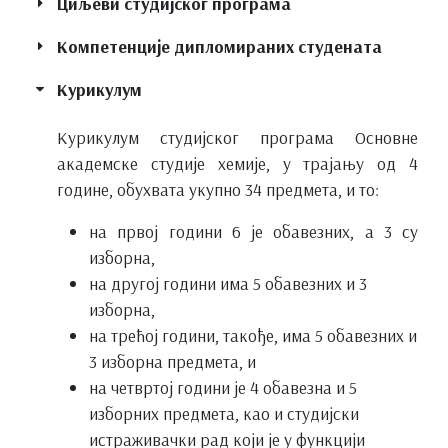
Циљеви студијског програма
Компетенције дипломираних студената
Курикулум
Курикулум студијског програма Основне
академске студије хемије, у трајању од 4
године, обухвата укупно 34 предмета, и то:
на првој години 6 је обавезних, а 3 су
изборна,
на другој години има 5 обавезних и 3
изборна,
на трећој години, такође, има 5 обавезних и
3 изборна предмета, и
на четвртој години је 4 обавезна и 5
изборних предмета, као и студијски
истраживачки рад који је у функцији