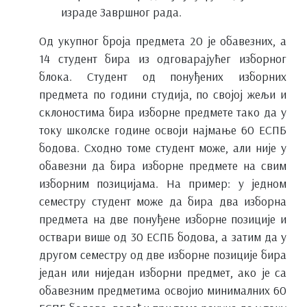
израде Завршног рада.
Од укупног броја предмета 20 је обавезних, а
14 студент бира из одговарајућег изборног
блока. Студент од понуђених изборних
предмета по години студија, по својој жељи и
склоностима бира изборне предмете тако да у
току школске године освоји најмање 60 ЕСПБ
бодова. Сходно томе студент може, али није у
обавезни да бира изборне предмете на свим
изборним позицијама. На пример: у једном
семестру студент може да бира два изборна
предмета на две понуђене изборне позиције и
оствари више од 30 ЕСПБ бодова, а затим да у
другом семестру од две изборне позиције бира
један или ниједан изборни предмет, ако је са
обавезним предметима освојио минималних 60