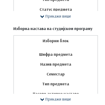
Статус предмета
Прикажи више
Часови активне наставе
Изборна настава на студијском програму
Остали часови
ЕСПБ
Изборни блок
П
Шифра предмета
АВ
Назив предмета
ЛВ
Семестар
ДОН
Тип предмета
ПРВА ГОДИНА
Часови активне наставе
Прикажи више
ЕСПБ
1