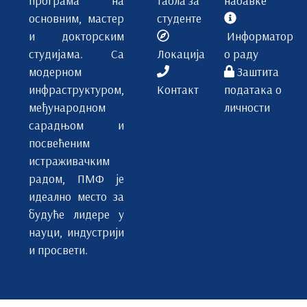
О-02
основним, мастер
студенте
АО
Физика
и докторским
Информатор
студијама. Са
Локација
о раду
2
1
модерном
Заштита
инфраструктуром,
Контакт
података о
АО
1
међународном
личности
О
сарадњом и
5
посвећеним
3
истраживачким
радом, ПМФ је
2
2
идеално место за
ИХ-103
будуће лидере у
науци, индустрији
Одабрана поглавља математике
6
и просвети.
1
3
АО
О-03