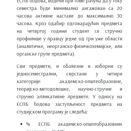
ЕСПБ бодова, водећи при томе рачуна да у току
семестра буде минимално ангажован са 20
часова активне наставе до максимално 30
часова. Кроз одабир одговарајућих предмета
на четвртој години студент се стручно
профилише у правцу једне од три уже области
(аналитичке, неорганско-физичкохемијске, или
органске групе предмета).
Сви предмети, и обавезни и изборни су
једносеместрални, сврстани у четири
категорије: академско-општеобразовне,
теоријско-методолошке, научно-стручне и
стручно апликативне предмете. У односу на
ЕСПБ бодова заступљеност предмета на
студијском програму је следећа:
% ЕСПБ академско-општеобразовних