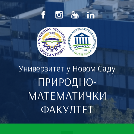
Скип то маин цонтент
Универзитет у Новом Саду
ПРИРОДНО-
МАТЕМАТИЧКИ
ФАКУЛТЕТ