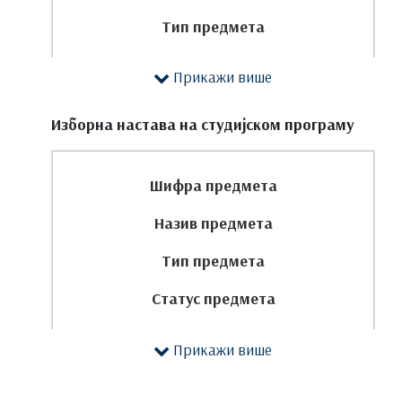
Тип предмета
Статус предмета
Прикажи више
Часови активне наставе
Изборна настава на студијском програму
Остали часови
ЕСПБ
Шифра предмета
П
Назив предмета
В
Тип предмета
ДОН
Статус предмета
ПРВА ГОДИНА
Часови активне наставе
Прикажи више
ЕСПБ
1