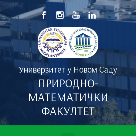
Скип то маин цонтент
Универзитет у Новом Саду
ПРИРОДНО-
МАТЕМАТИЧКИ
ФАКУЛТЕТ