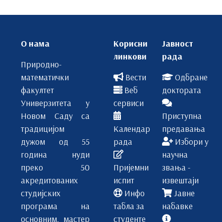
ОБ001
П
Биологија алги и гљива
В
О нама
Корисни
Јавност
1
ДОН
линкови
рада
Природно-
ТМ
СИР
математички
Вести
Одбране
факултет
Веб
доктората
О
Предмети изборног блока 1
Универзитета у
сервиси
3
1
Новом Саду са
Приступна
традицијом
Календар
предавања
3
ОБЕ017
дужом од 55
рада
Избори у
година нуди
научна
Енглески језик А1/А2 (нижи курс)
преко 50
Пријемни
звања -
7
АО
акредитованих
испит
извештаји
студијских
Инфо
Јавне
2
ИБ
програма на
табла за
набавке
ОБЕ001
основним, мастер
студенте
4