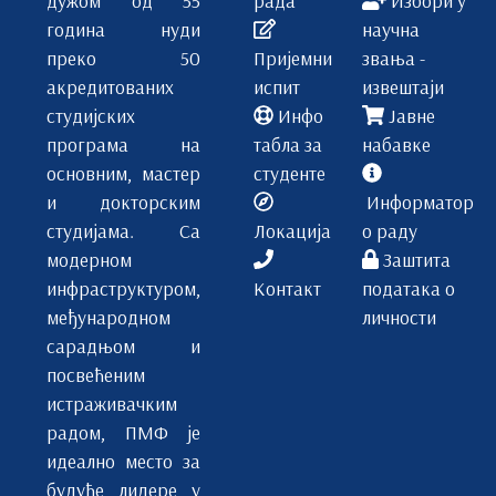
година нуди
научна
преко 50
Пријемни
звања -
акредитованих
испит
извештаји
студијских
Инфо
Јавне
програма на
табла за
набавке
основним, мастер
студенте
и докторским
Информатор
студијама. Са
Локација
о раду
модерном
Заштита
инфраструктуром,
Контакт
података о
међународном
личности
сарадњом и
посвећеним
истраживачким
радом, ПМФ је
идеално место за
будуће лидере у