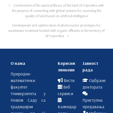
Construction of the spectral library of the land of Vojvodina with
the purpose of connecting with global systems for assessing the
quality of land based on artificial intelligence
Development and optimization of photoreactor prototypes for
wastewater treatment loaded with organic effluents in the territory of
AP Vojvodina
О нама
Корисни
Јавност
линкови
рада
Природно-
математички
Вести
Одбране
факултет
Веб
доктората
Универзитета у
сервиси
Новом Саду са
Приступна
традицијом
Календар
предавања
дужом од 55
рада
Избори у