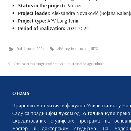
Status in the project:
Partner
Project leader:
Aleksandra Novaković (Bojana Kalenj
Project type:
APV Long-term
Period of realization:
2021-2024
End of project 2024.
APV long-term projects
,
ДГТХ
Trichoderma fungi application in sustainable agriculture
О нама
Природно-математички факултет Универзитета у Но
Саду са традицијом дужом од 55 година нуди преко
акредитованих студијских програма на основн
мастер и докторским студијама. Са модерн