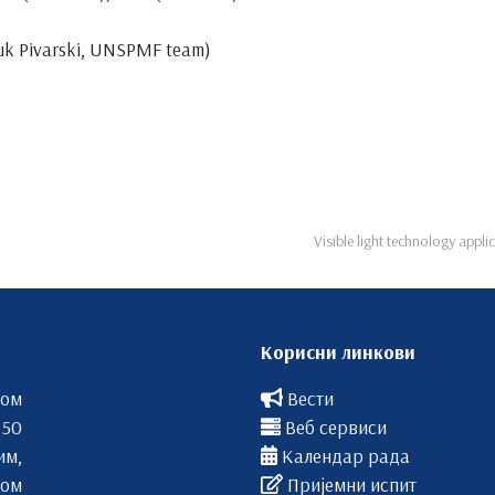
uk Pivarski, UNSPMF team)
Visible light technology appl
Корисни линкови
вом
Вести
 50
Веб сервиси
им,
Календар рада
ом
Пријемни испит