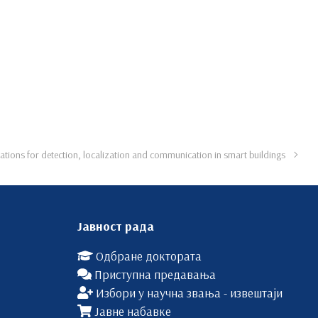
ications for detection, localization and communication in smart buildings
Јавност рада
Одбране доктората
Приступна предавања
Избори у научна звања - извештаји
Јавне набавке