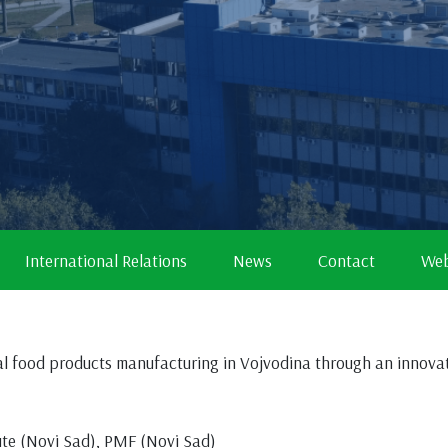
International Relations
News
Contact
Web
nal food products manufacturing in Vojvodina through an innov
ute (Novi Sad), PMF (Novi Sad)