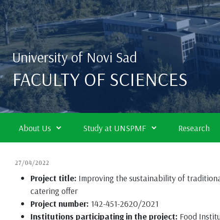
Skip to main content
University of Novi Sad
FACULTY OF SCIENCES
About Us
Study at UNSPMF
Research
27/04/2022
Project title:
Improving the sustainability of traditio
catering offer
Project number:
142-451-2620/2021
Institutions participating in the project:
Food Instit