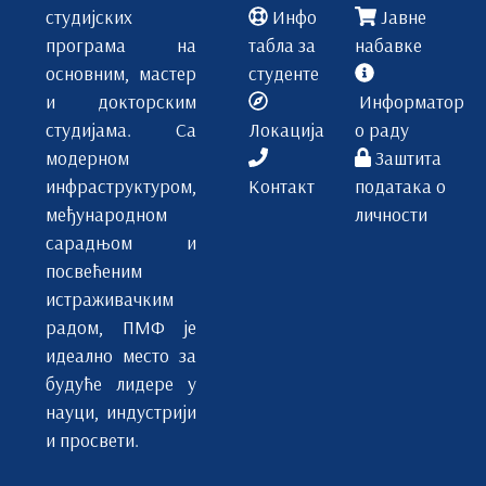
студијских
Инфо
Јавне
програма на
табла за
набавке
основним, мастер
студенте
и докторским
Информатор
студијама. Са
Локација
о раду
модерном
Заштита
инфраструктуром,
Контакт
података о
међународном
личности
сарадњом и
посвећеним
истраживачким
радом, ПМФ је
идеално место за
будуће лидере у
науци, индустрији
и просвети.