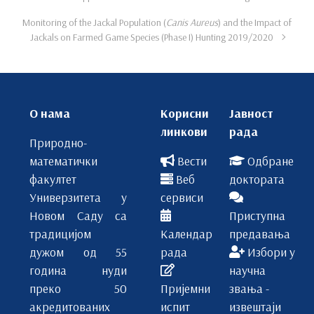
Monitoring of the Jackal Population (
Canis Aureus
) and the Impact of
Jackals on Farmed Game Species (Phase I) Hunting 2019/2020
О нама
Корисни
Јавност
линкови
рада
Природно-
математички
Вести
Одбране
факултет
Веб
доктората
Универзитета у
сервиси
Новом Саду са
Приступна
традицијом
Календар
предавања
дужом од 55
рада
Избори у
година нуди
научна
преко 50
Пријемни
звања -
акредитованих
испит
извештаји