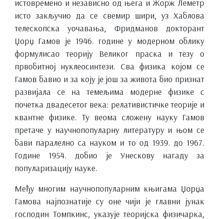
истовремено и независно од њега и Жорж Леметр
исто закључио да се свемир шири, уз Хаблова
телескопска уочавања, Фридманов докторант
Џорџ Гамов је 1946. године у модерном облику
формулисао теорију Великог праска и тезу о
првобитној нуклеосинтези. Сва физика којом се
Гамов бавио и за коју је још за живота био признат
развијала се на темељима модерне физике с
почетка двадесетог века: релативистичке теорије и
квантне физике. Ту веома сложену науку Гамов
претаче у научнопопуларну литературу и њом се
бави паралелно са науком и то од 1939. до 1967.
Године 1954. добио је Унескову нагаду за
популаризацију науке.
Међу многим научнопопуларним књигама Џорџа
Гамова најпознатије су оне чији је главни јунак
господин Томпкинс, указује теоријска физичарка,