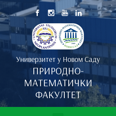
Скип то маин цонтент
Универзитет у Новом Саду
ПРИРОДНО-
МАТЕМАТИЧКИ
ФАКУЛТЕТ