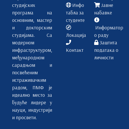
студијских
Инфо
Јавне
програма на
табла за
набавке
основним, мастер
студенте
и докторским
Информатор
студијама. Са
Локација
о раду
модерном
Заштита
инфраструктуром,
Контакт
података о
међународном
личности
сарадњом и
посвећеним
истраживачким
радом, ПМФ је
идеално место за
будуће лидере у
науци, индустрији
и просвети.