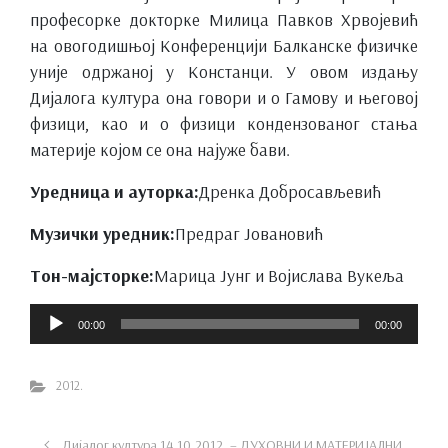
професорке докторке Милица Павков Хрвојевић
на овогодишњој Конференцији Балканске физичке
уније одржаној у Констанци. У овом издању
Дијалога култура она говори и о Гамову и његовој
физици, као и о физици кондензованог стања
материје којом се она најуже бави.
Уредница и ауторка:
Дренка Добросављевић
Музички уредник:
Предраг Јовановић
Тон-мајсторке:
Марица Јунг и Војислава Вукеља
Прегледач
00:00
00:00
звучних
записа
2012.
Дијалог култура 14.10.2012. – ДУХОВНИ И МАТЕРИЈАЛНИ