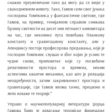
снажно преувеличани тако да могу да се виде у
свакодневном животу. Тако, Гамов сели свог јунака
господина Томпкинса у фантанстичне светове, где
Гамов, на пример, генијалном справом снижава
брзину светлости на десет или петнаест километара
на час, где неколико пута повећава Планкову
константу и гравитациону константу, али у
Апендиксу постоје професорова предавања, које је
господин Томпкинс слушао и због којих је уснио те
чудне снове, приповетке које су посвећене
релативности простора и времена, неким
аспектима квантне механике, као што је релација
неодређености, затим закривљеност простора и
гравитације, где Гамов веома тачно, прецизно и
лепо излаже те теорије.“
Управо о научнопопуларној литератури Џорџа
Гамова било је излагање теоријске физичарке