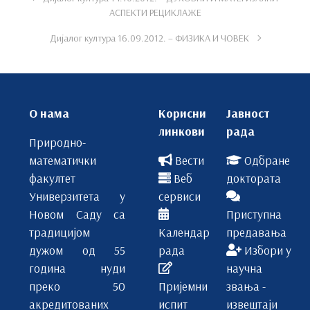
АСПЕКТИ РЕЦИКЛАЖЕ
Дијалог култура 16.09.2012. – ФИЗИКА И ЧОВЕК
О нама
Корисни
Јавност
линкови
рада
Природно-
математички
Вести
Одбране
факултет
Веб
доктората
Универзитета у
сервиси
Новом Саду са
Приступна
традицијом
Календар
предавања
дужом од 55
рада
Избори у
година нуди
научна
преко 50
Пријемни
звања -
акредитованих
испит
извештаји