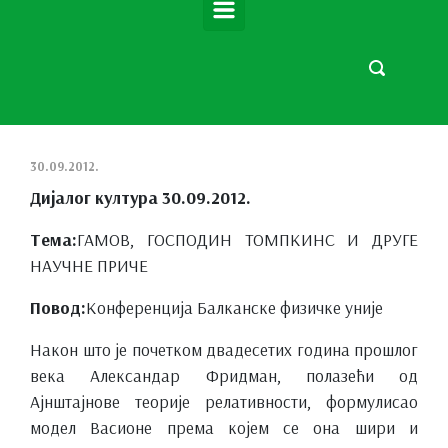
30.09.2012.
Дијалог култура 30.09.2012.
Тема:
ГАМОВ, ГОСПОДИН ТОМПКИНС И ДРУГЕ
НАУЧНЕ ПРИЧЕ
Повод:
Конференција Балканске физичке уније
Након што је почетком двадесетих година прошлог
века Александар Фридман, полазећи од
Ајнштајнове теорије релативности, формулисао
модел Васионе према којем се она шири и