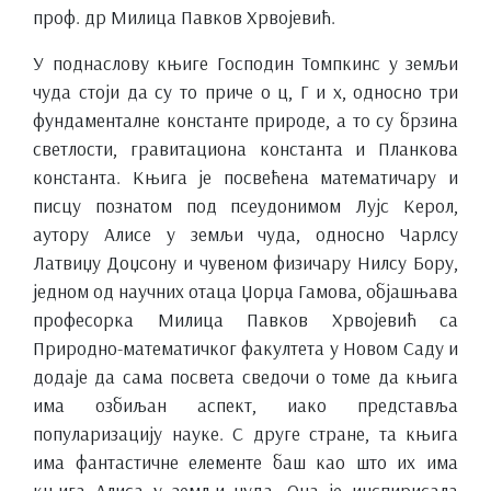
проф. др Милица Павков Хрвојевић.
У поднаслову књиге Господин Томпкинс у земљи
чуда стоји да су то приче о ц, Г и х, односно три
фундаменталне константе природе, а то су брзина
светлости, гравитациона константа и Планкова
константа. Књига је посвећена математичару и
писцу познатом под псеудонимом Лујс Керол,
аутору Алисе у земљи чуда, односно Чарлсу
Латвиџу Доџсону и чувеном физичару Нилсу Бору,
једном од научних отаца Џорџа Гамова, објашњава
професорка Милица Павков Хрвојевић са
Природно-математичког факултета у Новом Саду и
додаје да сама посвета сведочи о томе да књига
има озбиљан аспект, иако представља
популаризацију науке. С друге стране, та књига
има фантастичне елементе баш као што их има
књига Алиса у земљи чуда. Она је инспирисала