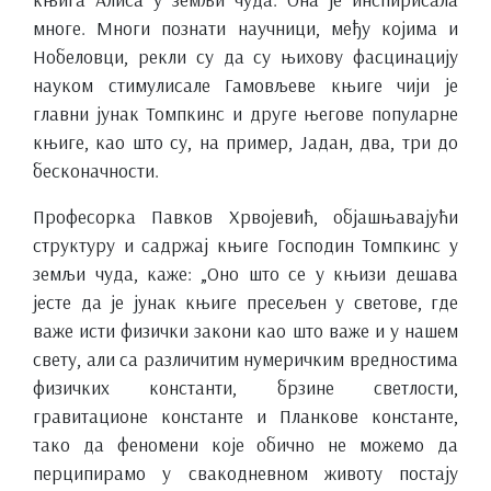
многе. Многи познати научници, међу којима и
Нобеловци, рекли су да су њихову фасцинацију
науком стимулисале Гамовљеве књиге чији је
главни јунак Томпкинс и друге његове популарне
књиге, као што су, на пример, Јадан, два, три до
бесконачности.
Професорка Павков Хрвојевић, објашњавајући
структуру и садржај књиге Господин Томпкинс у
земљи чуда, каже: „Оно што се у књизи дешава
јесте да је јунак књиге пресељен у светове, где
важе исти физички закони као што важе и у нашем
свету, али са различитим нумеричким вредностима
физичких константи, брзине светлости,
гравитационе константе и Планкове константе,
тако да феномени које обично не можемо да
перципирамо у свакодневном животу постају