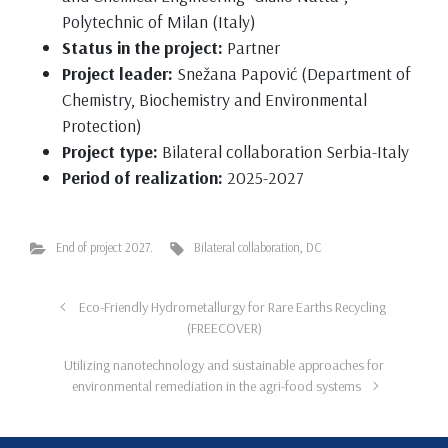
Polytechnic of Milan (Italy)
Status in the project:
Partner
Project leader:
Snežana Papović (Department of
Chemistry, Biochemistry and Environmental
Protection)
Project type:
Bilateral collaboration Serbia-Italy
Period of realization:
2025-2027
End of project 2027.
Bilateral collaboration
,
DC
Eco-Friendly Hydrometallurgy for Rare Earths Recycling
(FREECOVER)
Utilizing nanotechnology and sustainable approaches for
environmental remediation in the agri-food systems