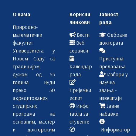
О нама
Корисни
Јавност
линкови
рада
Природно-
математички
Вести
Одбране
факултет
Веб
доктората
Универзитета у
сервиси
Новом Саду са
Приступна
традицијом
Календар
предавања
дужом од 55
рада
Избори у
година нуди
научна
преко 50
Пријемни
звања -
акредитованих
испит
извештаји
студијских
Инфо
Јавне
програма на
табла за
набавке
основним, мастер
студенте
и докторским
Информатор