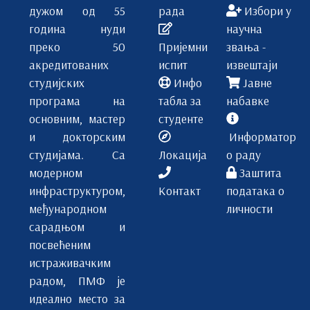
дужом од 55
рада
Избори у
година нуди
научна
преко 50
Пријемни
звања -
акредитованих
испит
извештаји
студијских
Инфо
Јавне
програма на
табла за
набавке
основним, мастер
студенте
и докторским
Информатор
студијама. Са
Локација
о раду
модерном
Заштита
инфраструктуром,
Контакт
података о
међународном
личности
сарадњом и
посвећеним
истраживачким
радом, ПМФ је
идеално место за