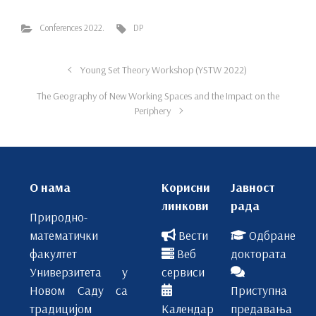
Conferences 2022.
DP
Young Set Theory Workshop (YSTW 2022)
The Geography of New Working Spaces and the Impact on the
Periphery
О нама
Корисни
Јавност
линкови
рада
Природно-
математички
Вести
Одбране
факултет
Веб
доктората
Универзитета у
сервиси
Новом Саду са
Приступна
традицијом
Календар
предавања